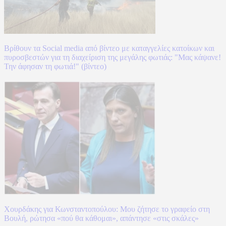
Βρίθουν τα Social media από βίντεο με καταγγελίες κατοίκων και
πυροσβεστών για τη διαχείριση της μεγάλης φωτιάς: "Μας κάψανε!
Την άφησαν τη φωτιά!" (βίντεο)
Χουρδάκης για Κωνσταντοπούλου: Μου ζήτησε το γραφείο στη
Βουλή, ρώτησα «πού θα κάθομαι», απάντησε «στις σκάλες»