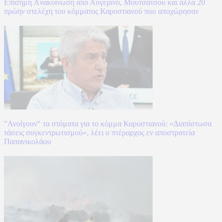
Επίσημη Aνακοίνωση από Αυγερινό, Μουτσάτσου και άλλα 20
πρώην στελέχη του κόμματος Καρυστιανού που αποχώρησαν
"Ανοίγουν" τα στόματα για το κόμμα Καρυστιανού: «Διαπίστωσα
τάσεις συγκεντρωτισμού», λέει ο πτέραρχος εν αποστρατεία
Παπανικολάου