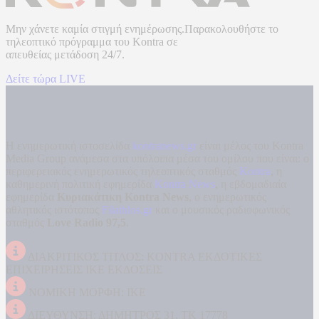
Μην χάνετε καμία στιγμή ενημέρωσης.Παρακολουθήστε το
τηλεοπτικό πρόγραμμα του
Kontra
σε
απευθείας μετάδοση
24/7.
Δείτε τώρα LIVE
Η ενημερωτική ιστοσελίδα
kontranews.gr
είναι μέλος του Kontra
Media Group ανάμεσα στα υπόλοιπα μέσα του ομίλου που είναι: ο
περιφερειακός ενημερωτικός τηλεοπτικός σταθμός
Kontra
, η
καθημερινή πολιτική εφημερίδα
Kontra News
, η εβδομαδιαία
εφημερίδα
Κυριακάτικη Kontra News
, ο ενημερωτικός
αθλητικός ιστότοπος
Filathlos.gr
και ο μουσικός ραδιοφωνικός
σταθμός
Love Radio 97,5
.
ΔΙΑΚΡΙΤΙΚΟΣ ΤΙΤΛΟΣ: KONTRA ΕΚΔΟΤΙΚΕΣ
ΕΠΙΧΕΙΡΗΣΕΙΣ ΙΚΕ ΕΚΔΟΣΕΙΣ
ΝΟΜΙΚΗ ΜΟΡΦΗ: ΙΚΕ
ΔΙΕΥΘΥΝΣΗ: ΔΗΜΗΤΡΟΣ 31, ΤΚ 17778