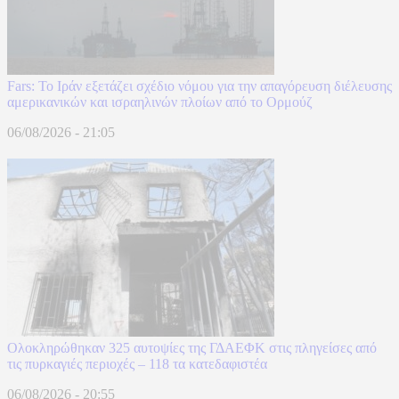
Fars: Το Ιράν εξετάζει σχέδιο νόμου για την απαγόρευση διέλευσης
αμερικανικών και ισραηλινών πλοίων από το Ορμούζ
06/08/2026 - 21:05
Ολοκληρώθηκαν 325 αυτοψίες της ΓΔΑΕΦΚ στις πληγείσες από
τις πυρκαγιές περιοχές – 118 τα κατεδαφιστέα
06/08/2026 - 20:55