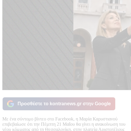
Προσθέστε το kontranews.gr στην Google
Με ένα σύντομο βίντεο στο Facebook, η Μαρία Καρυστιανού
επιβεβαίωσε ότι την Πέμπτη 21 Μαΐου θα γίνει η ανακοίνωση του
νέου κόμματος από τη Θεσσαλονίκη, στην πλατεία Αριστοτέλους