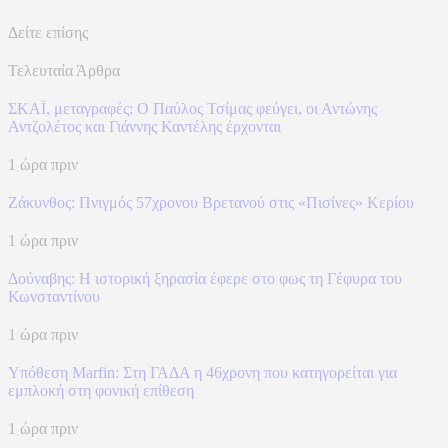
Δείτε επίσης
Τελευταία Άρθρα
ΣΚΑΪ, μεταγραφές: Ο Παύλος Τσίμας φεύγει, οι Αντώνης
Αντζολέτος και Γιάννης Καντέλης έρχονται
1 ώρα πριν
Ζάκυνθος: Πνιγμός 57χρονου Βρετανού στις «Πισίνες» Κερίου
1 ώρα πριν
Δούναβης: Η ιστορική ξηρασία έφερε στο φως τη Γέφυρα του
Κωνσταντίνου
1 ώρα πριν
Υπόθεση Marfin: Στη ΓΑΔΑ η 46χρονη που κατηγορείται για
εμπλοκή στη φονική επίθεση
1 ώρα πριν