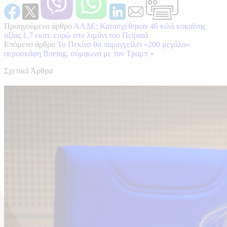
Προηγούμενο άρθρο
ΑΑΔΕ: Κατασχέθηκαν 46 κιλά κοκαΐνης
αξίας 1,7 εκατ. ευρώ στο λιμάνι του Πειραιά
Επόμενο άρθρο
Το Πεκίνο θα παραγγείλει «200 μεγάλα»
αεροσκάφη Boeing, σύμφωνα με τον Τραμπ
»
Σχετικά Άρθρα