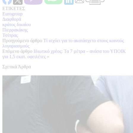
ΕΤΙΚΕΤΕΣ
Eurogroup
Διαφθορά
κράτος δικαίου
Πιερρακάκης
Τσίπρας
Προηγούμενο άρθρο
Τί ισχύει για το ακατάσχετο στους κοινούς
λογαριασμούς
Επόμενο άρθρο
Ιδιωτικό χρέος: Τα 7 μέτρα – ανάσα του ΥΠΟΙΚ
για 1,5 εκατ. οφειλέτες
»
Σχετικά Άρθρα