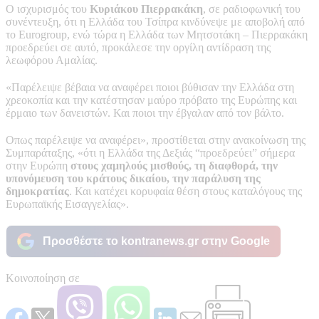
O ισχυρισμός του
Κυριάκου Πιερρακάκη
, σε ραδιοφωνική του
συνέντευξη, ότι η Ελλάδα του Τσίπρα κινδύνεψε με αποβολή από
το Eurogroup, ενώ τώρα η Ελλάδα των Μητσοτάκη – Πιερρακάκη
προεδρεύει σε αυτό, προκάλεσε την οργίλη αντίδραση της
λεωφόρου Αμαλίας.
«Παρέλειψε βέβαια να αναφέρει ποιοι βύθισαν την Ελλάδα στη
χρεοκοπία και την κατέστησαν μαύρο πρόβατο της Ευρώπης και
έρμαιο των δανειστών. Και ποιοι την έβγαλαν από τον βάλτο.
Οπως παρέλειψε να αναφέρει», προστίθεται στην ανακοίνωση της
Συμπαράταξης, «ότι η Ελλάδα της Δεξιάς “προεδρεύει” σήμερα
στην Ευρώπη
στους χαμηλούς μισθούς, τη διαφθορά, την
υπονόμευση του κράτους δικαίου, την παράλυση της
δημοκρατίας
. Και κατέχει κορυφαία θέση στους καταλόγους της
Ευρωπαϊκής Εισαγγελίας».
Προσθέστε το kontranews.gr στην Google
Κοινοποίηση σε