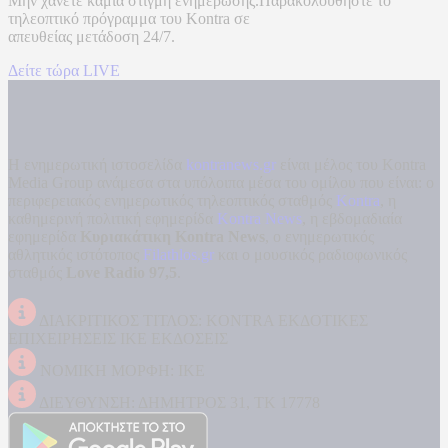
Μην χάνετε καμία στιγμή ενημέρωσης.Παρακολουθήστε το
τηλεοπτικό πρόγραμμα του
Kontra
σε
απευθείας μετάδοση
24/7.
Δείτε τώρα LIVE
Η ενημερωτική ιστοσελίδα
kontranews.gr
είναι μέλος του Kontra
Media Group ανάμεσα στα υπόλοιπα μέσα του ομίλου που είναι: ο
περιφερειακός ενημερωτικός τηλεοπτικός σταθμός
Kontra
, η
καθημερινή πολιτική εφημερίδα
Kontra News
, η εβδομαδιαία
εφημερίδα
Κυριακάτικη Kontra News
, ο ενημερωτικός
αθλητικός ιστότοπος
Filathlos.gr
και ο μουσικός ραδιοφωνικός
σταθμός
Love Radio 97,5
.
ΔΙΑΚΡΙΤΙΚΟΣ ΤΙΤΛΟΣ: KONTRA ΕΚΔΟΤΙΚΕΣ
ΕΠΙΧΕΙΡΗΣΕΙΣ ΙΚΕ ΕΚΔΟΣΕΙΣ
ΝΟΜΙΚΗ ΜΟΡΦΗ: ΙΚΕ
ΔΙΕΥΘΥΝΣΗ: ΔΗΜΗΤΡΟΣ 31, ΤΚ 17778