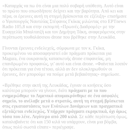
«Καταρχάς να πω ότι είναι μια πολύ σοβαρή υπόθεση. Αυτό είναι
το πρώτο που οπωσδήποτε δείχνει και την βαρύτητα. Από κει και
πέρα, οι έρευνες αυτή τη στιγμή βρίσκονται σε εξέλιξη» επισήμανε
ο Υφυπουργός Ναυτιλίας Στέφανος Γκίκας μιλώντας στο ΕΡΤnews
Radio 105,8 και στην εκπομπή «Πρωινές Διαδρομές» με την
Ευαγγελία Μπαλτατζή και τον Δημήτρη Τάκη, αναφερόμενος στην
περίπτωση τουθαλάσσιου drone που βρέθηκε στην Λευκάδα.
Γίνονται έρευνες ενδελεχείς, σύμφωνα με τον κ. Γκίκα,
προκειμένου να αποσαφηνιστεί εάν πράγματι πρόκειται για
Magura, ένα ουκρανικής κατασκευής drone επιφανείας, μη
επανδρωμένο προφανώς, γι’ αυτό και είναι drone. «Φαίνεται λοιπόν
ότι πρόκειται για ένα τέτοιο, αλλά αν δεν ολοκληρωθούν οι
έρευνες, δεν μπορούμε να πούμε μετά βεβαιότητας» σημείωσε.
«Βρέθηκε στην ακτή της Λευκάδας, έγιναν οι κινήσεις όσο
καλύτερα μπορούν να γίνουν, διότι
πράγματι με το που
ενημερώθηκε το Λιμενικό απομακρύνθηκε σε ένα ασφαλές
σημείο, το ανέλαβε μετά ο στρατός, αυτή τη στιγμή βρίσκεται
στις εγκαταστάσεις των Ενόπλων Δυνάμεων και πραγματικά
εξετάζεται ενδελεχώς. Υπήρχαν πράγματι εκρηκτικά, όχι όμως
τόσα που λένε. Λιγότερο από 200 κιλά
. Σε κάθε περίπτωση όμως,
καταλαβαίνετε ότι και 150 κιλά να υπάρχουν, είναι μια βόμβα,
όπως πολύ σωστά είπατε» περιέγραψε.