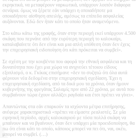
εκρηκτικά, να μεταφέρουν ναρκωτικά, υπάρχουν λοιπόν διάφορα
σενάρια. όμως να ξέρετε εάν υπάρχει η οποιαδήποτε μα
οποιαδήποτε αίσθηση απειλής, αμέσως τα επίπεδα ασφαλείας
αυξάνονται. Εδώ δεν ήταν κάτι το οποίο ήταν αναμενόμενο.
Στο κάτω κάτω της γραφής, όταν στην περιοχή εκεί υπάρχουν 4.500
σκάφη που περνάνε από την ευρύτερη περιοχή το καλοκαίρι,
καταλαβαίνετε ότι δεν είναι και μια απλή υπόθεση όταν δεν έχεις
την επιχειρησιακή ειδοποίηση ότι κάτι πρόκειται να συμβεί».
Σε σχέση με την κουβέντα που αφορά την εθνική ασφάλεια και τη
δυνατότητα που έχει μια χώρα να ανιχνεύει τέτοιου είδους
εξοπλισμό, ο κ. Γκίκας επισήμανε «δεν το συζητώ ότι όλα αυτά
φέρνουν νέα δεδομένα στην επιχειρησιακή σχεδίαση. Έχει η
επιχειρησιακή σχεδίαση, από τα δικά μου τα χρόνια, όταν ήμουν
κυβερνήτης της φρεγάτας Σαλαμίς πριν από 22 χρόνια, με αυτά που
συμβαίνουν τώρα έχουν αλλάξει ραγδαία και έτσι πρέπει να γίνει».
Απαντώντας στα εάν επαρκούν τα ισχύοντα μέτρα επιτήρησης,
ανέφερε χαρακτηριστικά «πρέπει να είμαστε ρεαλιστές. Σε μία
ειρηνική περίοδο, αρχές καλοκαιριού με τόσα πολλά σκάφη να
μπαίνουν και να βγαίνουν, όταν δεν υπάρχει μία προειδοποίηση, θα
πω ότι είναι κάτι το οποίο, κάποιος μπορεί να πει ότι, ναι, οκέυ,
μπορεί να συμβεί. (…)