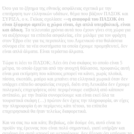
Όσο για το ζήτημα της εθνικής ασφάλειας σχετικά με την
επιτήρηση των ελληνικών υδάτων, θέμα που βάζουν ΠΑΣΟΚ και
ΣΥΡΙΖΑ, ο κ. Γκίκας σχολίασε «»
η αναφορά του ΠΑΣΟΚ ότι
είναι ξέφραγο αμπέλι η χώρα είναι, όχι απλά υπερβολική, είναι
και άδικη
. Τα τελευταία χρόνια αυτά που έχουν γίνει στη χώρα για
να αυξήσουμε τα επίπεδα ασφαλείας, είτε μιλάμε για τον φράχτη
στον Έβρο είτε για τις περιπολίες του Λιμενικού στα θαλάσσια
σύνορα είτε τα νέα συστήματα τα οποία έχουμε προμηθευτεί, δεν
είναι απλά άλματα. Είναι τεράστια άλματα.
Τώρα τι λέει το ΠΑΣΟΚ; Λέει ότι ένα σκάφος το οποίο είναι 5
μέτρα, το οποίο έρχεται από την ανοιχτή θάλασσα, προφανώς αυτή
είναι μια εκτίμηση που κάποιος μπορεί να κάνει, χωρίς πλοϊκά,
πίσσα, σκοτάδι, μαύρο και μπαίνει στα ελληνικά χωρικά όταν δεν
υπάρχει επίπεδο ασφαλείας ενεργό, διότι στη Λευκάδα δεν έχουμε
πολεμικές επιχειρήσεις ούτε περιμένουμε εισβολή από κάποιον
αντίπαλο, με την Ιταλία συνορεύουμε και είναι εκεί όλα τα
τουριστικά σκάφη (…) πρώτον δεν έχεις την πληροφορία, αν είχες
την πληροφορία ή αν περίμενες κάτι τέτοιο, τα επίπεδα
επιχειρησιακά θα ήταν τελείως διαφορετικά.
Και να σας πω και κάτι; Βεβαίως, εάν δούμε ότι, αυτό είναι το
προϊόν της έρευνας που είναι πολύ σημαντικό, γιατί υπήρξαν και
σενάρια ότι αυτά μπορεί να μεταφέρουν, δεν ήξεραν ότι υπήρχαν τα