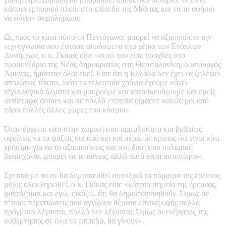
κάποιο εμπορικό πλοίο στο επίπεδο της Μάλτας και να το αφήσει
να φύγει» συμπλήρωσε.
Ως προς το κατά πόσο το Πεντάγωνο, μπορεί να αξιοποιήσει την
τεχνογνωσία που έφτασε απρόσμενα στα χέρια των Ενόπλων
Δυνάμεων, ο κ. Γκίκας είπε «αυτό που είπε προχθές στο
προσυνέδριο της Νέας Δημοκρατίας στη Θεσσαλονίκη, ο υπουργός
Άμυνας, ήμασταν όλοι εκεί. Είπε ότι η Ελλάδα δεν έχει να ζηλέψει
απολύτως τίποτα, διότι τα τελευταία χρόνια έχουμε κάνει
τεχνολογικά άλματα και μπορούμε και κατασκευάζουμε και εμείς
αντίστοιχα drones και σε πολλά επίπεδα είμαστε καλύτεροι από
πάρα πολλές άλλες χώρες του κόσμου.
Όταν έρχεται κάτι στην χωρική σου αρμοδιότητα και βεβαίως
οφείλεις να το ψάξεις και από κει και πέρα, αν κρίνεις ότι είναι κάτι
χρήσιμο για να το αξιοποιήσεις και στη δική σου πολεμική
βιομηχανία, μπορεί να το κάνεις, αλλά αυτό είναι αυτονόητο».
Σχετικά με το αν θα δημοσιευθεί συνολικά το πόρισμα της έρευνας
μόλις ολοκληρωθεί, ο κ. Γκίκας είπε «κάποια σημεία της έρευνας,
φαντάζομαι και εγώ, εικάζω, ότι θα δημοσιοποιηθούν. Όμως σε
τέτοιες περιπτώσεις που αγγίζουν θέματα εθνική υφής πολλά
πράγματα λέγονται, πολλά δεν λέγονται. Όμως οι ενέργειες της
κυβέρνησης σε όλα τα επίπεδα, θα γίνουν».