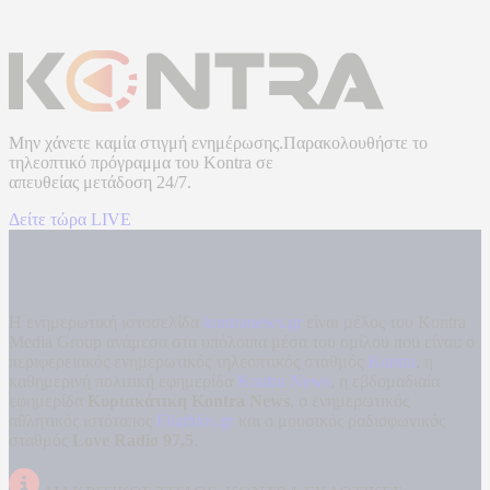
Μην χάνετε καμία στιγμή ενημέρωσης.Παρακολουθήστε το
τηλεοπτικό πρόγραμμα του
Kontra
σε
απευθείας μετάδοση
24/7.
Δείτε τώρα LIVE
Η ενημερωτική ιστοσελίδα
kontranews.gr
είναι μέλος του Kontra
Media Group ανάμεσα στα υπόλοιπα μέσα του ομίλου που είναι: ο
περιφερειακός ενημερωτικός τηλεοπτικός σταθμός
Kontra
, η
καθημερινή πολιτική εφημερίδα
Kontra News
, η εβδομαδιαία
εφημερίδα
Κυριακάτικη Kontra News
, ο ενημερωτικός
αθλητικός ιστότοπος
Filathlos.gr
και ο μουσικός ραδιοφωνικός
σταθμός
Love Radio 97,5
.