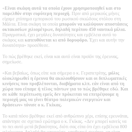
«
Είναι σκάφη αυτά τα οποία έχουν χρησιμοποιηθεί και στο
παρελθόν στην ευρύτερη περιοχή
. Πριν από μερικούς μήνες
είχαμε χτύπημα εμπορικού του ρωσικού σκιώδους στόλου στη
Μάλτα. Είναι σκάφη τα οποία
μπορούν να καλύψουν αποστάσεις
οκτακοσίων χιλιομέτρων, δηλαδή περίπου 450 ναυτικά μίλια.
Πραγματικά, έχει μεγάλες δυνατότητες και εμβέλεια αυτό το
σκάφος και
κατευθύνεται κι από δορυφόρο.
Έχει και αυτήν την
δυνατότητα» προσέθεσε.
Το πώς βρέθηκε εκεί, είναι και αυτό είναι προϊόν της έρευνας,
σημείωσε.
«Και βεβαίως, όπως είπε και σήμερα ο κ. Γεραπετρίτης,
μόλις
ολοκληρωθεί η έρευνα θα ακολουθήσουν και οι διπλωματικές
κινήσεις που προβλέπονται, διαβήματα κλπ. εάν είναι από τη
χώρα που είπαμε ή τέλος πάντων για το πώς βρέθηκε εδώ
.
Και
σε κάθε περίπτωση εμείς δεν πρόκειται να επιτρέψουμε η
περιοχή μας να γίνει θέατρο πολεμικών ενεργειών και
δράσεων» τόνισε ο κ. Γκίκας.
Το κατά πόσο βρέθηκε εκεί από ανθρώπινο χέρι, επίσης ερευνάται,
απάντησε σε σχετικό ερώτημα ο κ. Γκίκας. «Δεν μπορεί κανείς να
το πει αυτό μετά βεβαιότητος, διότι σας είπα ότι έχει εμβέλεια 800
χιλιόμετρα. Δηλαδή θα μπορούσε, υποθετικό σενάριο, να είναι