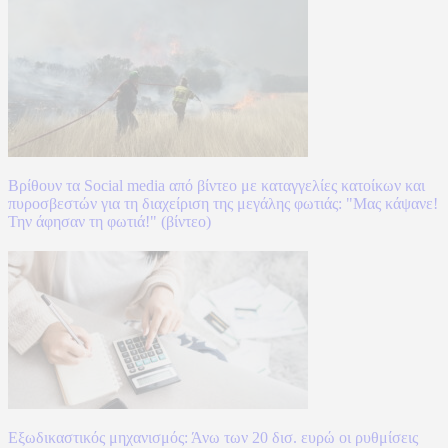
Βρίθουν τα Social media από βίντεο με καταγγελίες κατοίκων και
πυροσβεστών για τη διαχείριση της μεγάλης φωτιάς: "Μας κάψανε!
Την άφησαν τη φωτιά!" (βίντεο)
Εξωδικαστικός μηχανισμός: Άνω των 20 δισ. ευρώ οι ρυθμίσεις