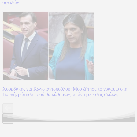
οφειλών
Χουρδάκης για Κωνσταντοπούλου: Μου ζήτησε το γραφείο στη
Βουλή, ρώτησα «πού θα κάθομαι», απάντησε «στις σκάλες»