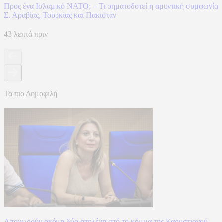
Προς ένα Ισλαμικό ΝΑΤΟ; – Τι σηματοδοτεί η αμυντική συμφωνία
Σ. Αραβίας, Τουρκίας και Πακιστάν
43 λεπτά πριν
Τα πιο Δημοφιλή
Αποχωρούν ακόμη δύο στελέχη από το κόμμα της Καρυστιανού,