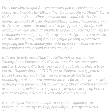
Όταν συνειδητοποίησα ότι είχα απέναντι μου την κυρία, που όσες
φορές είχα διαβάσει την ιστορία της, δεν μπορούσα να σταματήσω να
κλαίω (οι σκηνές που έζησε η γυναίκα αυτή νομίζω ότι δεν έχουν
προηγούμενο ούτε στις πιο συγκλονιστικές αρχαίες τραγωδίες…) και
ότι έχοντας περάσει όλα αυτά, αντί να με υβρίσει, ως θα είχε κάθε
δικαίωμα και εγώ απλά θα έσκυβα το κεφάλι μου από ντροπή, για την
ταλαιπωρία που ακόμη και τώρα της προκαλούμε, όπως και σε όλα
τα υπόλοιπα θύματα, αυτή έθετε το ζήτημα με τόση αξιοπρέπεια,
συγγνώμη που θα το παραδεχθώ, αλλά άρχισα να κλαίω και από
συγκίνηση και από ντροπή και από θαυμασμό.
Ευτυχώς τα αντανακλαστικά της Κυβερνήσεώς μας και του
Υπουργού των Οικονομικών είναι αστραπιαία, τον πήρα ευθύς
αμέσως τηλέφωνο στο τριψήφιο και ο ίδιος έδωσε αμέσως εντολή
και στο Νομοσχέδιο του ΥΠΟΙΚ για τα Ιδρύματα που έρχεται στην
Βουλή τώρα, περνάει διάταξη για να είναι ακατάσχετα και
αφορολόγητα όλα αυτά τα χρήματα και εκεί θα περάσουμε και εμείς
διάταξη για να μπορεί ο ΕΟΠΥΥ κατ’ εξαίρεση να καλύπτει τα πάντα
σε αυτούς τους ανθρώπους ως προς τις ανάγκες για την υγεία τους.
Και θα το κάνουμε όλο αυτό διότι αυτό είναι το σωστό.
Και πάλι όμως δεν μπορώ παρά να εκφράσω δημοσίως τον
Θαυμασμό μου για την κα Βαρβάρα Φύτρου, για την κα Κάλλι