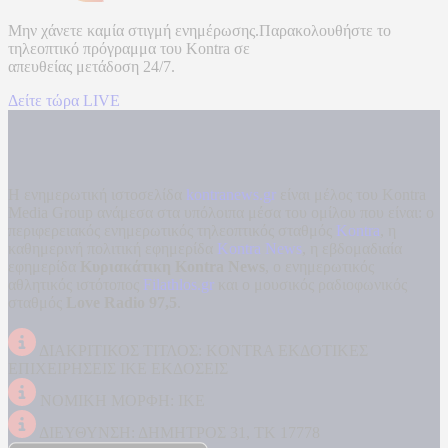
Μην χάνετε καμία στιγμή ενημέρωσης.Παρακολουθήστε το
τηλεοπτικό πρόγραμμα του
Kontra
σε
απευθείας μετάδοση
24/7.
Δείτε τώρα LIVE
Η ενημερωτική ιστοσελίδα
kontranews.gr
είναι μέλος του Kontra
Media Group ανάμεσα στα υπόλοιπα μέσα του ομίλου που είναι: ο
περιφερειακός ενημερωτικός τηλεοπτικός σταθμός
Kontra
, η
καθημερινή πολιτική εφημερίδα
Kontra News
, η εβδομαδιαία
εφημερίδα
Κυριακάτικη Kontra News
, ο ενημερωτικός
αθλητικός ιστότοπος
Filathlos.gr
και ο μουσικός ραδιοφωνικός
σταθμός
Love Radio 97,5
.
ΔΙΑΚΡΙΤΙΚΟΣ ΤΙΤΛΟΣ: KONTRA ΕΚΔΟΤΙΚΕΣ
ΕΠΙΧΕΙΡΗΣΕΙΣ ΙΚΕ ΕΚΔΟΣΕΙΣ
ΝΟΜΙΚΗ ΜΟΡΦΗ: ΙΚΕ
ΔΙΕΥΘΥΝΣΗ: ΔΗΜΗΤΡΟΣ 31, ΤΚ 17778