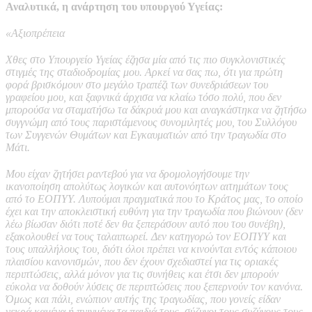
Αναλυτικά, η ανάρτηση του υπουργού Υγείας:
«Αξιοπρέπεια
Χθες στο Υπουργείο Υγείας έζησα μία από τις πιο συγκλονιστικές
στιγμές της σταδιοδρομίας μου. Αρκεί να σας πω, ότι για πρώτη
φορά βρισκόμουν στο μεγάλο τραπέζι των συνεδριάσεων του
γραφείου μου, και ξαφνικά άρχισα να κλαίω τόσο πολύ, που δεν
μπορούσα να σταματήσω τα δάκρυά μου και αναγκάστηκα να ζητήσω
συγγνώμη από τους παριστάμενους συνομιλητές μου, του Συλλόγου
των Συγγενών Θυμάτων και Εγκαυματιών από την τραγωδία στο
Μάτι.
Μου είχαν ζητήσει ραντεβού για να δρομολογήσουμε την
ικανοποίηση απολύτως λογικών και αυτονόητων αιτημάτων τους
από το ΕΟΠΥΥ. Λυπούμαι πραγματικά που το Κράτος μας, το οποίο
έχει και την αποκλειστική ευθύνη για την τραγωδία που βιώνουν (δεν
λέω βίωσαν διότι ποτέ δεν θα ξεπεράσουν αυτό που του συνέβη),
εξακολουθεί να τους ταλαιπωρεί. Δεν κατηγορώ τον ΕΟΠΥΥ και
τους υπαλλήλους του, διότι όλοι πρέπει να κινούνται εντός κάποιου
πλαισίου κανονισμών, που δεν έχουν σχεδιαστεί για τις οριακές
περιπτώσεις, αλλά μόνον για τις συνήθεις και έτσι δεν μπορούν
εύκολα να δοθούν λύσεις σε περιπτώσεις που ξεπερνούν τον κανόνα.
Όμως και πάλι, ενώπιον αυτής της τραγωδίας, που γονείς είδαν
νεκρά καμένα ή πνιγμένα τα παιδιά τους, σύζυγοι τους συζύγους τους,