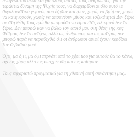
Αναγνώστου αλλά και για όλους αυτούς τους ανθρώπους, για την
τεράστια δύναμη της Ψυχής τους, να διαχειρίζονται όλο αυτό το
συγκλονιστικό γεγονός που έζησαν και ζουν, χωρίς να βρίζουν, χωρίς
να κατηγορούν, χωρίς να αποπνέουν μίσος και τοξικότητα! Δεν ξέρω
αν στη θέση τους εγώ θα μπορούσα να είμαι έτσι, ειλικρινά δεν το
ξέρω. Δεν μπορώ καν να βάλω τον εαυτό μου στη θέση της κας
Φύτρου, δεν το αντέχω, αλλά ως άνθρωπος και ως πατέρας δεν
μπορώ παρά να παραδεχθώ ότι οι άνθρωποι αυτοί έχουν κερδίσει
τον σεβασμό μου!
Ό,τι, μα ό,τι, μα ό,τι περνάει από το χέρι μου για αυτούς θα το κάνω,
όχι ως χάρη αλλά ως υποχρέωση και ως καθήκον.
Τους ευχαριστώ πραγματικά για τη χθεσινή αυτή συνάντηση μας»