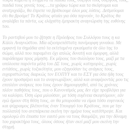
παιδιά τους γονείς τους….τα γράφω τώρα και τα σκέφτομαι και
ανατριχιάζω, θα έπρεπε να βρίσκουμε όλοι μας λύσεις. Δεσμεύομαι
ότι θα βρούμε! Το Κράτος φταίει για όσα περνούν, το Κράτος θα
αναλάβει τα πάντα, ως ελάχιστη έμπρακτη αναγνώριση της ευθύνης
του.
Το ραντεβού μου το ζήτησε η Πρόεδρος του Συλλόγου τους η κα
Κάλλι Αναγνώστου. Μία αξιοπρεπέστατη πανέμορφη γυναίκα. Με
εμφανή τα σημάδια από τα εκτεταμένα εγκαύματα σε όλο της το
σώμα, αλλά που παραμένει όχι απλώς δυνατή και όμορφη, αλλά
παράδειγμα προς μίμηση. Εκ μέρους του συλλόγου τους, μαζί με τα
υπόλοιπα παρόντα μέλη του ΔΣ τους, χωρίς κατηγορίες, χωρίς
εντάσεις, χωρίς τοξικότητα, μου εξηγούσαν τις ανάγκες τους,
ευχαριστώντας διαρκώς τον ΕΟΠΥΥ και το ΕΣΥ για όσα ήδη τους
έχουν προσφέρει και το αναγνωρίζουν, αλλά και αναφέροντάς μου τις
επιπλέον ανάγκες που τους έχουν δημιουργηθεί, από τις χρόνιες
πλέον παθήσεις τους, που ο Κανονισμός μας δεν είχε προβλέψει για
να καλύψει. Όση ώρα μιλούσαν, με τόση ευγένεια σκεφτόμουν, εάν
εγώ ήμουν στη θέση τους, αν θα μπορούσα να είμαι τόσο ευγενικός
και ψύχραιμος βλέποντας έναν Υπουργό του Κράτους, που με την
πολλαπλή του ανεπάρκεια εκείνη την ημέρα τους κατέστρεψε. Και
ομολογώ ότι έπιασα τον εαυτό μου να τους θαυμάζει, για την δύναμη
του χαρακτήρα τους, όλους όσους ήταν εκεί μαζί μου εκείνη την
στιγμή.