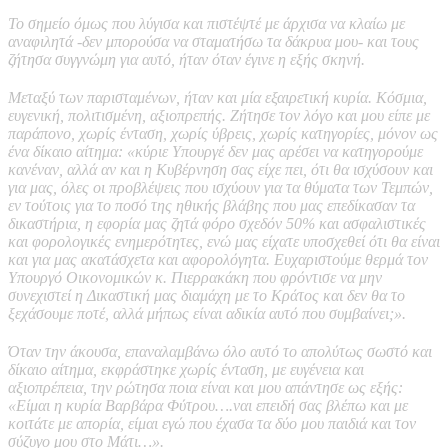
Το σημείο όμως που λύγισα και πιστέψτέ με άρχισα να κλαίω με
αναφιλητά -δεν μπορούσα να σταματήσω τα δάκρυα μου- και τους
ζήτησα συγγνώμη για αυτό, ήταν όταν έγινε η εξής σκηνή.
Μεταξύ των παρισταμένων, ήταν και μία εξαιρετική κυρία. Κόσμια,
ευγενική, πολιτισμένη, αξιοπρεπής. Ζήτησε τον λόγο και μου είπε με
παράπονο, χωρίς ένταση, χωρίς ύβρεις, χωρίς κατηγορίες, μόνον ως
ένα δίκαιο αίτημα: «κύριε Υπουργέ δεν μας αρέσει να κατηγορούμε
κανέναν, αλλά αν και η Κυβέρνηση σας είχε πει, ότι θα ισχύσουν και
για μας, όλες οι προβλέψεις που ισχύουν για τα θύματα των Τεμπών,
εν τούτοις για το ποσό της ηθικής βλάβης που μας επεδίκασαν τα
δικαστήρια, η εφορία μας ζητά φόρο σχεδόν 50% και ασφαλιστικές
και φορολογικές ενημερότητες, ενώ μας είχατε υποσχεθεί ότι θα είναι
και για μας ακατάσχετα και αφορολόγητα. Ευχαριστούμε θερμά τον
Υπουργό Οικονομικών κ. Πιερρακάκη που φρόντισε να μην
συνεχιστεί η Δικαστική μας διαμάχη με το Κράτος και δεν θα το
ξεχάσουμε ποτέ, αλλά μήπως είναι αδικία αυτό που συμβαίνει;».
Όταν την άκουσα, επαναλαμβάνω όλο αυτό το απολύτως σωστό και
δίκαιο αίτημα, εκφράστηκε χωρίς ένταση, με ευγένεια και
αξιοπρέπεια, την ρώτησα ποια είναι και μου απάντησε ως εξής:
«Είμαι η κυρία Βαρβάρα Φύτρου….ναι επειδή σας βλέπω και με
κοιτάτε με απορία, είμαι εγώ που έχασα τα δύο μου παιδιά και τον
σύζυγο μου στο Μάτι…».