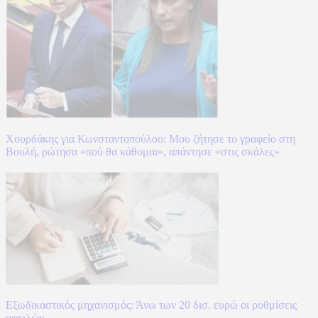
Χουρδάκης για Κωνσταντοπούλου: Μου ζήτησε το γραφείο στη
Βουλή, ρώτησα «πού θα κάθομαι», απάντησε «στις σκάλες»
Εξωδικαστικός μηχανισμός: Άνω των 20 δισ. ευρώ οι ρυθμίσεις
οφειλών