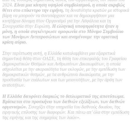
2024.
Είναι μια κίνηση υψηλού συμβολισμού, η οποία ακριβώς
θέτει στο επίκεντρο την ειρήνη,
τη δυνατότητα κρατών με ιστορικά
βάρη να μπορούν να συνυπάρχουν και να δημιουργήσουν μια
κινητήρια δύναμη στον Οργανισμό για την Ασφάλεια και τη
Συνεργασία στην Ευρώπη.
Η ελληνική υποψηφιότητα ήταν η
μόνη, η οποία συγκέντρωσε ομοφωνία στο Μόνιμο Συμβούλιο
των Μονίμων Αντιπροσώπων και αναμένουμε την οριστική
κρίση αύριο.
Στην περίπτωση αυτή, η Ελλάδα καταλαμβάνει μια εξαιρετικά
σημαντική θέση στον ΟΑΣΕ, τη θέση του επικεφαλής του Γραφείου
Δημοκρατικών Θεσμών και Ανθρωπίνων Δικαιωμάτων, η οποία
ασχολείται με την ακεραιότητα των εκλογών, με την εμπέδωση των
δημοκρατικών θεσμών, με τα ανθρώπινα δικαιώματα, με την
προστασία των ευάλωτων και των μειονοτήτων, με την άρση των
ανισοτήτων.
Η Ελλάδα διευρύνει διαρκώς το διπλωματικό της αποτύπωμα.
Βρίσκεται στο προσκήνιο των διεθνών εξελίξεων, των διεθνών
οργανισμών.
Συνεχίζει στην υπηρεσία του διεθνούς δικαίου, της
ειρηνικής επίλυσης των διαφορών. Και πάνω απ’ όλα στην εμπέδωση
της ειρήνης και της ευημερίας των λαών
».