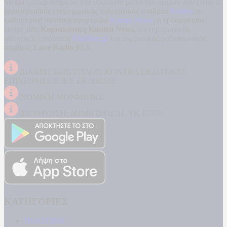
Media Group ανάμεσα στα υπόλοιπα μέσα του ομίλου που είναι: ο
περιφερειακός ενημερωτικός τηλεοπτικός σταθμός
Kontra
, η
καθημερινή πολιτική εφημερίδα
Kontra News
, η εβδομαδιαία
εφημερίδα
Κυριακάτικη Kontra News
, ο ενημερωτικός
αθλητικός ιστότοπος
Filathlos.gr
και ο μουσικός ραδιοφωνικός
σταθμός
Love Radio 97,5
.
ΔΙΑΚΡΙΤΙΚΟΣ ΤΙΤΛΟΣ: KONTRA ΕΚΔΟΤΙΚΕΣ
ΕΠΙΧΕΙΡΗΣΕΙΣ ΙΚΕ ΕΚΔΟΣΕΙΣ
ΝΟΜΙΚΗ ΜΟΡΦΗ: ΙΚΕ
ΔΙΕΥΘΥΝΣΗ: ΔΗΜΗΤΡΟΣ 31, ΤΚ 17778
ΚΑΤΗΓΟΡΙΕΣ
ΠΟΛΙΤΙΚΗ