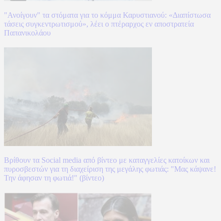
"Ανοίγουν" τα στόματα για το κόμμα Καρυστιανού: «Διαπίστωσα
τάσεις συγκεντρωτισμού», λέει ο πτέραρχος εν αποστρατεία
Παπανικολάου
Βρίθουν τα Social media από βίντεο με καταγγελίες κατοίκων και
πυροσβεστών για τη διαχείριση της μεγάλης φωτιάς: "Μας κάψανε!
Την άφησαν τη φωτιά!" (βίντεο)