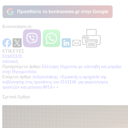
Προσθέστε το kontranews.gr στην Google
Κοινοποίηση σε
ΕΤΙΚΕΤΕΣ
ΕΙΔΗΣΕΙΣ
πολιτική
Προηγούμενο άρθρο
Σύλληψη 16χρονου με κάνναβη και μαχαίρι
στην Ηγουμενίτσα
Επόμενο άρθρο
Ανδρουλάκης: «Εμφανής η αμηχανία της
κυβέρνησης στις προτάσεις του ΠΑΣΟΚ για φορολόγηση
τραπεζών και μείωση ΦΠΑ»
»
Σχετικά Άρθρα