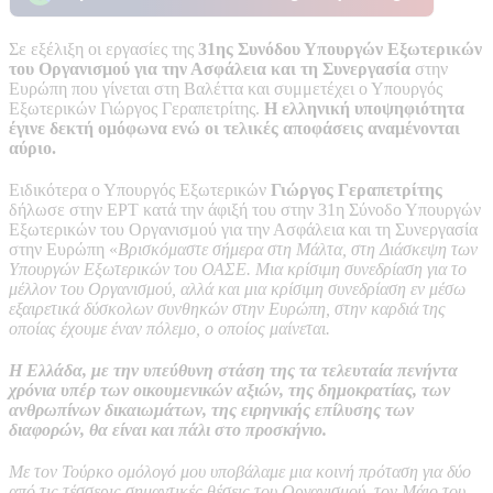
Σε εξέλιξη οι εργασίες της
31ης Συνόδου Υπουργών Εξωτερικών
του Οργανισμού για την Ασφάλεια και τη Συνεργασία
στην
Ευρώπη που γίνεται στη Βαλέττα και συμμετέχει ο Υπουργός
Εξωτερικών Γιώργος Γεραπετρίτης.
Η ελληνική υποψηφιότητα
έγινε δεκτή ομόφωνα ενώ οι τελικές αποφάσεις αναμένονται
αύριο.
Ειδικότερα ο Υπουργός Εξωτερικών
Γιώργος Γεραπετρίτης
δήλωσε στην ΕΡΤ κατά την άφιξή του στην 31η Σύνοδο Υπουργών
Εξωτερικών του Οργανισμού για την Ασφάλεια και τη Συνεργασία
στην Ευρώπη «
Βρισκόμαστε σήμερα στη Μάλτα, στη Διάσκεψη των
Υπουργών Εξωτερικών του ΟΑΣΕ. Μια κρίσιμη συνεδρίαση για το
μέλλον του Οργανισμού, αλλά και μια κρίσιμη συνεδρίαση εν μέσω
εξαιρετικά δύσκολων συνθηκών στην Ευρώπη, στην καρδιά της
οποίας έχουμε έναν πόλεμο, ο οποίος μαίνεται.
Η Ελλάδα, με την υπεύθυνη στάση της τα τελευταία πενήντα
χρόνια υπέρ των οικουμενικών αξιών, της δημοκρατίας, των
ανθρωπίνων δικαιωμάτων, της ειρηνικής επίλυσης των
διαφορών, θα είναι και πάλι στο προσκήνιο.
Με τον Τούρκο ομόλογό μου υποβάλαμε μια κοινή πρόταση για δύο
από τις τέσσερις σημαντικές θέσεις του Οργανισμού, τον Μάιο του