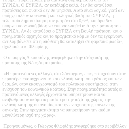
ΣΥΡΙΖΑ. Ο ΣΥΡΙΖΑ, αν κατάλαβα καλά, δεν θα καταθέσει
προτάσεις και φυσικά δεν θα ψηφίσει. Αυτό είναι λογικό, γιατί δεν
υπάρχει πλέον κοινωνική και εκλογική βάση του ΣΥΡΙΖΑ, η
τελευταία δημοσκόπηση τον μετράει στο 0,6%, και άρα δεν
υπάρχει κοινωνική βάση να εκπροσωπηθεί από την πρόταση του
ΣΥΡΙΖΑ. Αν δε καταθέσει ο ΣΥΡΙΖΑ στη Βουλή πρόταση, και ο
πραγματικός αρχηγός και το πραγματικό κόμμα δεν τις εγκρίνουν,
αντιλαμβάνεστε ότι η υπόθεση θα καταλήξει σε φαρσοκωμωδία»,
σχολίασε ο κ. Φλωρίδης.
Ο υπουργός Δικαιοσύνης αναφέρθηκε στην στόχευση της
πρότασης της Νέας Δημοκρατίας.
«Η προτεινόμενες αλλαγές στο Σύνταγμα», είπε, «στοχεύουν στον
περαιτέρω εκσυγχρονισμό και ενδυνάμωση του κράτους και των
θεσμών, στον εκσυγχρονισμό του πολιτικού συστήματος, στην
ενίσχυση του κοινωνικού κράτους. Στην πραγματικότητα αυτές οι
προτεινόμενες αλλαγές έρχονται να υπηρετήσουν και να
αναβαθμίσουν ακόμα περισσότερο την ισχύ της χώρας, την
ενδυνάμωση της οικονομίας και την ενίσχυση της κοινωνικής
συνοχής. Στην πραγματικότητα να υπηρετήσουν την ακόμα
μεγαλύτερη ισχύ της χώρας».
Προηγουμένως, ο Γιώργος Φλωρίδης αναφέρθηκε στο περιβάλλον