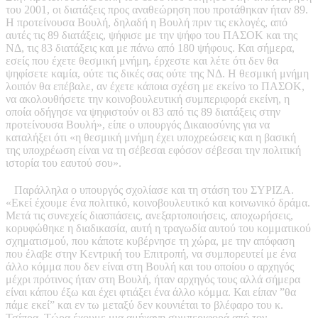
του 2001, οι διατάξεις προς αναθεώρηση που προτάθηκαν ήταν 89.
Η προτείνουσα Βουλή, δηλαδή η Βουλή πριν τις εκλογές, από
αυτές τις 89 διατάξεις, ψήφισε με την ψήφο του ΠΑΣΟΚ και της
ΝΔ, τις 83 διατάξεις και με πάνω από 180 ψήφους. Και σήμερα,
εσείς που έχετε θεσμική μνήμη, έρχεστε και λέτε ότι δεν θα
ψηφίσετε καμία, ούτε τις δικές σας ούτε της ΝΔ. Η θεσμική μνήμη
λοιπόν θα επέβαλε, αν έχετε κάποια σχέση με εκείνο το ΠΑΣΟΚ,
να ακολουθήσετε την κοινοβουλευτική συμπεριφορά εκείνη, η
οποία οδήγησε να ψηφιστούν οι 83 από τις 89 διατάξεις στην
προτείνουσα Βουλή», είπε ο υπουργός Δικαιοσύνης για να
καταλήξει ότι «η θεσμική μνήμη έχει υποχρεώσεις και η βασική
της υποχρέωση είναι να τη σέβεσαι εφόσον σέβεσαι την πολιτική
ιστορία του εαυτού σου».
Παράλληλα ο υπουργός σχολίασε και τη στάση του ΣΥΡΙΖΑ.
«Εκεί έχουμε ένα πολιτικό, κοινοβουλευτικό και κοινωνικό δράμα.
Μετά τις συνεχείς διασπάσεις, ανεξαρτοποιήσεις, αποχωρήσεις,
κορυφώθηκε η διαδικασία, αυτή η τραγωδία αυτού του κομματικού
σχηματισμού, που κάποτε κυβέρνησε τη χώρα, με την απόφαση
που έλαβε στην Κεντρική του Επιτροπή, να συμπορευτεί με ένα
άλλο κόμμα που δεν είναι στη Βουλή και του οποίου ο αρχηγός
μέχρι πρότινος ήταν στη Βουλή, ήταν αρχηγός τους αλλά σήμερα
είναι κάπου έξω και έχει φτιάξει ένα άλλο κόμμα. Και είπαν ”θα
πάμε εκεί” και εν τω μεταξύ δεν κουνιέται το βλέφαρο του κ.
Τσίπρα. Τώρα έχουμε μια αμήχανη συμπεριφορά από τον