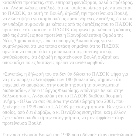
καταθέσει προτάσεις, στην επιτροπή φαντάζομαι, αλλά ο πρόεδρος,
ο κ. Ανδρουλάκης κατέληξε ότι σε καμία περίπτωση δεν πρόκειται
το ΠΑΣΟΚ, σε αυτή τη Βουλή, δηλαδή την προτείνουσα Βουλή,
να δώσει ψήφο για καμία από τις προτεινόμενες διατάξεις, έστω και
αν υπάρξει συμφωνία με κάποιες από τις διατάξεις που το ΠΑΣΟΚ
προτείνει, έστω και αν το ΠΑΣΟΚ συμφωνεί με κάποια ή κάποιες
από τις διατάξεις που προτείνει η Κοινοβουλευτική Ομάδα της
Νέας Δημοκρατίας», είπε ο υπουργός Δικαιοσύνης για να
συμπληρώσει ότι μια τέτοια στάση σημαίνει ότι το ΠΑΣΟΚ
αρνείται να υπηρετήσει τη διαδικασία της συνταγματικής
αναθεώρησης, ότι δηλαδή η προτείνουσα Βουλή συζητά και
αποφασίζει ποιες διατάξεις πρέπει να αναθεωρηθούν.
«Συνεπώς, η δήλωσή του ότι δεν θα δώσει το ΠΑΣΟΚ ψήφο για
να μην υπάρξει πλειοψηφία των 180 βουλευτών, σημαίνει ότι
επιχειρεί να ακυρώσει στην ουσία της αυτή τη συνταγματική
διαδικασία», είπε ο Γιώργος Φλωρίδης. Απάντησε δε και στην
δήλωση του κ. Ανδρουλάκη ότι το ΠΑΣΟΚ διαθέτει θεσμική
μνήμη. «Θέλω να σας θυμίσω την αναθεώρηση του 2001, που
ξεκίνησε το 1998 από το ΠΑΣΟΚ με εισηγητή τον κ. Βενιζέλο. Ο
οποίος, από ό,τι διαβάζω, ο κ. Βενιζέλος εισηγείται, και μάλλον
έχετε κάνει αποδεκτή την εισήγησή του, να μην ψηφίσετε στην
προτείνουσα Βουλή.
Στην προτείνουσα Βουλή του 1998 που οδήγησε στην αναθεώρηση