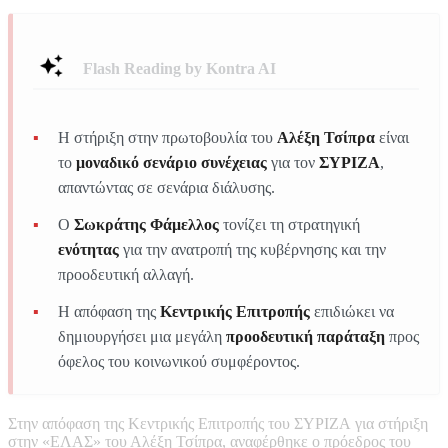
Flash Reading by Kontra AI
Η στήριξη στην πρωτοβουλία του
Αλέξη Τσίπρα
είναι
το
μοναδικό σενάριο συνέχειας
για τον
ΣΥΡΙΖΑ
,
απαντώντας σε σενάρια διάλυσης.
Ο
Σωκράτης Φάμελλος
τονίζει τη στρατηγική
ενότητας
για την ανατροπή της κυβέρνησης και την
προοδευτική αλλαγή.
Η απόφαση της
Κεντρικής Επιτροπής
επιδιώκει να
δημιουργήσει μια μεγάλη
προοδευτική παράταξη
προς
όφελος του κοινωνικού συμφέροντος.
Στην απόφαση της Κεντρικής Επιτροπής του ΣΥΡΙΖΑ για στήριξη
στην «ΕΛΑΣ» του Αλέξη Τσίπρα, αναφέρθηκε ο πρόεδρος του