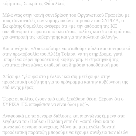
κόμματος, Σωκράτης Φάμελλος.
Μιλώντας στην κοινή συνεδρίαση του Οργανωτικού Γραφείου με
τους συντονιστές των νομαρχιακών επιτροπών του ΣΥΡΙΖΑ, ο
Σωκράτης Φάμελλος ανέφερε ότι «με την απόφαση της ΚΕ
απευθυνόμαστε πρώτα από όλα στους πολίτες και στο αίτημά τους
για ανατροπή της κυβέρνησης και για την πολιτική αλλαγή».
Και συνέχισε: «Αποφασίσαμε να σταθούμε δίπλα και συντροφικά
στην πρωτοβουλία του Αλέξη Τσίπρα, να τη στηρίξουμε, γιατί
μπορεί να φέρει προοδευτική κυβέρνηση. Η στρατηγική της
ενότητας είναι πάγια, σταθερή και δημόσια τοποθέτησή μου.
Χτίζουμε ‘γέφυρα στο μέλλον’ και συμμετέχουμε στην
προοδευτική συζήτηση για το πρόγραμμα και την κυβέρνηση της
επόμενης μέρας.
Τώρα οι πολίτες έχουν από εμάς ξεκάθαρη θέση. Ξέρουν ότι o
ΣΥΡΙΖΑ-ΠΣ αποφάσισε να είναι όλοι μαζί».
Αναφορικά με τα σενάρια διάλυσης και απαντώνας έμμενα στα
λεγόμενα του Παύλου Πολάκη είπε ότι «αυτό είναι και το
μοναδικό σενάριο συνέχειας. Μόνο με μία μεγάλη δυνατή
προοδευτική παράταξη μπορούμε να έχουμε συνέχεια των ιδεών