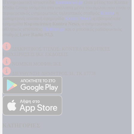
Η ενημερωτική ιστοσελίδα
kontranews.gr
είναι μέλος του Kontra
Media Group ανάμεσα στα υπόλοιπα μέσα του ομίλου που είναι: ο
περιφερειακός ενημερωτικός τηλεοπτικός σταθμός
Kontra
, η
καθημερινή πολιτική εφημερίδα
Kontra News
, η εβδομαδιαία
εφημερίδα
Κυριακάτικη Kontra News
, ο ενημερωτικός
αθλητικός ιστότοπος
Filathlos.gr
και ο μουσικός ραδιοφωνικός
σταθμός
Love Radio 97,5
.
ΔΙΑΚΡΙΤΙΚΟΣ ΤΙΤΛΟΣ: KONTRA ΕΚΔΟΤΙΚΕΣ
ΕΠΙΧΕΙΡΗΣΕΙΣ ΙΚΕ ΕΚΔΟΣΕΙΣ
ΝΟΜΙΚΗ ΜΟΡΦΗ: ΙΚΕ
ΔΙΕΥΘΥΝΣΗ: ΔΗΜΗΤΡΟΣ 31, ΤΚ 17778
ΚΑΤΗΓΟΡΙΕΣ