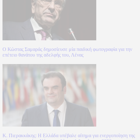
Ο Κώστας Σαμαράς δημοσίευσε μία παιδική φωτογραφία για την
επέτειο θανάτου της αδελφής του, Λένας
Κ. Πιερακκάκης: Η Ελλάδα υπέβαλε αίτημα για ενεργοποίηση της