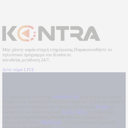
Μην χάνετε καμία στιγμή ενημέρωσης.Παρακολουθήστε το
τηλεοπτικό πρόγραμμα του
Kontra
σε
απευθείας μετάδοση
24/7.
Δείτε τώρα LIVE
Η ενημερωτική ιστοσελίδα
kontranews.gr
είναι μέλος του Kontra
Media Group ανάμεσα στα υπόλοιπα μέσα του ομίλου που είναι: ο
περιφερειακός ενημερωτικός τηλεοπτικός σταθμός
Kontra
, η
καθημερινή πολιτική εφημερίδα
Kontra News
, η εβδομαδιαία
εφημερίδα
Κυριακάτικη Kontra News
, ο ενημερωτικός
αθλητικός ιστότοπος
Filathlos.gr
και ο μουσικός ραδιοφωνικός
σταθμός
Love Radio 97,5
.