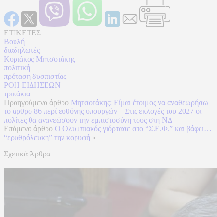
ΕΤΙΚΕΤΕΣ
Βουλή
διαδηλωτές
Κυριάκος Μητσοτάκης
πολιτική
πρόταση δυσπιστίας
ΡΟΗ ΕΙΔΗΣΕΩΝ
τρικάκια
Προηγούμενο άρθρο
Μητσοτάκης: Είμαι έτοιμος να αναθεωρήσω
το άρθρο 86 περί ευθύνης υπουργών – Στις εκλογές του 2027 οι
πολίτες θα ανανεώσουν την εμπιστοσύνη τους στη ΝΔ
Επόμενο άρθρο
Ο Ολυμπιακός γιόρτασε στο “Σ.Ε.Φ.” και βάφει…
“ερυθρόλευκη” την κορυφή
»
Σχετικά Άρθρα