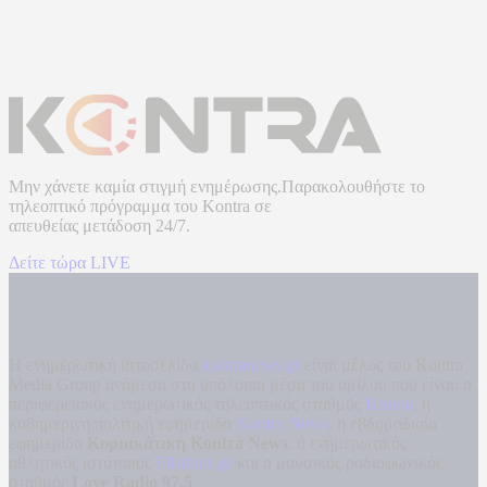
Μην χάνετε καμία στιγμή ενημέρωσης.Παρακολουθήστε το
τηλεοπτικό πρόγραμμα του
Kontra
σε
απευθείας μετάδοση
24/7.
Δείτε τώρα LIVE
Η ενημερωτική ιστοσελίδα
kontranews.gr
είναι μέλος του Kontra
Media Group ανάμεσα στα υπόλοιπα μέσα του ομίλου που είναι: ο
περιφερειακός ενημερωτικός τηλεοπτικός σταθμός
Kontra
, η
καθημερινή πολιτική εφημερίδα
Kontra News
, η εβδομαδιαία
εφημερίδα
Κυριακάτικη Kontra News
, ο ενημερωτικός
αθλητικός ιστότοπος
Filathlos.gr
και ο μουσικός ραδιοφωνικός
σταθμός
Love Radio 97,5
.