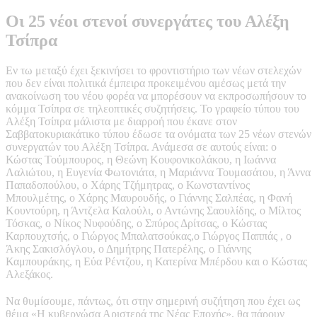
Οι 25 νέοι στενοί συνεργάτες του Αλέξη
Τσίπρα
Εν τω μεταξύ έχει ξεκινήσει το φροντιστήριο των νέων στελεχών
που δεν είναι πολιτικά έμπειρα προκειμένου αμέσως μετά την
ανακοίνωση του νέου φορέα να μπορέσουν να εκπροσωπήσουν το
κόμμα Τσίπρα σε τηλεοπτικές συζητήσεις. Το γραφείο τύπου του
Αλέξη Τσίπρα μάλιστα με διαρροή που έκανε στον
Σαββατοκυριακάτικο τύπου έδωσε τα ονόματα των 25 νέων στενών
συνεργατών του Αλέξη Τσίπρα. Ανάμεσα σε αυτούς είναι: ο
Κώστας Τούμπουρος, η Θεώνη Κουφονικολάκου, η Ιωάννα
Λαλιώτου, η Ευγενία Φωτονιάτα, η Μαριάννα Τουμασάτου, η Άννα
Παπαδοπούλου, ο Χάρης Τζήμητρας, ο Κωνσταντίνος
Μπουλμέτης, ο Χάρης Μαυρουδής, ο Γιάννης Σαλπέας, η Φανή
Κουντούρη, η Άντζελα Καλούλι, ο Αντώνης Σαουλίδης, ο Μίλτος
Τόσκας, ο Νίκος Νυφούδης, ο Σπύρος Δρίτσας, ο Κώστας
Καρπουχτσής, ο Γιώργος Μπαλατσούκας,ο Γιώργος Παππάς , ο
Άκης Σακισλόγλου, ο Δημήτρης Πατερέλης, ο Γιάννης
Καμπουράκης, η Εύα Ρέντζου, η Κατερίνα Μπέρδου και ο Κώστας
Αλεξάκος.
Να θυμίσουμε, πάντως, ότι στην σημερινή συζήτηση που έχει ως
θέμα «Η κυβερνώσα Αριστερά της Νέας Εποχής», θα πάρουν