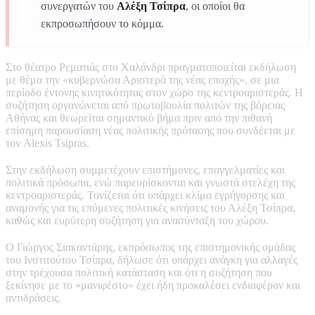
συνεργατών του
Αλέξη Τσίπρα
, οι οποίοι θα
εκπροσωπήσουν το κόμμα.
Στο θέατρο Ρεματιάς στο Χαλάνδρι πραγματοποιείται εκδήλωση
με θέμα την «κυβερνώσα Αριστερά της νέας εποχής», σε μια
περίοδο έντονης κινητικότητας στον χώρο της κεντροαριστεράς. Η
συζήτηση οργανώνεται από πρωτοβουλία πολιτών της βόρειας
Αθήνας και θεωρείται σημαντικό βήμα πριν από την πιθανή
επίσημη παρουσίαση νέας πολιτικής πρότασης που συνδέεται με
τον
Alexis Tsipras
.
Στην εκδήλωση συμμετέχουν επιστήμονες, επαγγελματίες και
πολιτικά πρόσωπα, ενώ παρευρίσκονται και γνωστά στελέχη της
κεντροαριστεράς. Τονίζεται ότι υπάρχει κλίμα εγρήγορσης και
αναμονής για τις επόμενες πολιτικές κινήσεις του Αλέξη Τσίπρα,
καθώς και ευρύτερη συζήτηση για ανασύνταξη του χώρου.
Ο Γιώργος Σιακαντάρης, εκπρόσωπος της επιστημονικής ομάδας
του Ινστιτούτου Τσίπρα, δήλωσε ότι υπάρχει ανάγκη για αλλαγές
στην τρέχουσα πολιτική κατάσταση και ότι η συζήτηση που
ξεκίνησε με το «μανιφέστο» έχει ήδη προκαλέσει ενδιαφέρον και
αντιδράσεις.