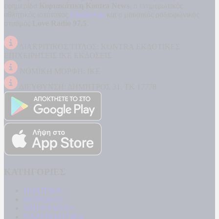
εφημερίδα
Κυριακάτικη Kontra News
, ο ενημερωτικός
αθλητικός ιστότοπος
Filathlos.gr
και ο μουσικός ραδιοφωνικός
σταθμός
Love Radio 97,5
.
ΔΙΑΚΡΙΤΙΚΟΣ ΤΙΤΛΟΣ: KONTRA ΕΚΔΟΤΙΚΕΣ
ΕΠΙΧΕΙΡΗΣΕΙΣ ΙΚΕ ΕΚΔΟΣΕΙΣ
ΝΟΜΙΚΗ ΜΟΡΦΗ: ΙΚΕ
ΔΙΕΥΘΥΝΣΗ: ΔΗΜΗΤΡΟΣ 31, ΤΚ 17778
ΚΑΤΗΓΟΡΙΕΣ
ΠΟΛΙΤΙΚΗ
ΚΟΙΝΩΝΙΑ
ΜΠΟΥΡΛΟΤΟ
ΠΑΡΑΠΟΛΙΤΙΚΑ