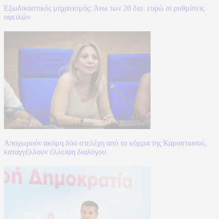
Εξωδικαστικός μηχανισμός: Άνω των 20 δισ. ευρώ οι ρυθμίσεις
οφειλών
Αποχωρούν ακόμη δύο στελέχη από το κόμμα της Καρυστιανού,
καταγγέλλουν έλλειψη διαλόγου