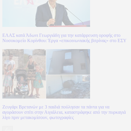
ΕΛΑΣ κατά Άδωνι Γεωργιάδη για την κατάρρευση οροφής στο
Νοσοκομείο Κορίνθου: Έργα «επικοινωνιακής βιτρίνας» στο ΕΣΥ
Ζευγάρι Βρετανών με 3 παιδιά πούλησαν τα πάντα για να
αγοράσουν σπίτι στην Αιγιάλεια, καταστράφηκε από την πυρκαγιά
λίγο πριν μετακομίσουν, φωτογραφίες