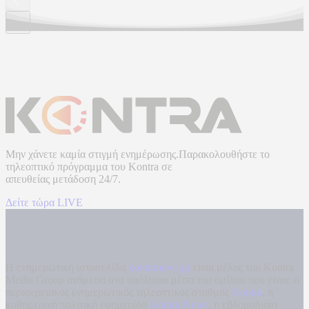
Μην χάνετε καμία στιγμή ενημέρωσης.Παρακολουθήστε το
τηλεοπτικό πρόγραμμα του
Kontra
σε
απευθείας μετάδοση
24/7.
Δείτε τώρα LIVE
Η ενημερωτική ιστοσελίδα
kontranews.gr
είναι μέλος του Kontra
Media Group ανάμεσα στα υπόλοιπα μέσα του ομίλου που είναι: ο
περιφερειακός ενημερωτικός τηλεοπτικός σταθμός
Kontra
, η
καθημερινή πολιτική εφημερίδα
Kontra News
, η εβδομαδιαία