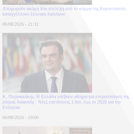
Αποχωρούν ακόμη δύο στελέχη από το κόμμα της Καρυστιανού,
καταγγέλλουν έλλειψη διαλόγου
06/08/2026 - 21:31
Κ. Πιερακκάκης: Η Ελλάδα υπέβαλε αίτημα για ενεργοποίηση της
ρήτρας διαφυγής - Νέες επενδύσεις 1 δισ. έως το 2028 για την
Ενέργεια
06/08/2026 - 19:00