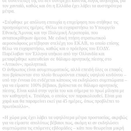
σε συνέντευξή της ότι δεν συντρέχει κανένας λόγος ανησυχίας για
τον χανταϊό, καθώς και ότι η Ελλάδα έχει λάβει τα αυστηρότερα
μέτρα.
«Στέφθηκε με απόλυτη επιτυχία η επιχείρηση που στήθηκε τις
προηγούμενες ημέρες. Θέλω να ευχαριστήσω το Υπουργείο
Εθνικής Άμυνας και την Πολεμική Αεροπορία, που
ανταποκρίθηκαν άμεσα. Με ειδική πτήση στρατιωτικού
αεροσκάφους μετέβησαν στελέχη του ΕΚΑΒ, το οποίο επίσης
θέλω να ευχαριστήσω, καθώς και ο πρόεδρος του ΕΟΔΥ.
Παρέλαβαν τον Έλληνα υπήκοο από την Ολλανδία και
μεταφέρθηκε κατευθείαν σε θάλαμο αρνητικής πίεσης στο
«Αττικόν», προληπτικά.
Ο άνθρωπος είναι ασυμπτωματικός, αλλά επειδή όλες οι επαφές
που βρίσκονταν στο πλοίο θεωρούνται επαφές υψηλού κινδύνου –
υπό την έννοια ότι ενδέχεται κάποιος να εκδηλώσει συμπτώματα –
για να είμαστε 100% βέβαιοι, βρίσκεται σε θάλαμο αρνητικής
πίεσης. Είναι καλά στην υγεία του και σήμερα το πρωί μίλησα με
τον καθηγητή κ. Τσιόδρα, ο οποίος τον παρακολουθεί. Είναι μια
χαρά και θα παραμείνει εκεί για 45 ημέρες, όπως προβλέπει το
πρωτόκολλο».
«Η χώρα μας έχει λάβει τα υψηλότερα μέτρα προστασίας, ακριβώς
για να είμαστε απολύτως βέβαιοι πως, ακόμη κι αν εκδηλώσει
συμπτώματα τις επόμενες εβδομάδες – κάτι που θεωρείται μικρή