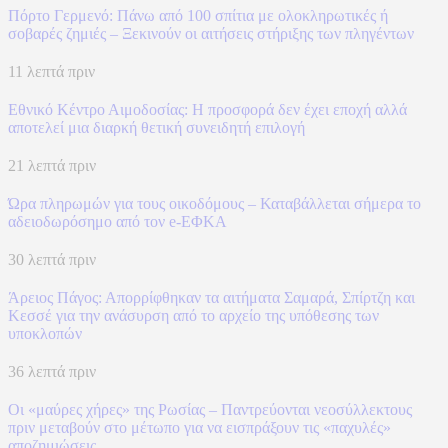
Πόρτο Γερμενό: Πάνω από 100 σπίτια με ολοκληρωτικές ή
σοβαρές ζημιές – Ξεκινούν οι αιτήσεις στήριξης των πληγέντων
11 λεπτά πριν
Εθνικό Κέντρο Αιμοδοσίας: H προσφορά δεν έχει εποχή αλλά
αποτελεί μια διαρκή θετική συνειδητή επιλογή
21 λεπτά πριν
Ώρα πληρωμών για τους οικοδόμους – Καταβάλλεται σήμερα το
αδειοδωρόσημο από τον e-ΕΦΚΑ
30 λεπτά πριν
Άρειος Πάγος: Απορρίφθηκαν τα αιτήματα Σαμαρά, Σπίρτζη και
Κεσσέ για την ανάσυρση από το αρχείο της υπόθεσης των
υποκλοπών
36 λεπτά πριν
Οι «μαύρες χήρες» της Ρωσίας – Παντρεύονται νεοσύλλεκτους
πριν μεταβούν στο μέτωπο για να εισπράξουν τις «παχυλές»
αποζημιώσεις