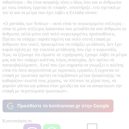
πιθανότητα – θα είναι ασφαλής τόσο ο ίδιος όσο και οι άνθρωποι
με τους οποίους έρχεται σε επαφή», υποστήριξε, ενώ σχετικά με
τον ιό και τα μέτρα που έχει λάβει η Ελλάδα τόνισε:
«Ο χανταϊός των Άνδεων – αυτό είναι το συγκεκριμένο στέλεχος –
είναι το μόνο στέλεχος hantavirus που μεταδίδεται από άνθρωπο σε
άνθρωπο, αλλά μόνο υπό πολύ συγκεκριμένες προϋποθέσεις.
Πρέπει να υπάρχει παρατεταμένη και πολύ στενή επαφή με
άνθρωπο που νοσεί, προκειμένου να υπάρξει μετάδοση. Δεν έχει
καμία σχέση με την ευκολία μετάδοσης που είχε ο κορωνοϊός.
Άρα, να ξέρουμε ότι είμαστε σε εγρήγορση, έχουμε λάβει τα μέτρα
μας και δεν υπάρχει κανένας λόγος ανησυχίας. Δεν πρέπει να
πανικοβαλλόμαστε. Αυτό που έχει σημασία να γνωρίζει ο πολίτης
είναι ότι όσοι ασχολούνται με αγροτικές εργασίες ή έρχονται σε
επαφή με τρωκτικά πρέπει να λαμβάνουν μέτρα προφύλαξης: να
καθαρίζουν σωστά τους χώρους, να πλένουν τα χέρια τους, να
φορούν γάντια και μάσκα όταν χρειάζεται και να αποφεύγουν την
επαφή με περιττώματα τρωκτικών».
Προσθέστε το kontranews.gr στην Google
Κοινοποίηση σε