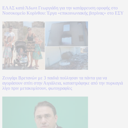
ΕΛΑΣ κατά Άδωνι Γεωργιάδη για την κατάρρευση οροφής στο
Νοσοκομείο Κορίνθου: Έργα «επικοινωνιακής βιτρίνας» στο ΕΣΥ
Ζευγάρι Βρετανών με 3 παιδιά πούλησαν τα πάντα για να
αγοράσουν σπίτι στην Αιγιάλεια, καταστράφηκε από την πυρκαγιά
λίγο πριν μετακομίσουν, φωτογραφίες