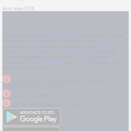
Δείτε τώρα LIVE
Η ενημερωτική ιστοσελίδα
kontranews.gr
είναι μέλος του Kontra
Media Group ανάμεσα στα υπόλοιπα μέσα του ομίλου που είναι: ο
περιφερειακός ενημερωτικός τηλεοπτικός σταθμός
Kontra
, η
καθημερινή πολιτική εφημερίδα
Kontra News
, η εβδομαδιαία
εφημερίδα
Κυριακάτικη Kontra News
, ο ενημερωτικός
αθλητικός ιστότοπος
Filathlos.gr
και ο μουσικός ραδιοφωνικός
σταθμός
Love Radio 97,5
.
ΔΙΑΚΡΙΤΙΚΟΣ ΤΙΤΛΟΣ: KONTRA ΕΚΔΟΤΙΚΕΣ
ΕΠΙΧΕΙΡΗΣΕΙΣ ΙΚΕ ΕΚΔΟΣΕΙΣ
ΝΟΜΙΚΗ ΜΟΡΦΗ: ΙΚΕ
ΔΙΕΥΘΥΝΣΗ: ΔΗΜΗΤΡΟΣ 31, ΤΚ 17778