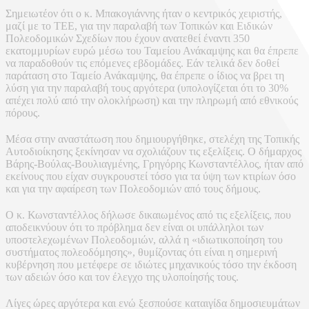
Σημειωτέον ότι ο κ. Μπακογιάννης ήταν ο κεντρικός χειριστής,
μαζί με το ΤΕΕ, για την παραλαβή των Τοπικών και Ειδικών
Πολεοδομικών Σχεδίων που έχουν ανατεθεί έναντι 350
εκατομμυρίων ευρώ μέσω του Ταμείου Ανάκαμψης και θα έπρεπε
να παραδοθούν τις επόμενες εβδομάδες. Εάν τελικά δεν δοθεί
παράταση στο Ταμείο Ανάκαμψης, θα έπρεπε ο ίδιος να βρει τη
λύση για την παραλαβή τους αργότερα (υπολογίζεται ότι το 30%
απέχει πολύ από την ολοκλήρωση) και την πληρωμή από εθνικούς
πόρους.
Μέσα στην αναστάτωση που δημιουργήθηκε, στελέχη της Τοπικής
Αυτοδιοίκησης ξεκίνησαν να σχολιάζουν τις εξελίξεις. Ο δήμαρχος
Βάρης-Βούλας-Βουλιαγμένης, Γρηγόρης Κωνσταντέλλος, ήταν από
εκείνους που είχαν συγκρουστεί τόσο για τα ύψη των κτιρίων όσο
και για την αφαίρεση των Πολεοδομιών από τους δήμους.
Ο κ. Κωνσταντέλλος δήλωσε δικαιωμένος από τις εξελίξεις, που
αποδεικνύουν ότι το πρόβλημα δεν είναι οι υπάλληλοι των
υποστελεχωμένων Πολεοδομιών, αλλά η «ιδιωτικοποίηση του
συστήματος πολεοδόμησης», θυμίζοντας ότι είναι η σημερινή
κυβέρνηση που μετέφερε σε ιδιώτες μηχανικούς τόσο την έκδοση
των αδειών όσο και τον έλεγχο της υλοποίησής τους.
Λίγες ώρες αργότερα και ενώ ξεσπούσε καταιγίδα δημοσιευμάτων