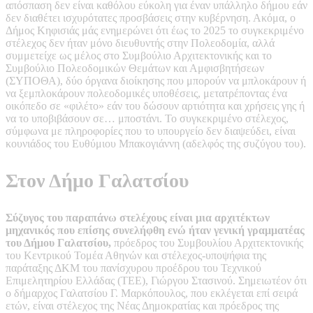
απόσπαση δεν είναι καθόλου εύκολη για έναν υπάλληλο δήμου εάν
δεν διαθέτει ισχυρότατες προσβάσεις στην κυβέρνηση. Ακόμα, ο
Δήμος Κηφισιάς μάς ενημερώνει ότι έως το 2025 το συγκεκριμένο
στέλεχος δεν ήταν μόνο διευθυντής στην Πολεοδομία, αλλά
συμμετείχε ως μέλος στο Συμβούλιο Αρχιτεκτονικής και το
Συμβούλιο Πολεοδομικών Θεμάτων και Αμφισβητήσεων
(ΣΥΠΟΘΑ), δύο όργανα διοίκησης που μπορούν να μπλοκάρουν ή
να ξεμπλοκάρουν πολεοδομικές υποθέσεις, μετατρέποντας ένα
οικόπεδο σε «φιλέτο» εάν του δώσουν αρτιότητα και χρήσεις γης ή
να το υποβιβάσουν σε… μποστάνι. Το συγκεκριμένο στέλεχος,
σύμφωνα με πληροφορίες που το υπουργείο δεν διαψεύδει, είναι
κουνιάδος του Ευθύμιου Μπακογιάννη (αδελφός της συζύγου του).
Στον Δήμο Γαλατσίου
Σύζυγος του παραπάνω στελέχους είναι μια αρχιτέκτων
μηχανικός που επίσης συνελήφθη ενώ ήταν γενική γραμματέας
του Δήμου Γαλατσίου,
πρόεδρος του Συμβουλίου Αρχιτεκτονικής
του Κεντρικού Τομέα Αθηνών και στέλεχος-υποψήφια της
παράταξης ΔΚΜ του πανίσχυρου προέδρου του Τεχνικού
Επιμελητηρίου Ελλάδας (ΤΕΕ), Γιώργου Στασινού. Σημειωτέον ότι
ο δήμαρχος Γαλατσίου Γ. Μαρκόπουλος, που εκλέγεται επί σειρά
ετών, είναι στέλεχος της Νέας Δημοκρατίας και πρόεδρος της