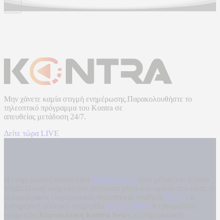
Μην χάνετε καμία στιγμή ενημέρωσης.Παρακολουθήστε το
τηλεοπτικό πρόγραμμα του
Kontra
σε
απευθείας μετάδοση
24/7.
Δείτε τώρα LIVE
Η ενημερωτική ιστοσελίδα
kontranews.gr
είναι μέλος του Kontra
Media Group ανάμεσα στα υπόλοιπα μέσα του ομίλου που είναι: ο
περιφερειακός ενημερωτικός τηλεοπτικός σταθμός
Kontra
, η
καθημερινή πολιτική εφημερίδα
Kontra News
, η εβδομαδιαία
εφημερίδα
Κυριακάτικη Kontra News
, ο ενημερωτικός