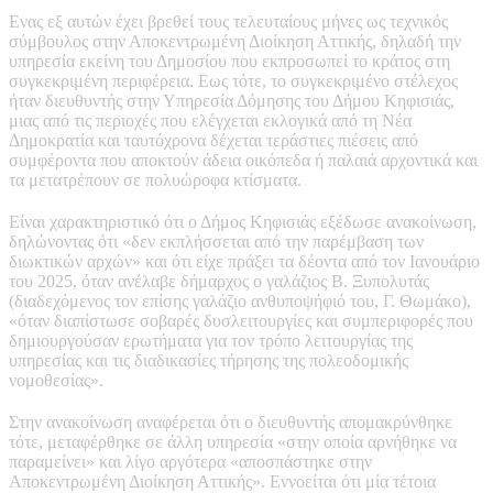
Ενας εξ αυτών έχει βρεθεί τους τελευταίους μήνες ως τεχνικός
σύμβουλος στην Αποκεντρωμένη Διοίκηση Αττικής, δηλαδή την
υπηρεσία εκείνη του Δημοσίου που εκπροσωπεί το κράτος στη
συγκεκριμένη περιφέρεια. Εως τότε, το συγκεκριμένο στέλεχος
ήταν διευθυντής στην Υπηρεσία Δόμησης του Δήμου Κηφισιάς,
μιας από τις περιοχές που ελέγχεται εκλογικά από τη Νέα
Δημοκρατία και ταυτόχρονα δέχεται τεράστιες πιέσεις από
συμφέροντα που αποκτούν άδεια οικόπεδα ή παλαιά αρχοντικά και
τα μετατρέπουν σε πολυώροφα κτίσματα.
Είναι χαρακτηριστικό ότι ο Δήμος Κηφισιάς εξέδωσε ανακοίνωση,
δηλώνοντας ότι «δεν εκπλήσσεται από την παρέμβαση των
διωκτικών αρχών» και ότι είχε πράξει τα δέοντα από τον Ιανουάριο
του 2025, όταν ανέλαβε δήμαρχος ο γαλάζιος Β. Ξυπολυτάς
(διαδεχόμενος τον επίσης γαλάζιο ανθυποψήφιό του, Γ. Θωμάκο),
«όταν διαπίστωσε σοβαρές δυσλειτουργίες και συμπεριφορές που
δημιουργούσαν ερωτήματα για τον τρόπο λειτουργίας της
υπηρεσίας και τις διαδικασίες τήρησης της πολεοδομικής
νομοθεσίας».
Στην ανακοίνωση αναφέρεται ότι ο διευθυντής απομακρύνθηκε
τότε, μεταφέρθηκε σε άλλη υπηρεσία «στην οποία αρνήθηκε να
παραμείνει» και λίγο αργότερα «αποσπάστηκε στην
Αποκεντρωμένη Διοίκηση Αττικής». Εννοείται ότι μία τέτοια