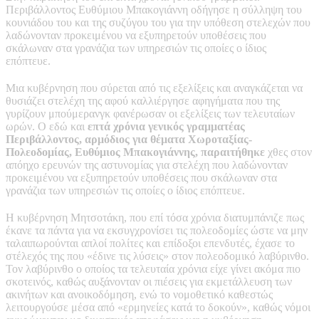
Περιβάλλοντος Ευθύμιου Μπακογιάννη οδήγησε η σύλληψη του
κουνιάδου του και της συζύγου του για την υπόθεση στελεχών που
λαδώνονταν προκειμένου να εξυπηρετούν υποθέσεις που
σκάλωναν στα γρανάζια των υπηρεσιών τις οποίες ο ίδιος
επόπτευε.
Μια κυβέρνηση που σύρεται από τις εξελίξεις και αναγκάζεται να
θυσιάζει στελέχη της αφού καλλιέργησε αφηγήματα που της
γυρίζουν μπούμερανγκ φανέρωσαν οι εξελίξεις των τελευταίων
ωρών. Ο εδώ και
επτά χρόνια γενικός γραμματέας
Περιβάλλοντος, αρμόδιος για θέματα Χωροταξίας-
Πολεοδομίας, Ευθύμιος Μπακογιάννης, παραιτήθηκε
χθες στον
απόηχο ερευνών της αστυνομίας για στελέχη που λαδώνονταν
προκειμένου να εξυπηρετούν υποθέσεις που σκάλωναν στα
γρανάζια των υπηρεσιών τις οποίες ο ίδιος επόπτευε.
Η κυβέρνηση Μητσοτάκη, που επί τόσα χρόνια διατυμπάνιζε πως
έκανε τα πάντα για να εκσυγχρονίσει τις πολεοδομίες ώστε να μην
ταλαιπωρούνται απλοί πολίτες και επίδοξοι επενδυτές, έχασε το
στέλεχός της που «έδινε τις λύσεις» στον πολεοδομικό λαβύρινθο.
Τον λαβύρινθο ο οποίος τα τελευταία χρόνια είχε γίνει ακόμα πιο
σκοτεινός, καθώς αυξάνονταν οι πιέσεις για εκμετάλλευση των
ακινήτων και ανοικοδόμηση, ενώ το νομοθετικό καθεστώς
λειτουργούσε μέσα από «ερμηνείες κατά το δοκούν», καθώς νόμοι