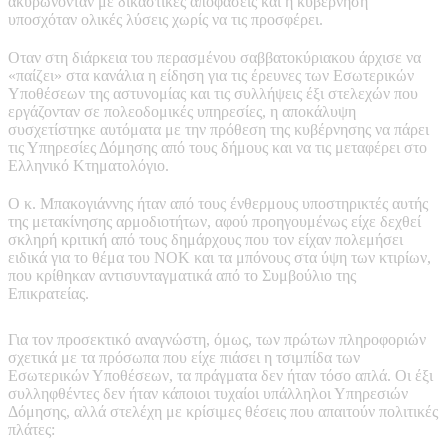
ακυρώνονταν με δικαστικές αποφάσεις και η κυβέρνηση
υποσχόταν ολικές λύσεις χωρίς να τις προσφέρει.
Οταν στη διάρκεια του περασμένου σαββατοκύριακου άρχισε να
«παίζει» στα κανάλια η είδηση για τις έρευνες των Εσωτερικών
Υποθέσεων της αστυνομίας και τις συλλήψεις έξι στελεχών που
εργάζονταν σε πολεοδομικές υπηρεσίες, η αποκάλυψη
συσχετίστηκε αυτόματα με την πρόθεση της κυβέρνησης να πάρει
τις Υπηρεσίες Δόμησης από τους δήμους και να τις μεταφέρει στο
Ελληνικό Κτηματολόγιο.
Ο κ. Μπακογιάννης ήταν από τους ένθερμους υποστηρικτές αυτής
της μετακίνησης αρμοδιοτήτων, αφού προηγουμένως είχε δεχθεί
σκληρή κριτική από τους δημάρχους που τον είχαν πολεμήσει
ειδικά για το θέμα του ΝΟΚ και τα μπόνους στα ύψη των κτιρίων,
που κρίθηκαν αντισυνταγματικά από το Συμβούλιο της
Επικρατείας.
Για τον προσεκτικό αναγνώστη, όμως, των πρώτων πληροφοριών
σχετικά με τα πρόσωπα που είχε πιάσει η τσιμπίδα των
Εσωτερικών Υποθέσεων, τα πράγματα δεν ήταν τόσο απλά. Οι έξι
συλληφθέντες δεν ήταν κάποιοι τυχαίοι υπάλληλοι Υπηρεσιών
Δόμησης, αλλά στελέχη με κρίσιμες θέσεις που απαιτούν πολιτικές
πλάτες: