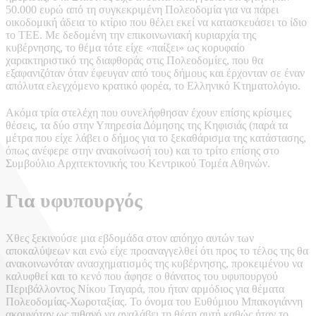
50.000 ευρώ από τη συγκεκριμένη Πολεοδομία για να πάρει
οικοδομική άδεια το κτίριο που θέλει εκεί να κατασκευάσει το ίδιο
το ΤΕΕ. Με δεδομένη την επικοινωνιακή κυριαρχία της
κυβέρνησης, το θέμα τότε είχε «παίξει» ως κορυφαίο
χαρακτηριστικό της διαφθοράς στις Πολεοδομίες, που θα
εξαφανιζόταν όταν έφευγαν από τους δήμους και έρχονταν σε έναν
απόλυτα ελεγχόμενο κρατικό φορέα, το Ελληνικό Κτηματολόγιο.
Ακόμα τρία στελέχη που συνελήφθησαν έχουν επίσης κρίσιμες
θέσεις, τα δύο στην Υπηρεσία Δόμησης της Κηφισιάς (παρά τα
μέτρα που είχε λάβει ο δήμος για το ξεκαθάρισμα της κατάστασης,
όπως ανέφερε στην ανακοίνωσή του) και το τρίτο επίσης στο
Συμβούλιο Αρχιτεκτονικής του Κεντρικού Τομέα Αθηνών.
Για υφυπουργός
Χθες ξεκινούσε μια εβδομάδα στον απόηχο αυτών των
αποκαλύψεων και ενώ είχε προαναγγελθεί ότι προς το τέλος της θα
ανακοινωνόταν ανασχηματισμός της κυβέρνησης, προκειμένου να
καλυφθεί και το κενό που άφησε ο θάνατος του υφυπουργού
Περιβάλλοντος Νίκου Ταγαρά, που ήταν αρμόδιος για θέματα
Πολεοδομίας-Χωροταξίας. Το όνομα του Ευθύμιου Μπακογιάννη
ακουγόταν ως πιθανό να αναλάβει τη θέση αυτή καθώς ήταν το