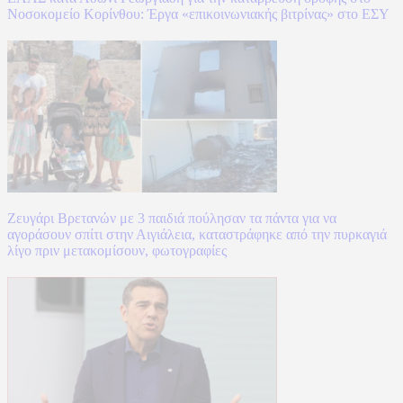
Νοσοκομείο Κορίνθου: Έργα «επικοινωνιακής βιτρίνας» στο ΕΣΥ
Ζευγάρι Βρετανών με 3 παιδιά πούλησαν τα πάντα για να
αγοράσουν σπίτι στην Αιγιάλεια, καταστράφηκε από την πυρκαγιά
λίγο πριν μετακομίσουν, φωτογραφίες