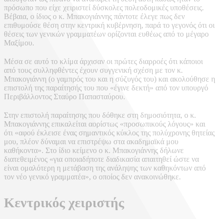
πρόσωπο που είχε χειριστεί δύσκολες πολεοδομικές υποθέσεις.
Βέβαια, ο ίδιος ο κ. Μπακογιάννης πάντοτε έλεγε πως δεν
επιθυμούσε θέση στην κεντρική κυβέρνηση, παρά το γεγονός ότι οι
θέσεις των γενικών γραμματέων ορίζονται ευθέως από το μέγαρο
Μαξίμου.
Μέσα σε αυτό το κλίμα άρχισαν οι πρώτες διαρροές ότι κάποιοι
από τους συλληφθέντες έχουν συγγενική σχέση με τον κ.
Μπακογιάννη (ο γαμπρός του και η σύζυγός του) και ακολούθησε η
επιστολή της παραίτησής του που «έγινε δεκτή» από τον υπουργό
Περιβάλλοντος Σταύρο Παπασταύρου.
Στην επιστολή παραίτησης που δόθηκε στη δημοσιότητα, ο κ.
Μπακογιάννης επικαλείται αορίστως «προσωπικούς λόγους» και
ότι «αφού έκλεισε ένας σημαντικός κύκλος της πολύχρονης θητείας
μου, πλέον δύναμαι να επιστρέψω στα ακαδημαϊκά μου
καθήκοντα». Στο ίδιο κείμενο ο κ. Μπακογιάννης δήλωνε
διατεθειμένος «για οποιαδήποτε διαδικασία απαιτηθεί ώστε να
είναι ομαλότερη η μετάβαση της ανάληψης των καθηκόντων από
τον νέο γενικό γραμματέα», ο οποίος δεν ανακοινώθηκε.
Κεντρικός χειριστής