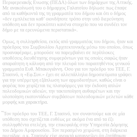
Περιφερειακής Ενωσης (ΠΕΔΑ) όλων των δημάρχων της Αττικής.
Με ανακοίνωσή του ο δήμαρχος Γαλατσίου δήλωσε πως έπαψε
από τα καθήκοντά της τη γραμματέα του δήμου και ότι ο δήμος
«δεν εμπλέκεται καθ’ οιονδήποτε τρόπο στην υπό διερεύνηση
υπόθεση και δεν προκύπτει κανένα στοιχείο που να συνδέει τον
δήμο με τα ερευνώμενα περιστατικά».
Ομως, η συλληφθείσα, εκτός από γραμματέας του δήμου, ήταν και
πρόεδρος του Συμβουλίου Αρχιτεκτονικής μέσω του οποίου, όπως
προαναφέραμε, μπορούσε να παρεμβαίνει σε περίπλοκες
υποθέσεις διευθέτησης συμφερόντων για τις οποίες σαφώς ήταν
απαραίτητη η κάλυψη από την πλευρά του παραιτηθέντος γενικού
γραμματέα Ευθ. Μπακογιάννη. Οσο για τον πρόεδρο του ΤΕΕ, Γ.
Στασινό, η «Εφ.Συν.» έχει σε αλλεπάλληλα δημοσιεύματα γράψει
για την υπέρμετρη εξάπλωση των αρμοδιοτήτων, καθώς είναι ο
φορέας που χειρίζεται τις πλατφόρμες για την έκδοση απλών
πολεοδομικών αδειών, την τακτοποίηση αυθαιρέτων και την
υλοποίηση εκατοντάδων συμβάσεων πολεοδομικών μελετών κάθε
μορφής και χαρακτήρα.
֟ Τον πρόεδρο του ΤΕΕ, Γ. Στασινό, τον συναντούμε και σε μία
υπόθεση που σχετίζεται ευθέως με ακόμα ένα από τα έξι
συλληφθέντα στελέχη, την επικεφαλής στην Υπηρεσία Δόμησης
του Δήμου Αμαρουσίου. Τον περασμένο χειμώνα, στη διάρκεια
ημερίδας, ο κ. Στασινός είχε ανοικτά καταγγείλει ότι ζητήθηκαν