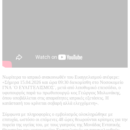
Νωρίτερα το ιατρικό ανακοινωθέν του Ευαγγελισμού ανέφερε:
«Σήμερα 15.04.2026 και ώρα 09:30 διεκομίσθη στο Νοσοκομείο
ΓΝΑ ¨Ο ΕΥΑΓΓΕΛΙΣΜΟΣ¨, μετά από λιποθυμικό επεισόδιο, ο
υφυπουργός παρά τω πρωθυπουργώ κος Γεώργιος Μυλωνάκης,
όπου υποβάλλεται στις απαραίτητες ιατρικές εξετάσεις. Η
κατάστασή του κρίνεται σοβαρή αλλά ελεγχόμενη».
Σύμφωνα με πληροφορίες ο εμβολισμός ολοκληρώθηκε με
επιτυχία, ωστόσο οι επόμενες 48 ώρες θεωρούνται κρίσιμες για την
πορεία της υγείας του, με τους γιατρούς της Μονάδας Εντατικής
Θεραπείας του νοσοκομείου Ευαγγελισμός να παρακολουθούν