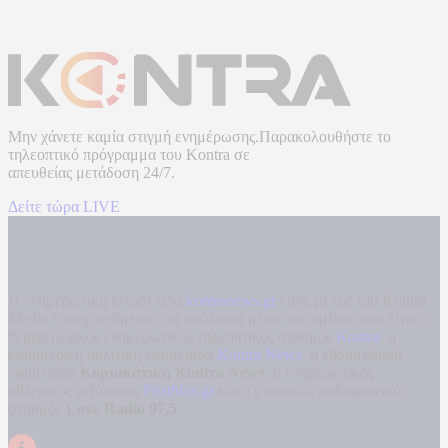
Μην χάνετε καμία στιγμή ενημέρωσης.Παρακολουθήστε το
τηλεοπτικό πρόγραμμα του
Kontra
σε
απευθείας μετάδοση
24/7.
Δείτε τώρα LIVE
Η ενημερωτική ιστοσελίδα
kontranews.gr
είναι μέλος του Kontra
Media Group ανάμεσα στα υπόλοιπα μέσα του ομίλου που είναι: ο
περιφερειακός ενημερωτικός τηλεοπτικός σταθμός
Kontra
, η
καθημερινή πολιτική εφημερίδα
Kontra News
, η εβδομαδιαία
εφημερίδα
Κυριακάτικη Kontra News
, ο ενημερωτικός
αθλητικός ιστότοπος
Filathlos.gr
και ο μουσικός ραδιοφωνικός
σταθμός
Love Radio 97,5
.