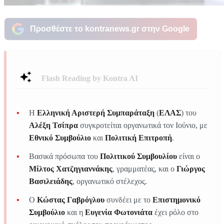
Προσθέστε το kontranews.gr στην Google
Flash Reading by Kontra AI
Η
Ελληνική Αριστερή Συμπαράταξη
(
ΕΛΑΣ
) του
Αλέξη Τσίπρα
συγκροτείται οργανωτικά τον Ιούνιο, με
Εθνικό Συμβούλιο
και
Πολιτική Επιτροπή
.
Βασικά πρόσωπα του
Πολιτικού Συμβουλίου
είναι ο
Μίλτος Χατζηγιαννάκης
, γραμματέας, και ο
Γιώργος
Βασιλειάδης
, οργανωτικό στέλεχος.
Ο
Κώστας Γαβρόγλου
συνδέει με το
Επιστημονικό
Συμβούλιο
και η
Ευγενία Φωτονιάτα
έχει ρόλο στο