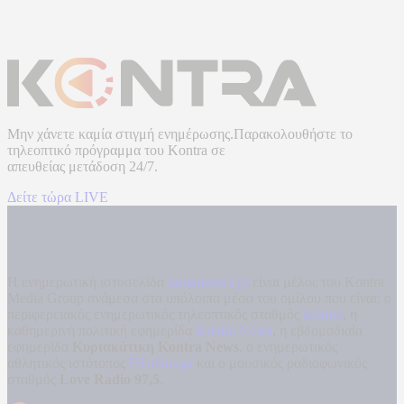
Μην χάνετε καμία στιγμή ενημέρωσης.Παρακολουθήστε το
τηλεοπτικό πρόγραμμα του
Kontra
σε
απευθείας μετάδοση
24/7.
Δείτε τώρα LIVE
Η ενημερωτική ιστοσελίδα
kontranews.gr
είναι μέλος του Kontra
Media Group ανάμεσα στα υπόλοιπα μέσα του ομίλου που είναι: ο
περιφερειακός ενημερωτικός τηλεοπτικός σταθμός
Kontra
, η
καθημερινή πολιτική εφημερίδα
Kontra News
, η εβδομαδιαία
εφημερίδα
Κυριακάτικη Kontra News
, ο ενημερωτικός
αθλητικός ιστότοπος
Filathlos.gr
και ο μουσικός ραδιοφωνικός
σταθμός
Love Radio 97,5
.