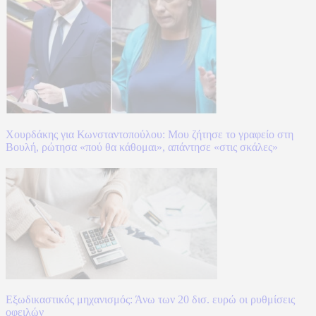
Χουρδάκης για Κωνσταντοπούλου: Μου ζήτησε το γραφείο στη
Βουλή, ρώτησα «πού θα κάθομαι», απάντησε «στις σκάλες»
Εξωδικαστικός μηχανισμός: Άνω των 20 δισ. ευρώ οι ρυθμίσεις
οφειλών