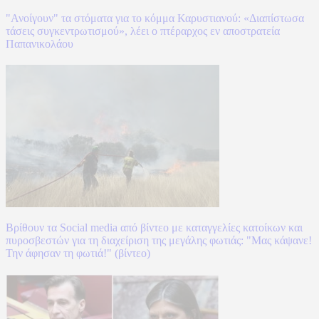
"Ανοίγουν" τα στόματα για το κόμμα Καρυστιανού: «Διαπίστωσα
τάσεις συγκεντρωτισμού», λέει ο πτέραρχος εν αποστρατεία
Παπανικολάου
Βρίθουν τα Social media από βίντεο με καταγγελίες κατοίκων και
πυροσβεστών για τη διαχείριση της μεγάλης φωτιάς: "Μας κάψανε!
Την άφησαν τη φωτιά!" (βίντεο)