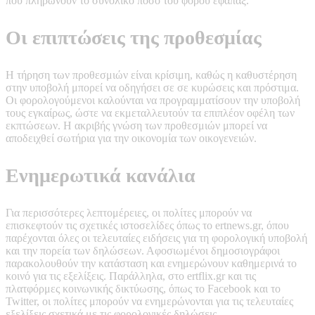
που πληρώνουν το συνολικό ποσό του φόρου εφάπαξ.
Οι επιπτώσεις της προθεσμίας
Η τήρηση των προθεσμιών είναι κρίσιμη, καθώς η καθυστέρηση
στην υποβολή μπορεί να οδηγήσει σε σε κυρώσεις και πρόστιμα.
Οι φορολογούμενοι καλούνται να προγραμματίσουν την υποβολή
τους εγκαίρως, ώστε να εκμεταλλευτούν τα επιπλέον οφέλη των
εκπτώσεων. Η ακριβής γνώση των προθεσμιών μπορεί να
αποδειχθεί σωτήρια για την οικονομία των οικογενειών.
Ενημερωτικά κανάλια
Για περισσότερες λεπτομέρειες, οι πολίτες μπορούν να
επισκεφτούν τις σχετικές ιστοσελίδες όπως το ertnews.gr, όπου
παρέχονται όλες οι τελευταίες ειδήσεις για τη φορολογική υποβολή
και την πορεία των δηλώσεων. Αφοσιωμένοι δημοσιογράφοι
παρακολουθούν την κατάσταση και ενημερώνουν καθημερινά το
κοινό για τις εξελίξεις. Παράλληλα, στο ertflix.gr και τις
πλατφόρμες κοινωνικής δικτύωσης, όπως το Facebook και το
Twitter, οι πολίτες μπορούν να ενημερώνονται για τις τελευταίες
εξελίξεις σχετικά με τις φορολογικές δηλώσεις.