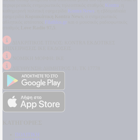
περιφερειακός ενημερωτικός τηλεοπτικός σταθμός
Kontra
, η
καθημερινή πολιτική εφημερίδα
Kontra News
, η εβδομαδιαία
εφημερίδα
Κυριακάτικη Kontra News
, ο ενημερωτικός
αθλητικός ιστότοπος
Filathlos.gr
και ο μουσικός ραδιοφωνικός
σταθμός
Love Radio 97,5
.
ΔΙΑΚΡΙΤΙΚΟΣ ΤΙΤΛΟΣ: KONTRA ΕΚΔΟΤΙΚΕΣ
ΕΠΙΧΕΙΡΗΣΕΙΣ ΙΚΕ ΕΚΔΟΣΕΙΣ
ΝΟΜΙΚΗ ΜΟΡΦΗ: ΙΚΕ
ΔΙΕΥΘΥΝΣΗ: ΔΗΜΗΤΡΟΣ 31, ΤΚ 17778
ΚΑΤΗΓΟΡΙΕΣ
ΠΟΛΙΤΙΚΗ