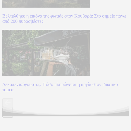
Βελτιώθηκε η εικόνα της φωτιάς στον Κουβαρά: Στο σημείο πάνω
από 200 πυροσβέστες
Δεκαπενταύγουστος: Πόσο πληρώνεται η αργία στον ιδιωτικό
τομέα