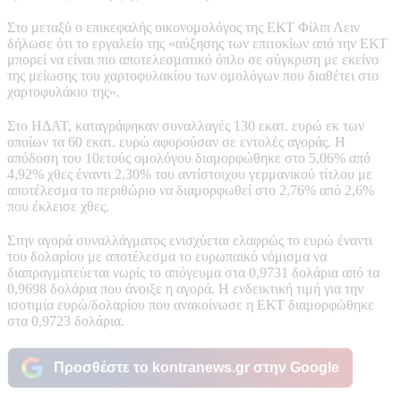
Στο μεταξύ ο επικεφαλής οικονομολόγος της ΕΚΤ Φίλιπ Λειν
δήλωσε ότι το εργαλείο της «αύξησης των επιτοκίων από την ΕΚΤ
μπορεί να είναι πιο αποτελεσματικό όπλο σε σύγκριση με εκείνο
της μείωσης του χαρτοφυλακίου των ομολόγων που διαθέτει στο
χαρτοφυλάκιο της».
Στο ΗΔΑΤ, καταγράφηκαν συναλλαγές 130 εκατ. ευρώ εκ των
οποίων τα 60 εκατ. ευρώ αφορούσαν σε εντολές αγοράς. Η
απόδοση του 10ετούς ομολόγου διαμορφώθηκε στο 5,06% από
4,92% χθες έναντι 2,30% του αντίστοιχου γερμανικού τίτλου με
αποτέλεσμα το περιθώριο να διαμορφωθεί στο 2,76% από 2,6%
που έκλεισε χθες.
Στην αγορά συναλλάγματος ενισχύεται ελαφρώς το ευρώ έναντι
του δολαρίου με αποτέλεσμα το ευρωπαικό νόμισμα να
διαπραγματεύεται νωρίς το απόγευμα στα 0,9731 δολάρια από τα
0,9698 δολάρια που άνοιξε η αγορά. Η ενδεικτική τιμή για την
ισοτιμία ευρώ/δολαρίου που ανακοίνωσε η ΕΚΤ διαμορφώθηκε
στα 0,9723 δολάρια.
Προσθέστε το kontranews.gr στην Google