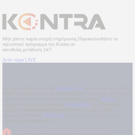
Μην χάνετε καμία στιγμή ενημέρωσης.Παρακολουθήστε το
τηλεοπτικό πρόγραμμα του
Kontra
σε
απευθείας μετάδοση
24/7.
Δείτε τώρα LIVE
Η ενημερωτική ιστοσελίδα
kontranews.gr
είναι μέλος του Kontra
Media Group ανάμεσα στα υπόλοιπα μέσα του ομίλου που είναι: ο
περιφερειακός ενημερωτικός τηλεοπτικός σταθμός
Kontra
, η
καθημερινή πολιτική εφημερίδα
Kontra News
, η εβδομαδιαία
εφημερίδα
Κυριακάτικη Kontra News
, ο ενημερωτικός
αθλητικός ιστότοπος
Filathlos.gr
και ο μουσικός ραδιοφωνικός
σταθμός
Love Radio 97,5
.