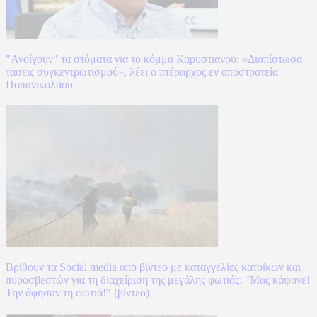
"Ανοίγουν" τα στόματα για το κόμμα Καρυστιανού: «Διαπίστωσα
τάσεις συγκεντρωτισμού», λέει ο πτέραρχος εν αποστρατεία
Παπανικολάου
Βρίθουν τα Social media από βίντεο με καταγγελίες κατοίκων και
πυροσβεστών για τη διαχείριση της μεγάλης φωτιάς: "Μας κάψανε!
Την άφησαν τη φωτιά!" (βίντεο)