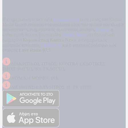
Η ενημερωτική ιστοσελίδα
kontranews.gr
είναι μέλος του Kontra
Media Group ανάμεσα στα υπόλοιπα μέσα του ομίλου που είναι: ο
περιφερειακός ενημερωτικός τηλεοπτικός σταθμός
Kontra
, η
καθημερινή πολιτική εφημερίδα
Kontra News
, η εβδομαδιαία
εφημερίδα
Κυριακάτικη Kontra News
, ο ενημερωτικός
αθλητικός ιστότοπος
Filathlos.gr
και ο μουσικός ραδιοφωνικός
σταθμός
Love Radio 97,5
.
ΔΙΑΚΡΙΤΙΚΟΣ ΤΙΤΛΟΣ: KONTRA ΕΚΔΟΤΙΚΕΣ
ΕΠΙΧΕΙΡΗΣΕΙΣ ΙΚΕ ΕΚΔΟΣΕΙΣ
ΝΟΜΙΚΗ ΜΟΡΦΗ: ΙΚΕ
ΔΙΕΥΘΥΝΣΗ: ΔΗΜΗΤΡΟΣ 31, ΤΚ 17778