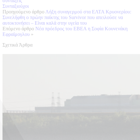
συντάξεις
Συνταξιούχοι
Προηγούμενο άρθρο
Λήξη συναγερμού στα ΕΛΤΑ Κρυονερίου:
Συνελήφθη ο πρώην παίκτης του Survivor που απειλούσε να
αυτοκτονήσει – Είναι καλά στην υγεία του
Επόμενο άρθρο
Νέα πρόεδρος του ΕΒΕΑ η Σοφία Κουνενάκη
Εφραίμογλου
»
Σχετικά Άρθρα