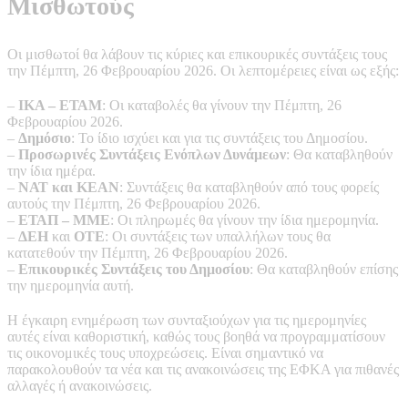
Μισθωτούς
Οι μισθωτοί θα λάβουν τις κύριες και επικουρικές συντάξεις τους
την Πέμπτη, 26 Φεβρουαρίου 2026. Οι λεπτομέρειες είναι ως εξής:
–
ΙΚΑ – ΕΤΑΜ
: Οι καταβολές θα γίνουν την Πέμπτη, 26
Φεβρουαρίου 2026.
–
Δημόσιο
: Το ίδιο ισχύει και για τις συντάξεις του Δημοσίου.
–
Προσωρινές Συντάξεις Ενόπλων Δυνάμεων
: Θα καταβληθούν
την ίδια ημέρα.
–
ΝΑΤ και ΚΕΑΝ
: Συντάξεις θα καταβληθούν από τους φορείς
αυτούς την Πέμπτη, 26 Φεβρουαρίου 2026.
–
ΕΤΑΠ – ΜΜΕ
: Οι πληρωμές θα γίνουν την ίδια ημερομηνία.
–
ΔΕΗ
και
ΟΤΕ
: Οι συντάξεις των υπαλλήλων τους θα
κατατεθούν την Πέμπτη, 26 Φεβρουαρίου 2026.
–
Επικουρικές Συντάξεις του Δημοσίου
: Θα καταβληθούν επίσης
την ημερομηνία αυτή.
Η έγκαιρη ενημέρωση των συνταξιούχων για τις ημερομηνίες
αυτές είναι καθοριστική, καθώς τους βοηθά να προγραμματίσουν
τις οικονομικές τους υποχρεώσεις. Είναι σημαντικό να
παρακολουθούν τα νέα και τις ανακοινώσεις της ΕΦΚΑ για πιθανές
αλλαγές ή ανακοινώσεις.