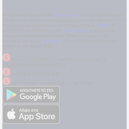
Η ενημερωτική ιστοσελίδα
kontranews.gr
είναι μέλος του Kontra
Media Group ανάμεσα στα υπόλοιπα μέσα του ομίλου που είναι: ο
περιφερειακός ενημερωτικός τηλεοπτικός σταθμός
Kontra
, η
καθημερινή πολιτική εφημερίδα
Kontra News
, η εβδομαδιαία
εφημερίδα
Κυριακάτικη Kontra News
, ο ενημερωτικός
αθλητικός ιστότοπος
Filathlos.gr
και ο μουσικός ραδιοφωνικός
σταθμός
Love Radio 97,5
.
ΔΙΑΚΡΙΤΙΚΟΣ ΤΙΤΛΟΣ: KONTRA ΕΚΔΟΤΙΚΕΣ
ΕΠΙΧΕΙΡΗΣΕΙΣ ΙΚΕ ΕΚΔΟΣΕΙΣ
ΝΟΜΙΚΗ ΜΟΡΦΗ: ΙΚΕ
ΔΙΕΥΘΥΝΣΗ: ΔΗΜΗΤΡΟΣ 31, ΤΚ 17778