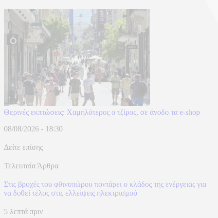
Θερινές εκπτώσεις: Χαμηλότερος ο τζίρος, σε άνοδο τα e-shop
08/08/2026 - 18:30
Δείτε επίσης
Τελευταία Άρθρα
Στις βροχές του φθινοπώρου ποντάρει ο κλάδος της ενέργειας για
να δοθεί τέλος στις ελλείψεις ηλεκτρισμού
5 λεπτά πριν