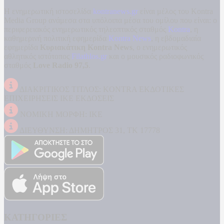
Η ενημερωτική ιστοσελίδα
kontranews.gr
είναι μέλος του Kontra
Media Group ανάμεσα στα υπόλοιπα μέσα του ομίλου που είναι: ο
περιφερειακός ενημερωτικός τηλεοπτικός σταθμός
Kontra
, η
καθημερινή πολιτική εφημερίδα
Kontra News
, η εβδομαδιαία
εφημερίδα
Κυριακάτικη Kontra News
, ο ενημερωτικός
αθλητικός ιστότοπος
Filathlos.gr
και ο μουσικός ραδιοφωνικός
σταθμός
Love Radio 97,5
.
ΔΙΑΚΡΙΤΙΚΟΣ ΤΙΤΛΟΣ: KONTRA ΕΚΔΟΤΙΚΕΣ
ΕΠΙΧΕΙΡΗΣΕΙΣ ΙΚΕ ΕΚΔΟΣΕΙΣ
ΝΟΜΙΚΗ ΜΟΡΦΗ: ΙΚΕ
ΔΙΕΥΘΥΝΣΗ: ΔΗΜΗΤΡΟΣ 31, ΤΚ 17778
ΚΑΤΗΓΟΡΙΕΣ