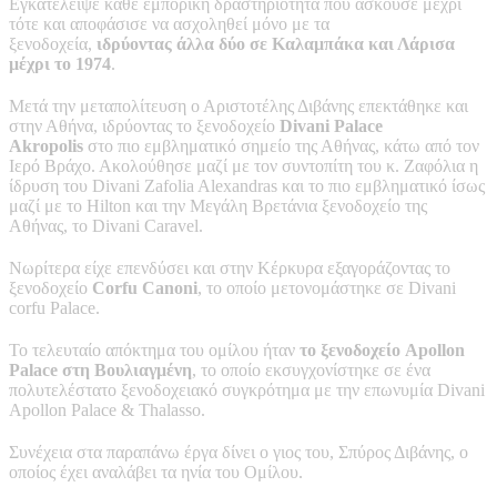
Εγκατέλειψε κάθε εμπορική δραστηριότητα που ασκούσε μέχρι
τότε και αποφάσισε να ασχοληθεί μόνο με τα
ξενοδοχεία,
ιδρύοντας άλλα δύο σε Καλαμπάκα και Λάρισα
μέχρι το 1974
.
Μετά την μεταπολίτευση ο Αριστοτέλης Διβάνης επεκτάθηκε και
στην Αθήνα, ιδρύοντας το ξενοδοχείο
Divani Palace
Akropolis
στο πιο εμβληματικό σημείο της Αθήνας, κάτω από τον
Ιερό Βράχο. Ακολούθησε μαζί με τον συντοπίτη του κ. Ζαφόλια η
ίδρυση του Divani Zafolia Alexandras και το πιο εμβληματικό ίσως
μαζί με το Hilton και την Μεγάλη Βρετάνια ξενοδοχείο της
Αθήνας, το Divani Caravel.
Νωρίτερα είχε επενδύσει και στην Κέρκυρα εξαγοράζοντας το
ξενοδοχείο
Corfu Canoni
, το οποίο μετονομάστηκε σε Divani
corfu Palace.
Το τελευταίο απόκτημα του ομίλου ήταν
το ξενοδοχείο Apollon
Palace στη Βουλιαγμένη
, το οποίο εκσυγχονίστηκε σε ένα
πολυτελέστατο ξενοδοχειακό συγκρότημα με την επωνυμία Divani
Apollon Palace & Thalasso.
Συνέχεια στα παραπάνω έργα δίνει ο γιος του, Σπύρος Διβάνης, ο
οποίος έχει αναλάβει τα ηνία του Ομίλου.