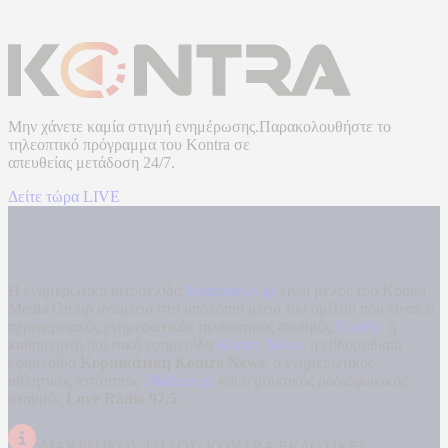
Μην χάνετε καμία στιγμή ενημέρωσης.Παρακολουθήστε το
τηλεοπτικό πρόγραμμα του
Kontra
σε
απευθείας μετάδοση
24/7.
Δείτε τώρα LIVE
Η ενημερωτική ιστοσελίδα
kontranews.gr
είναι μέλος του Kontra
Media Group ανάμεσα στα υπόλοιπα μέσα του ομίλου που είναι: ο
περιφερειακός ενημερωτικός τηλεοπτικός σταθμός
Kontra
, η
καθημερινή πολιτική εφημερίδα
Kontra News
, η εβδομαδιαία
εφημερίδα
Κυριακάτικη Kontra News
, ο ενημερωτικός
αθλητικός ιστότοπος
Filathlos.gr
και ο μουσικός ραδιοφωνικός
σταθμός
Love Radio 97,5
.
ΔΙΑΚΡΙΤΙΚΟΣ ΤΙΤΛΟΣ: KONTRA ΕΚΔΟΤΙΚΕΣ