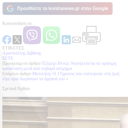
Προσθέστε το kontranews.gr στην Google
Κοινοποίηση σε
ΕΤΙΚΕΤΕΣ
Αριστοτέλης Διβάνης
ΣΕΤΕ
Προηγούμενο άρθρο
Τζέρεμι Ρένερ: Νοσηλεύεται σε κρίσιμη
κατάσταση μετά από σοβαρό ατύχημα
Επόμενο άρθρο
Μυτιλήνη: Ο 17χρονος που επέστρεψε στη ζωή
λίγο πριν δωρίσουν τα όργανά του
»
Σχετικά Άρθρα