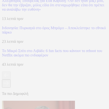
Αλέξανδρος Τσουβέλας για Εύα Καρύδη: «Αν δεν ήταν μαζί μου,
δεν θα την έβριζαν, μόλις είδα ότι στεναχωρήθηκε είπα ότι πρέπει
να αναλάβω την ευθύνη»
13 λεπτά πριν
Ινδονησία: Πυρκαγιά στο όρος Μπρόμο – Αποκλείστηκε το εθνικό
πάρκο
23 λεπτά πριν
To Mικρό Σπίτι στο Λιβάδι: 6 fun facts που κάνουν το reboot του
Netflix ακόμα πιο ενδιαφέρον
43 λεπτά πριν
Τα πιο Δημοφιλή