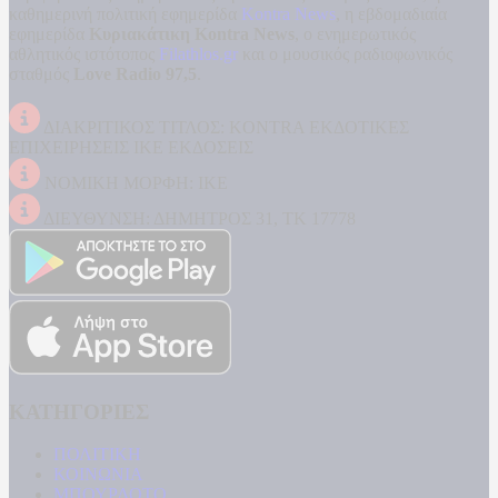
καθημερινή πολιτική εφημερίδα
Kontra News
, η εβδομαδιαία
εφημερίδα
Κυριακάτικη Kontra News
, ο ενημερωτικός
αθλητικός ιστότοπος
Filathlos.gr
και ο μουσικός ραδιοφωνικός
σταθμός
Love Radio 97,5
.
ΔΙΑΚΡΙΤΙΚΟΣ ΤΙΤΛΟΣ: KONTRA ΕΚΔΟΤΙΚΕΣ
ΕΠΙΧΕΙΡΗΣΕΙΣ ΙΚΕ ΕΚΔΟΣΕΙΣ
ΝΟΜΙΚΗ ΜΟΡΦΗ: ΙΚΕ
ΔΙΕΥΘΥΝΣΗ: ΔΗΜΗΤΡΟΣ 31, ΤΚ 17778
ΚΑΤΗΓΟΡΙΕΣ
ΠΟΛΙΤΙΚΗ
ΚΟΙΝΩΝΙΑ
ΜΠΟΥΡΛΟΤΟ