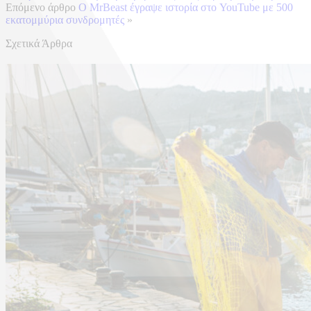
Επόμενο άρθρο
Ο MrBeast έγραψε ιστορία στο YouTube με 500
εκατομμύρια συνδρομητές
»
Σχετικά Άρθρα