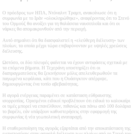
Ο πρόεδρος των ΗΠΑ, Ντόναλντ Τραμπ, ανακοίνωσε ότι η
συμφωνία με το Ιράν «ολοκληρώθηκε», αναφέροντας ότι το Στενό
του Ορμούζ θα ανοίξει για τη θαλάσσια ναυσιπλοΐα και ότι οι
νάρκες θα απομακρυνθούν από την περιοχή.
Αυτό σημαίνει ότι θα διασφαλιστεί η «ελεύθερη διέλευση» των
πλοίων, τα οποία μέχρι τώρα επιβαρύνονταν με υψηλές χρεώσεις
διέλευσης.
Ωστόσο, οι δύο πλευρές φαίνεται να έχουν αντιφάσεις σχετικά με
τα επόμενα βήματα. Η Τεχεράνη υποστηρίζει ότι οι
διαπραγματεύσεις θα ξεκινήσουν μόλις απελευθερωθούν τα
παγωμένα κεφάλαια, κάτι που η Ουάσιγκτον απέρριψε,
δημιουργώντας ένα τοπίο αβεβαιότητας.
Η αγορά ενέργειας παραμένει σε κατάσταση εύθραυστης
ισορροπίας. Ορισμένοι ειδικοί προβλέπουν ότι ειδικά το καλοκαίρι
οι τιμές μπορεί να επανέλθουν, πιθανώς και πάνω από 100 δολάρια
το βαρέλι, εάν υπάρξουν καθυστερήσεις στην εφαρμογή της
συμφωνίας ή νέα γεωπολιτική αναταραχή.
Η σταθεροποίηση της αγοράς εξαρτάται από την αποκατάσταση της
εμπιστοσύνης στην ασφαλή διέλευση των πλοίων από το Στενό του