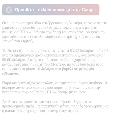
Προσθέστε το kontranews.gr στην Google
Οι τιμές του πετρελαίου κατέρρευσαν τη Δευτέρα, φτάνοντας στο
χαμηλότερο επίπεδο των τελευταίων τριών μηνών, μετά τη
συμφωνία ΗΠΑ – Ιράν για την άρση του αποκλεισμού ιρανικών
λιμανιών και την επαναλειτουργία του στρατηγικής σημασίας
Στενού του Ορμούζ.
Το Brent είχε μείωση 4,6%, φτάνοντας τα 83,32 δολάρια το βαρέλι,
ενώ το αμερικανικό αργό κατέγραψε πτώση 5%, αγγίζοντας τα
80,60 δολάρια. Αυτές οι τιμές αποτελούν τις χαμηλότερες
καταγραφές από την αρχή του Μαρτίου, με τους δύο δείκτες να
έχουν χάσει περίπου 10 δολάρια ανά βαρέλι σε μόλις μία
εβδομάδα.
Παρά αυτή την αξιόλογη πτώση, οι τιμές παραμένουν περίπου 10
δολάρια πάνω από τις τιμές που παρατηρήθηκαν πριν από την
έναρξη των συγκρούσεων ΗΠΑ–Ισραήλ με το Ιράν.
Αναλυτές εκτιμούν ότι για να επιστρέψουν πλήρως στις
προπολεμικές τιμές, θα απαιτηθούν μήνες, πολλές προκλήσεις, και
η αποκατάσταση της εμπιστοσύνης στην αγορά.