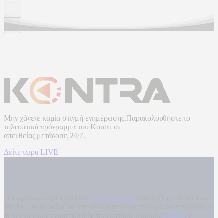
Μην χάνετε καμία στιγμή ενημέρωσης.Παρακολουθήστε το
τηλεοπτικό πρόγραμμα του
Kontra
σε
απευθείας μετάδοση
24/7.
Δείτε τώρα LIVE
Η ενημερωτική ιστοσελίδα
kontranews.gr
είναι μέλος του Kontra
Media Group ανάμεσα στα υπόλοιπα μέσα του ομίλου που είναι: ο
περιφερειακός ενημερωτικός τηλεοπτικός σταθμός
Kontra
, η