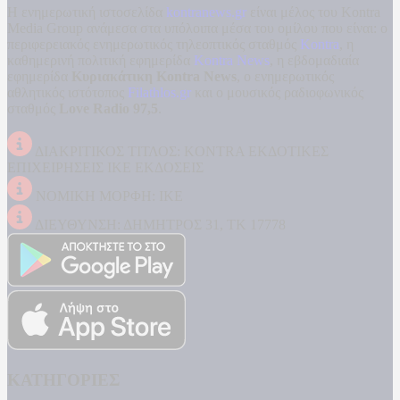
Η ενημερωτική ιστοσελίδα
kontranews.gr
είναι μέλος του Kontra
Media Group ανάμεσα στα υπόλοιπα μέσα του ομίλου που είναι: ο
περιφερειακός ενημερωτικός τηλεοπτικός σταθμός
Kontra
, η
καθημερινή πολιτική εφημερίδα
Kontra News
, η εβδομαδιαία
εφημερίδα
Κυριακάτικη Kontra News
, ο ενημερωτικός
αθλητικός ιστότοπος
Filathlos.gr
και ο μουσικός ραδιοφωνικός
σταθμός
Love Radio 97,5
.
ΔΙΑΚΡΙΤΙΚΟΣ ΤΙΤΛΟΣ: KONTRA ΕΚΔΟΤΙΚΕΣ
ΕΠΙΧΕΙΡΗΣΕΙΣ ΙΚΕ ΕΚΔΟΣΕΙΣ
ΝΟΜΙΚΗ ΜΟΡΦΗ: ΙΚΕ
ΔΙΕΥΘΥΝΣΗ: ΔΗΜΗΤΡΟΣ 31, ΤΚ 17778
ΚΑΤΗΓΟΡΙΕΣ