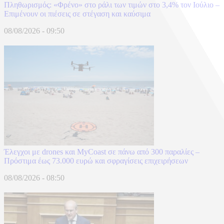
Πληθωρισμός: «Φρένο» στο ράλι των τιμών στο 3,4% τον Ιούλιο –
Επιμένουν οι πιέσεις σε στέγαση και καύσιμα
08/08/2026 - 09:50
Έλεγχοι με drones και MyCoast σε πάνω από 300 παραλίες –
Πρόστιμα έως 73.000 ευρώ και σφραγίσεις επιχειρήσεων
08/08/2026 - 08:50