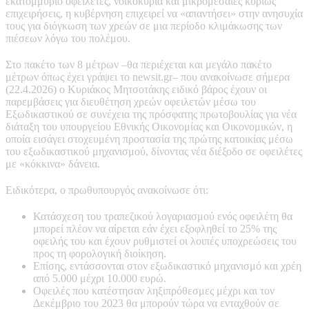
εκατομμύριο οφειλέτες, νοικοκυριά και μικρομεσαίες κυρίως
επιχειρήσεις, η κυβέρνηση επιχειρεί να «απαντήσει» στην ανησυχία
τους για διόγκωση των χρεών σε μια περίοδο κλιμάκωσης των
πιέσεων λόγω του πολέμου.
Στο πακέτο των 8 μέτρων –θα περιέχεται και μεγάλο πακέτο
μέτρων όπως έχει γράψει το newsit.gr– που ανακοίνωσε σήμερα
(22.4.2026) ο Κυριάκος Μητσοτάκης ειδικό βάρος έχουν οι
παρεμβάσεις για διευθέτηση χρεών οφειλετών μέσω του
Εξωδικαστικού σε συνέχεια της πρόσφατης πρωτοβουλίας για νέα
διάταξη του υπουργείου Εθνικής Οικονομίας και Οικονομικών, η
οποία εισάγει στοχευμένη προστασία της πρώτης κατοικίας μέσω
του εξωδικαστικού μηχανισμού, δίνοντας νέα διέξοδο σε οφειλέτες
με «κόκκινα» δάνεια.
Ειδικότερα, ο πρωθυπουργός ανακοίνωσε ότι:
Κατάσχεση του τραπεζικού λογαριασμού ενός οφειλέτη θα
μπορεί πλέον να αίρεται εάν έχει εξοφληθεί το 25% της
οφειλής του και έχουν ρυθμιστεί οι λοιπές υποχρεώσεις του
προς τη φορολογική διοίκηση.
Επίσης, εντάσσονται στον εξωδικαστικό μηχανισμό και χρέη
από 5.000 μέχρι 10.000 ευρώ.
Οφειλές που κατέστησαν ληξιπρόθεσμες μέχρι και τον
Δεκέμβριο του 2023 θα μπορούν τώρα να ενταχθούν σε