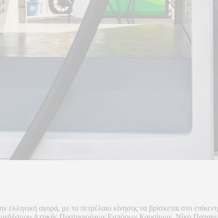
 ελληνική αγορά, με το πετρέλαιο κίνησης να βρίσκεται στο επίκεντ
ου Συνδέσμου Αττικής Πρατηριούχων Εμπόρων Καυσίμων, Νίκο Παπαγε