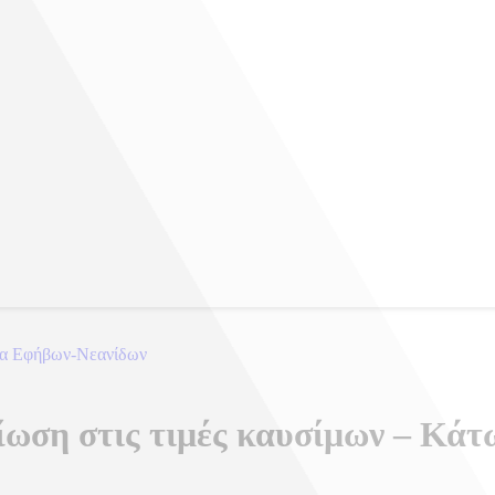
μα Εφήβων-Νεανίδων
ωση στις τιμές καυσίμων – Κάτω