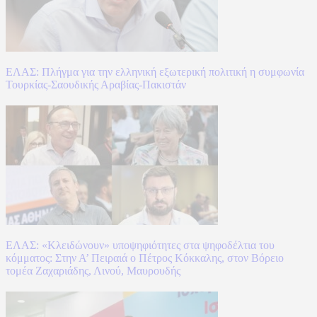
ΕΛΑΣ: Πλήγμα για την ελληνική εξωτερική πολιτική η συμφωνία
Τουρκίας-Σαουδικής Αραβίας-Πακιστάν
ΕΛΑΣ: «Κλειδώνουν» υποψηφιότητες στα ψηφοδέλτια του
κόμματος: Στην Α’ Πειραιά ο Πέτρος Κόκκαλης, στον Βόρειο
τομέα Ζαχαριάδης, Λινού, Μαυρουδής