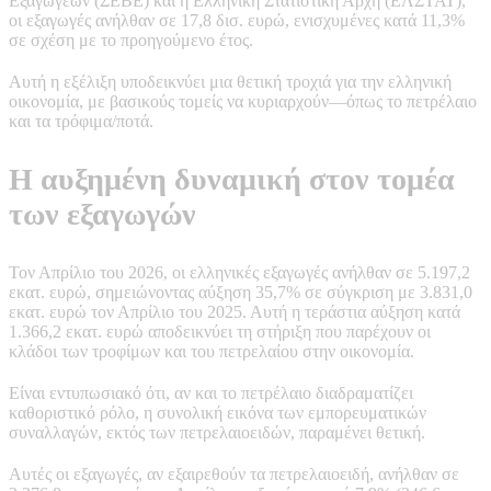
Εξαγωγέων (ΣΕΒΕ) και η Ελληνική Στατιστική Αρχή (ΕΛΣΤΑΤ),
οι εξαγωγές ανήλθαν σε 17,8 δισ. ευρώ, ενισχυμένες κατά 11,3%
σε σχέση με το προηγούμενο έτος.
Αυτή η εξέλιξη υποδεικνύει μια θετική τροχιά για την ελληνική
οικονομία, με βασικούς τομείς να κυριαρχούν—όπως το πετρέλαιο
και τα τρόφιμα/ποτά.
Η αυξημένη δυναμική στον τομέα
των εξαγωγών
Τον Απρίλιο του 2026, οι ελληνικές εξαγωγές ανήλθαν σε 5.197,2
εκατ. ευρώ, σημειώνοντας αύξηση 35,7% σε σύγκριση με 3.831,0
εκατ. ευρώ τον Απρίλιο του 2025. Αυτή η τεράστια αύξηση κατά
1.366,2 εκατ. ευρώ αποδεικνύει τη στήριξη που παρέχουν οι
κλάδοι των τροφίμων και του πετρελαίου στην οικονομία.
Είναι εντυπωσιακό ότι, αν και το πετρέλαιο διαδραματίζει
καθοριστικό ρόλο, η συνολική εικόνα των εμπορευματικών
συναλλαγών, εκτός των πετρελαιοειδών, παραμένει θετική.
Αυτές οι εξαγωγές, αν εξαιρεθούν τα πετρελαιοειδή, ανήλθαν σε