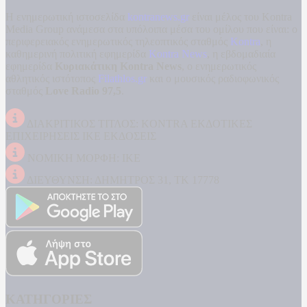
Η ενημερωτική ιστοσελίδα
kontranews.gr
είναι μέλος του Kontra
Media Group ανάμεσα στα υπόλοιπα μέσα του ομίλου που είναι: ο
περιφερειακός ενημερωτικός τηλεοπτικός σταθμός
Kontra
, η
καθημερινή πολιτική εφημερίδα
Kontra News
, η εβδομαδιαία
εφημερίδα
Κυριακάτικη Kontra News
, ο ενημερωτικός
αθλητικός ιστότοπος
Filathlos.gr
και ο μουσικός ραδιοφωνικός
σταθμός
Love Radio 97,5
.
ΔΙΑΚΡΙΤΙΚΟΣ ΤΙΤΛΟΣ: KONTRA ΕΚΔΟΤΙΚΕΣ
ΕΠΙΧΕΙΡΗΣΕΙΣ ΙΚΕ ΕΚΔΟΣΕΙΣ
ΝΟΜΙΚΗ ΜΟΡΦΗ: ΙΚΕ
ΔΙΕΥΘΥΝΣΗ: ΔΗΜΗΤΡΟΣ 31, ΤΚ 17778
ΚΑΤΗΓΟΡΙΕΣ