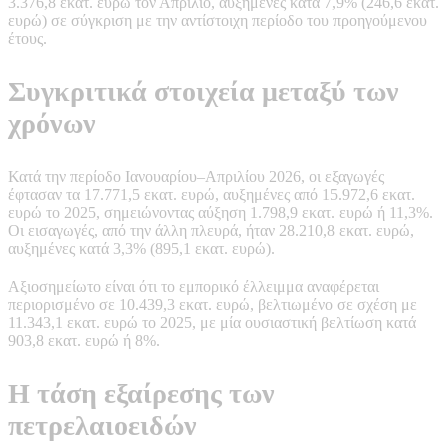
3.376,8 εκατ. ευρώ τον Απρίλιο, αυξημένες κατά 7,9% (246,6 εκατ.
ευρώ) σε σύγκριση με την αντίστοιχη περίοδο του προηγούμενου
έτους.
Συγκριτικά στοιχεία μεταξύ των
χρόνων
Κατά την περίοδο Ιανουαρίου–Απριλίου 2026, οι εξαγωγές
έφτασαν τα 17.771,5 εκατ. ευρώ, αυξημένες από 15.972,6 εκατ.
ευρώ το 2025, σημειώνοντας αύξηση 1.798,9 εκατ. ευρώ ή 11,3%.
Οι εισαγωγές, από την άλλη πλευρά, ήταν 28.210,8 εκατ. ευρώ,
αυξημένες κατά 3,3% (895,1 εκατ. ευρώ).
Αξιοσημείωτο είναι ότι το εμπορικό έλλειμμα αναφέρεται
περιορισμένο σε 10.439,3 εκατ. ευρώ, βελτιωμένο σε σχέση με
11.343,1 εκατ. ευρώ το 2025, με μία ουσιαστική βελτίωση κατά
903,8 εκατ. ευρώ ή 8%.
Η τάση εξαίρεσης των
πετρελαιοειδών