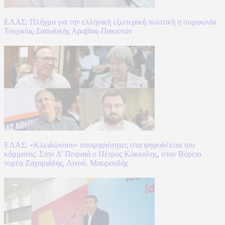
ΕΛΑΣ: Πλήγμα για την ελληνική εξωτερική πολιτική η συμφωνία
Τουρκίας-Σαουδικής Αραβίας-Πακιστάν
ΕΛΑΣ: «Κλειδώνουν» υποψηφιότητες στα ψηφοδέλτια του
κόμματος: Στην Α’ Πειραιά ο Πέτρος Κόκκαλης, στον Βόρειο
τομέα Ζαχαριάδης, Λινού, Μαυρουδής