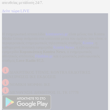
απευθείας μετάδοση
24/7.
Δείτε τώρα LIVE
Η ενημερωτική ιστοσελίδα
kontranews.gr
είναι μέλος του Kontra
Media Group ανάμεσα στα υπόλοιπα μέσα του ομίλου που είναι: ο
περιφερειακός ενημερωτικός τηλεοπτικός σταθμός
Kontra
, η
καθημερινή πολιτική εφημερίδα
Kontra News
, η εβδομαδιαία
εφημερίδα
Κυριακάτικη Kontra News
, ο ενημερωτικός
αθλητικός ιστότοπος
Filathlos.gr
και ο μουσικός ραδιοφωνικός
σταθμός
Love Radio 97,5
.
ΔΙΑΚΡΙΤΙΚΟΣ ΤΙΤΛΟΣ: KONTRA ΕΚΔΟΤΙΚΕΣ
ΕΠΙΧΕΙΡΗΣΕΙΣ ΙΚΕ ΕΚΔΟΣΕΙΣ
ΝΟΜΙΚΗ ΜΟΡΦΗ: ΙΚΕ
ΔΙΕΥΘΥΝΣΗ: ΔΗΜΗΤΡΟΣ 31, ΤΚ 17778