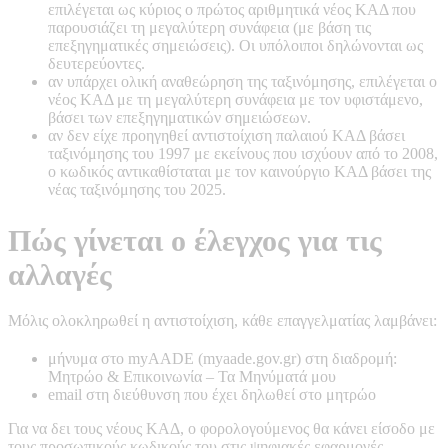
επιλέγεται ως κύριος ο πρώτος αριθμητικά νέος ΚΑΔ που
παρουσιάζει τη μεγαλύτερη συνάφεια (με βάση τις
επεξηγηματικές σημειώσεις). Οι υπόλοιποι δηλώνονται ως
δευτερεύοντες.
αν υπάρχει ολική αναθεώρηση της ταξινόμησης, επιλέγεται ο
νέος ΚΑΔ με τη μεγαλύτερη συνάφεια με τον υφιστάμενο,
βάσει των επεξηγηματικών σημειώσεων.
αν δεν είχε προηγηθεί αντιστοίχιση παλαιού ΚΑΔ βάσει
ταξινόμησης του 1997 με εκείνους που ισχύουν από το 2008,
ο κωδικός αντικαθίσταται με τον καινούργιο ΚΑΔ βάσει της
νέας ταξινόμησης του 2025.
Πώς γίνεται ο έλεγχος για τις
αλλαγές
Μόλις ολοκληρωθεί η αντιστοίχιση, κάθε επαγγελματίας λαμβάνει:
μήνυμα στο myAADE (myaade.gov.gr) στη διαδρομή:
Μητρώο & Επικοινωνία – Τα Μηνύματά μου
email στη διεύθυνση που έχει δηλωθεί στο μητρώο
Για να δει τους νέους ΚΑΔ, ο φορολογούμενος θα κάνει είσοδο με
τους προσωπικούς κωδικούς του στις ψηφιακές εφαρμογές