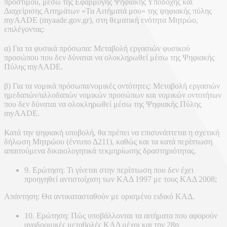
προστίμου, μέσω της Εφαρμογής Ψηφιακής Υποδοχής και
Διαχείρισης Αιτημάτων «Τα Αιτήματά μου» της ψηφιακής πύλης
myAADE (myaade.gov.gr), στη θεματική ενότητα Μητρώο,
επιλέγοντας:
α) Για τα φυσικά πρόσωπα: Μεταβολή εργασιών φυσικού
προσώπου που δεν δύναται να ολοκληρωθεί μέσω της Ψηφιακής
Πύλης myAADE.
β) Για τα νομικά πρόσωπα/νομικές οντότητες: Μεταβολή εργασιών
ημεδαπών/αλλοδαπών νομικών προσώπων και νομικών οντοτήτων
που δεν δύναται να ολοκληρωθεί μέσω της Ψηφιακής Πύλης
myAADE.
Κατά την ψηφιακή υποβολή, θα πρέπει να επισυνάπτεται η σχετική
δήλωση Μητρώου (έντυπο Δ211), καθώς και τα κατά περίπτωση
απαιτούμενα δικαιολογητικά τεκμηρίωσης δραστηριότητας.
9. Ερώτηση: Τι γίνεται στην περίπτωση που δεν έχει
προηγηθεί αντιστοίχιση των ΚΑΔ 1997 με τους ΚΑΔ 2008;
Απάντηση: Θα αντικατασταθούν με ορισμένο ειδικό ΚΑΔ.
10. Ερώτηση: Πώς υποβάλλονται τα αιτήματα που αφορούν
αναδρομικές μεταβολές ΚΑΔ μέχρι και την 28η