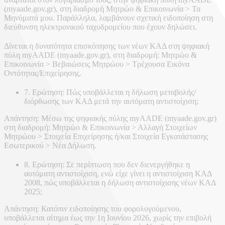
(myaade.gov.gr), στη διαδρομή Μητρώο & Επικοινωνία > Τα
Μηνύματά μου. Παράλληλα, λαμβάνουν σχετική ειδοποίηση στη
διεύθυνση ηλεκτρονικού ταχυδρομείου που έχουν δηλώσει.
Δίνεται η δυνατότητα επισκόπησης των νέων ΚΑΔ στη ψηφιακή
πύλη myAADE (myaade.gov.gr), στη διαδρομή: Μητρώο &
Επικοινωνία > Βεβαιώσεις Μητρώου > Τρέχουσα Εικόνα
Οντότητας/Επιχείρησης.
7. Ερώτηση: Πώς υποβάλλεται η δήλωση μεταβολής/
διόρθωσης των ΚΑΔ μετά την αυτόματη αντιστοίχιση;
Απάντηση: Μέσω της ψηφιακής πύλης myAADE (myaade.gov.gr)
στη διαδρομή: Μητρώο & Επικοινωνία > Αλλαγή Στοιχείων
Μητρώου > Στοιχεία Επιχείρησης ή/και Στοιχεία Εγκατάστασης
Εσωτερικού > Νέα Δήλωση.
8. Ερώτηση: Σε περίπτωση που δεν διενεργήθηκε η
αυτόματη αντιστοίχιση, ενώ είχε γίνει η αντιστοίχιση ΚΑΔ
2008, πώς υποβάλλεται η δήλωση αντιστοίχισης νέων ΚΑΔ
2025;
Απάντηση: Κατόπιν ειδοποίησης του φορολογούμενου,
υποβάλλεται αίτημα έως την 1η Ιουνίου 2026, χωρίς την επιβολή