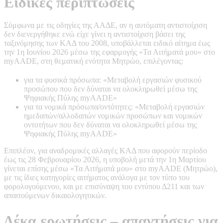
Ειδικές περιπτώσεις
Σύμφωνα με τις οδηγίες της ΑΑΔΕ, αν η αυτόματη αντιστοίχιση
δεν διενεργήθηκε ενώ είχε γίνει η αντιστοίχιση βάσει της
ταξινόμησης των ΚΑΔ του 2008, υποβάλλεται ειδικό αίτημα έως
την 1η Ιουνίου 2026 μέσω της εφαρμογής «Τα Αιτήματά μου» στο
myAADE, στη θεματική ενότητα Μητρώο, επιλέγοντας:
για τα φυσικά πρόσωπα: «Μεταβολή εργασιών φυσικού
προσώπου που δεν δύναται να ολοκληρωθεί μέσω της
Ψηφιακής Πύλης myAADE»
για τα νομικά πρόσωπα/οντότητες: «Μεταβολή εργασιών
ημεδαπών/αλλοδαπών νομικών προσώπων και νομικών
οντοτήτων που δεν δύναται να ολοκληρωθεί μέσω της
Ψηφιακής Πύλης myAADE»
Επιπλέον, για αναδρομικές αλλαγές ΚΑΔ που αφορούν περίοδο
έως τις 28 Φεβρουαρίου 2026, η υποβολή μετά την 1η Μαρτίου
γίνεται επίσης μέσω «Τα Αιτήματά μου» στο myAADE (Μητρώο),
με τις ίδιες κατηγορίες αιτήματος ανάλογα με τον τύπο του
φορολογούμενου, και με επισύναψη του εντύπου Δ211 και των
απαιτούμενων δικαιολογητικών.
Δέκα ερωτήσεις – απαντήσεις για