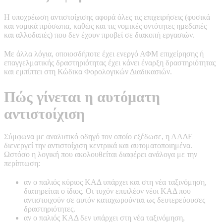
Η υποχρέωση αντιστοίχισης αφορά όλες τις επιχειρήσεις (φυσικά
και νομικά πρόσωπα, καθώς και τις νομικές οντότητες ημεδαπές
και αλλοδαπές) που δεν έχουν προβεί σε διακοπή εργασιών.
Με άλλα λόγια, οποιοσδήποτε έχει ενεργό ΑΦΜ επιχείρησης ή
επαγγελματικής δραστηριότητας έχει κάνει έναρξη δραστηριότητας
και εμπίπτει στη Κώδικα Φορολογικών Διαδικασιών.
Πώς γίνεται η αυτόματη
αντιστοίχιση
Σύμφωνα με αναλυτικό οδηγό τον οποίο εξέδωσε, η ΑΑΔΕ
διενεργεί την αντιστοίχιση κεντρικά και αυτοματοποιημένα.
Ωστόσο η λογική που ακολουθείται διαφέρει ανάλογα με την
περίπτωση:
αν ο παλιός κύριος ΚΑΔ υπάρχει και στη νέα ταξινόμηση,
διατηρείται ο ίδιος. Οι τυχόν επιπλέον νέοι ΚΑΔ που
αντιστοιχούν σε αυτόν καταχωρούνται ως δευτερεύουσες
δραστηριότητες.
αν ο παλιός ΚΑΔ δεν υπάρχει στη νέα ταξινόμηση,