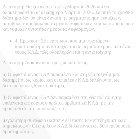
Απάντηση: Θα ξεκινήσει την 1η Μαρτίου 2026 και θα
ολοκληρωθεί το α’ δεκαήμερο Μαρτίου 2026. Σε αυτό το χρονικό
διάστημα δεν θα είναι δυνατή η πραγματοποίηση ενάρξεων,
μεταβολών και διακοπών εργασιών φυσικών, νομικών προσώπων
και νομικών οντοτήτων μέσω των εφαρμογών.
4. Ερώτηση: Σε περίπτωση που μια υφιστάμενη
δραστηριότητα αντιστοιχίζεται σε περισσότερους από έναν
νέους ΚΑΔ, πώς ολοκληρώνεται η αντιστοίχιση;
Απάντηση: Διακρίνονται τρεις περιπτώσεις:
α) Ο υφιστάμενος ΚΑΔ παραμένει και στη νέα ταξινόμηση:
διατηρείται ως κύριος και οι επιπλέον ΚΑΔ δηλώνονται ως
δευτερεύουσες δραστηριότητες.
β) Ο υφιστάμενος ΚΑΔ δεν παραμένει στη νέα ταξινόμηση:
επιλέγεται ως κύριος ο πρώτος αριθμητικά ΚΑΔ, με την
προϋπόθεση ότι παρουσιάζει τη
μεγαλύτερη συνάφεια (κατόπιν εξέτασης των επεξηγηματικών
σημειώσεων). Οι επιπλέον ΚΑΔ δηλώνονται ως δευτερεύουσες
δραστηριότητες.