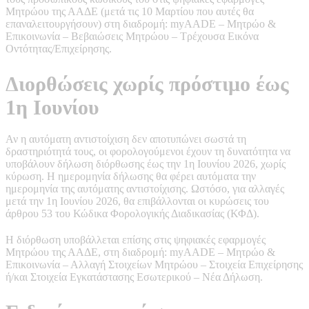
Μητρώου της ΑΑΔΕ (μετά τις 10 Μαρτίου που αυτές θα
επαναλειτουργήσουν) στη διαδρομή: myAADE – Μητρώο &
Επικοινωνία – Βεβαιώσεις Μητρώου – Τρέχουσα Εικόνα
Οντότητας/Επιχείρησης.
Διορθώσεις χωρίς πρόστιμο έως
1η Ιουνίου
Αν η αυτόματη αντιστοίχιση δεν αποτυπώνει σωστά τη
δραστηριότητά τους, οι φορολογούμενοι έχουν τη δυνατότητα να
υποβάλουν δήλωση διόρθωσης έως την 1η Ιουνίου 2026, χωρίς
κύρωση. Η ημερομηνία δήλωσης θα φέρει αυτόματα την
ημερομηνία της αυτόματης αντιστοίχισης. Ωστόσο, για αλλαγές
μετά την 1η Ιουνίου 2026, θα επιβάλλονται οι κυρώσεις του
άρθρου 53 του Κώδικα Φορολογικής Διαδικασίας (ΚΦΔ).
Η διόρθωση υποβάλλεται επίσης στις ψηφιακές εφαρμογές
Μητρώου της ΑΑΔΕ, στη διαδρομή: myAADE – Μητρώο &
Επικοινωνία – Αλλαγή Στοιχείων Μητρώου – Στοιχεία Επιχείρησης
ή/και Στοιχεία Εγκατάστασης Εσωτερικού – Νέα Δήλωση.