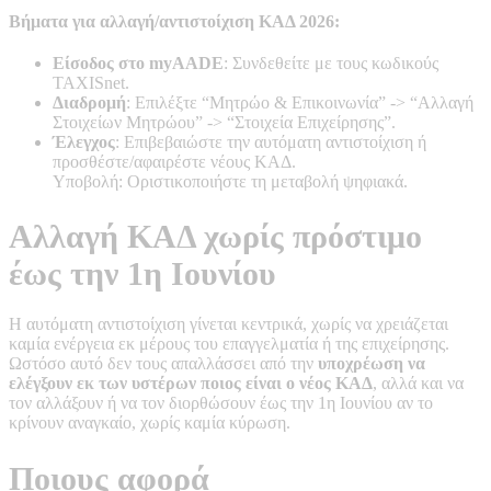
Βήματα για αλλαγή/αντιστοίχιση ΚΑΔ 2026:
Είσοδος στο myAADE
: Συνδεθείτε με τους κωδικούς
TAXISnet.
Διαδρομή
: Επιλέξτε “Μητρώο & Επικοινωνία” -> “Αλλαγή
Στοιχείων Μητρώου” -> “Στοιχεία Επιχείρησης”.
Έλεγχος
: Επιβεβαιώστε την αυτόματη αντιστοίχιση ή
προσθέστε/αφαιρέστε νέους ΚΑΔ.
Υποβολή: Οριστικοποιήστε τη μεταβολή ψηφιακά.
Αλλαγή ΚΑΔ χωρίς πρόστιμο
έως την 1η Ιουνίου
Η αυτόματη αντιστοίχιση γίνεται κεντρικά, χωρίς να χρειάζεται
καμία ενέργεια εκ μέρους του επαγγελματία ή της επιχείρησης.
Ωστόσο αυτό δεν τους απαλλάσσει από την
υποχρέωση να
ελέγξουν εκ των υστέρων ποιος είναι ο νέος ΚΑΔ
, αλλά και να
τον αλλάξουν ή να τον διορθώσουν έως την 1η Ιουνίου αν το
κρίνουν αναγκαίο, χωρίς καμία κύρωση.
Ποιους αφορά