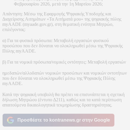
Φεβρουαρίου 2026, μετά την 1η Μαρτίου 2026;
Απάντηση: Μέσω της Εφαρμογής Ψηφιακής Υποδοχής και
Διαχείρισης Αιτημάτων «Τα Αιτήματά μου» της ψηφιακής πύλης
myAADE (myaade.gov.gr), στη θεματική ενότητα Μητρώο,
επιλέγοντας:
α) Για τα φυσικά πρόσωπα: Μεταβολή εργασιών φυσικού
προσώπου που δεν δύναται να ολοκληρωθεί μέσω της Ψηφιακής
Πύλης myAADE.
β) Για τα νομικά πρόσωπα/νομικές οντότητες: Μεταβολή εργασιών
ημεδαπών/αλλοδαπών νομικών προσώπων και νομικών οντοτήτων
που δεν δύναται να ολοκληρωθεί μέσω της Ψηφιακής Πύλης
myAADE.
Κατά την ψηφιακή υποβολή θα πρέπει να επισυνάπτεται η σχετική
δήλωση Μητρώου (έντυπο Δ211), καθώς και τα κατά περίπτωση
απαιτούμενα δικαιολογητικά τεκμηρίωσης δραστηριότητας.
Προσθέστε το kontranews.gr στην Google