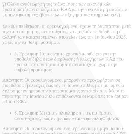
γ) Ολική αναθεώρηση της ταξινόμησης των οικονομικών
δραστηριοτήτων: επιλέγεται ο ΚΑΔ με την μεγαλύτερη συνάφεια
με τον υφιστάμενο (βάσει των επεξηγηματικών σημειώσεων).
Σε κάθε περίπτωση, οι φορολογούμενοι έχουν τη δυνατότητα, μετά
την επισκόπηση της αντιστοίχισης, να προβούν σε διόρθωση ή
αλλαγή των καταχωρημένων στοιχείων έως την 1η Ιουνίου 2026,
χωρίς την επιβολή προστίμου.
5. Ερώτηση: Ποιο είναι το χρονικό περιθώριο για την
υποβολή δηλώσεων διόρθωσης ή αλλαγής των ΚΑΔ που
προέκυψαν από την αυτόματη αντιστοίχιση, χωρίς την
επιβολή προστίμου;
Απάντηση: Οι φορολογούμενοι μπορούν να προχωρήσουν σε
διορθώσεις ή αλλαγές έως την 1η Ιουνίου 2026, με ημερομηνία
δήλωσης την ημερομηνία της αυτόματης αντιστοίχισης. Μετά το
πέρας της 1ης Ιουνίου 2026 επιβάλλονται οι κυρώσεις του άρθρου
53 του ΚΦΔ.
6. Ερώτηση: Μετά την ολοκλήρωση της αυτόματης
αντιστοίχισης, πώς ενημερώνονται οι φορολογούμενοι;
Απάντηση: Οι φορολογούμενοι ενημερώνονται με μήνυμα που
αναρτάται στον λογαριασμό τους, στην ψηφιακή πύλη myAADE