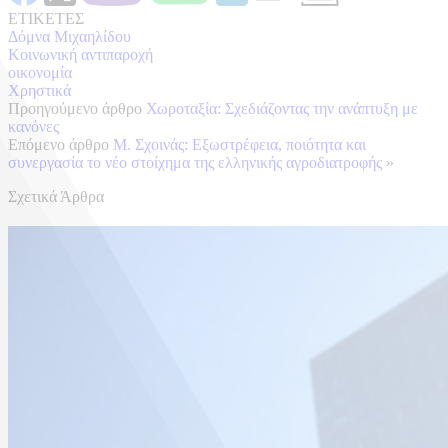
ΕΤΙΚΕΤΕΣ
Δόμνα Μιχαηλίδου
Κοινωνική αντιπαροχή
οικονομία
Χρηστικά
Προηγούμενο άρθρο
Χωροταξία: Σχεδιάζοντας την ανάπτυξη με
κανόνες
Επόμενο άρθρο
Μ. Σχοινάς: Εξωστρέφεια, ποιότητα και
συνεργασία το νέο στοίχημα της ελληνικής αγροδιατροφής
»
Σχετικά Άρθρα