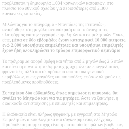
προβλέπεται η δημιουργία 1.034 κοινωνικών κατοικιών, στο
πλαίσιο του εθνικού σχεδίου για περισσότερες από 2.300
κοινωνικές κατοικίες.
Μιλώντας για το πτόγραμμα «Νταντάδες της Γειτονιάς»,
αναφέρθηκε στη μεγάλη ανταπόκριση από το άνοιγμα της
πλατφόρμας για την εγγραφή επιμελητών και επιμελητριών. Όπως
είπε,
μέσα σε δύο εβδομάδες έχουν καταγραφεί 10.000 αιτήσεις,
ενώ 2.000 υποψήφιες επιμελήτριες και υποψήφιοι επιμελητές
έχουν ήδη ολοκληρώσει το τρίωρο επιμορφωτικό σεμινάριο
.
Το πρόγραμμα αφορά βρέφη και νήπια από 2 μηνών έως 2,5 ετών
και δίνει τη δυνατότητα συμμετοχής όχι μόνο σε επαγγελματίες
φροντιστές, αλλά και σε πρόσωπα από το οικογενειακό
περιβάλλον, όπως γιαγιάδες και παππούδες, εφόσον πληρούν τις
προβλεπόμενες προϋποθέσεις.
Σε περίπου δύο εβδομάδες, όπως σημείωσε η υπουργός, θα
ανοίξει το Μητρώο και για τις μητέρες
, ώστε να ξεκινήσει η
διαδικασία αντιστοίχισης με επιμελητές και επιμελήτριες.
Η διαδικασία είναι πλήρως ψηφιακή, με εγγραφή στο Μητρώο
Επιμελητών, δικαιολογητικά και συγκεκριμένους ελέγχους.
Προϋπόθεση συμμετοχής είναι η πιστοποίηση πρώτων βοηθειών,