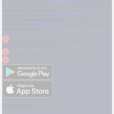
Η ενημερωτική ιστοσελίδα
kontranews.gr
είναι μέλος του Kontra
Media Group ανάμεσα στα υπόλοιπα μέσα του ομίλου που είναι: ο
περιφερειακός ενημερωτικός τηλεοπτικός σταθμός
Kontra
, η
καθημερινή πολιτική εφημερίδα
Kontra News
, η εβδομαδιαία
εφημερίδα
Κυριακάτικη Kontra News
, ο ενημερωτικός
αθλητικός ιστότοπος
Filathlos.gr
και ο μουσικός ραδιοφωνικός
σταθμός
Love Radio 97,5
.
ΔΙΑΚΡΙΤΙΚΟΣ ΤΙΤΛΟΣ: KONTRA ΕΚΔΟΤΙΚΕΣ
ΕΠΙΧΕΙΡΗΣΕΙΣ ΙΚΕ ΕΚΔΟΣΕΙΣ
ΝΟΜΙΚΗ ΜΟΡΦΗ: ΙΚΕ
ΔΙΕΥΘΥΝΣΗ: ΔΗΜΗΤΡΟΣ 31, ΤΚ 17778
ΚΑΤΗΓΟΡΙΕΣ