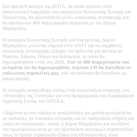
Στα πρώτα 8 ακίνητα της ΔΥΠΑ, τα οποία περνούν στην
αποκλειστική διαχείριση του υπουργείου Κοινωνικής Συνοχής και
Οικογένειας, θα αξιοποιηθούν μέσω κοινωνικής αντιπαροχής και
θα αποδώσουν 400 διαμερίσματα σύμφωνα με την Δόμνα
Μιχαηλίδου.
Η υπουργός Κοινωνικής Συνοχής και Οικογένειας, Δόμνα
Μιχαηλίδου, μιλώντας σήμερα στον ΑΝΤ1 για τις συμβάσεις
κοινωνικής αντιπαροχής εξήγησε ότι πρόκειται για ακίνητα σε
Παιανία, Λάρισα, Πύργο και Καλαμάτα, τα οποία θα
δημοπρατηθούν εντός του 2026.
Από τα 400 διαμερίσματα που
εκτιμάται ότι θα δημιουργηθούν, περίπου 130 θα διατεθούν σε
ευάλωτους συμπολίτες μας
, ενώ τα υπόλοιπα θα διατεθούν με
όρους αγοράς.
Η υπουργός αναφέρθηκε επίσης στην κοινωνική αντιπαροχή, στις
«Νταντάδες της Γειτονιάς» και στα προγράμματα του Λογαριασμού
Αγροτικής Εστίας του ΟΠΕΚΑ.
«Δημόσια γη που παρέμενε αναξιοποίητη για χρόνια μετατρέπεται
σε κατοικίες, σε ευκαιρίες στέγασης και σε πραγματική στήριξη για
ευάλωτα νοικοκυριά», τόνισε η Δόμνα Μιχαηλίδου και συνέδεσε
την πρωτοβουλία αυτή με την αξιοποίηση ανενεργών στρατοπέδων,
όπως το πρώην στρατόπεδο Ζιάκα στη Θεσσαλονίκη, όπου