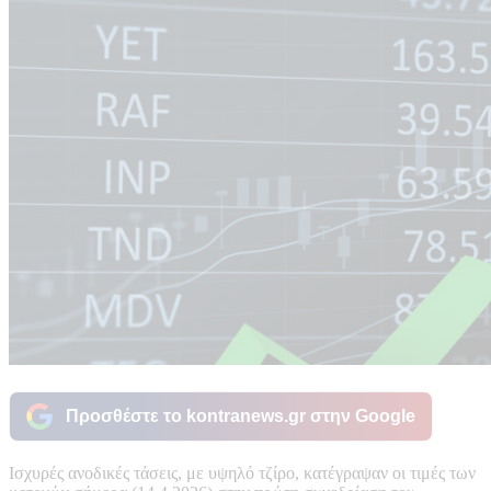
Προσθέστε το kontranews.gr στην Google
Ισχυρές ανοδικές τάσεις, με υψηλό τζίρο, κατέγραψαν οι τιμές των