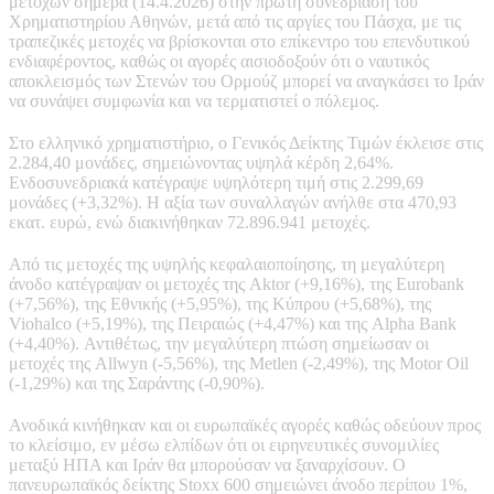
μετοχών σήμερα (14.4.2026) στην πρώτη συνεδρίαση του
Χρηματιστηρίου Αθηνών, μετά από τις αργίες του Πάσχα, με τις
τραπεζικές μετοχές να βρίσκονται στο επίκεντρο του επενδυτικού
ενδιαφέροντος, καθώς οι αγορές αισιοδοξούν ότι ο ναυτικός
αποκλεισμός των Στενών του Ορμούζ μπορεί να αναγκάσει το Ιράν
να συνάψει συμφωνία και να τερματιστεί ο πόλεμος.
Στο ελληνικό χρηματιστήριο, ο Γενικός Δείκτης Τιμών έκλεισε στις
2.284,40 μονάδες, σημειώνοντας υψηλά κέρδη 2,64%.
Ενδοσυνεδριακά κατέγραψε υψηλότερη τιμή στις 2.299,69
μονάδες (+3,32%). Η αξία των συναλλαγών ανήλθε στα 470,93
εκατ. ευρώ, ενώ διακινήθηκαν 72.896.941 μετοχές.
Από τις μετοχές της υψηλής κεφαλαιοποίησης, τη μεγαλύτερη
άνοδο κατέγραψαν οι μετοχές της Aktor (+9,16%), της Eurobank
(+7,56%), της Εθνικής (+5,95%), της Κύπρου (+5,68%), της
Viohalco (+5,19%), της Πειραιώς (+4,47%) και της Alpha Bank
(+4,40%). Αντιθέτως, την μεγαλύτερη πτώση σημείωσαν οι
μετοχές της Allwyn (-5,56%), της Metlen (-2,49%), της Motor Oil
(-1,29%) και της Σαράντης (-0,90%).
Ανοδικά κινήθηκαν και οι ευρωπαϊκές αγορές καθώς οδεύουν προς
το κλείσιμο, εν μέσω ελπίδων ότι οι ειρηνευτικές συνομιλίες
μεταξύ ΗΠΑ και Ιράν θα μπορούσαν να ξαναρχίσουν. Ο
πανευρωπαϊκός δείκτης Stoxx 600 σημειώνει άνοδο περίπου 1%,