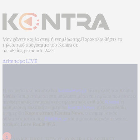
Μην χάνετε καμία στιγμή ενημέρωσης.Παρακολουθήστε το
τηλεοπτικό πρόγραμμα του
Kontra
σε
απευθείας μετάδοση
24/7.
Δείτε τώρα LIVE
Η ενημερωτική ιστοσελίδα
kontranews.gr
είναι μέλος του Kontra
Media Group ανάμεσα στα υπόλοιπα μέσα του ομίλου που είναι: ο
περιφερειακός ενημερωτικός τηλεοπτικός σταθμός
Kontra
, η
καθημερινή πολιτική εφημερίδα
Kontra News
, η εβδομαδιαία
εφημερίδα
Κυριακάτικη Kontra News
, ο ενημερωτικός
αθλητικός ιστότοπος
Filathlos.gr
και ο μουσικός ραδιοφωνικός
σταθμός
Love Radio 97,5
.
ΔΙΑΚΡΙΤΙΚΟΣ ΤΙΤΛΟΣ: KONTRA ΕΚΔΟΤΙΚΕΣ