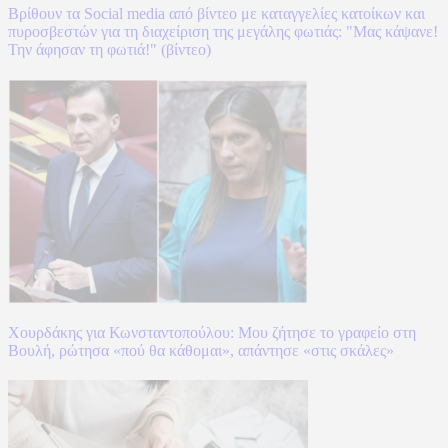
Βρίθουν τα Social media από βίντεο με καταγγελίες κατοίκων και
πυροσβεστών για τη διαχείριση της μεγάλης φωτιάς: "Μας κάψανε!
Την άφησαν τη φωτιά!" (βίντεο)
Χουρδάκης για Κωνσταντοπούλου: Μου ζήτησε το γραφείο στη
Βουλή, ρώτησα «πού θα κάθομαι», απάντησε «στις σκάλες»