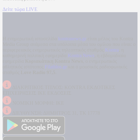
Δείτε τώρα LIVE
Η ενημερωτική ιστοσελίδα
kontranews.gr
είναι μέλος του Kontra
Media Group ανάμεσα στα υπόλοιπα μέσα του ομίλου που είναι: ο
περιφερειακός ενημερωτικός τηλεοπτικός σταθμός
Kontra
, η
καθημερινή πολιτική εφημερίδα
Kontra News
, η εβδομαδιαία
εφημερίδα
Κυριακάτικη Kontra News
, ο ενημερωτικός
αθλητικός ιστότοπος
Filathlos.gr
και ο μουσικός ραδιοφωνικός
σταθμός
Love Radio 97,5
.
ΔΙΑΚΡΙΤΙΚΟΣ ΤΙΤΛΟΣ: KONTRA ΕΚΔΟΤΙΚΕΣ
ΕΠΙΧΕΙΡΗΣΕΙΣ ΙΚΕ ΕΚΔΟΣΕΙΣ
ΝΟΜΙΚΗ ΜΟΡΦΗ: ΙΚΕ
ΔΙΕΥΘΥΝΣΗ: ΔΗΜΗΤΡΟΣ 31, ΤΚ 17778