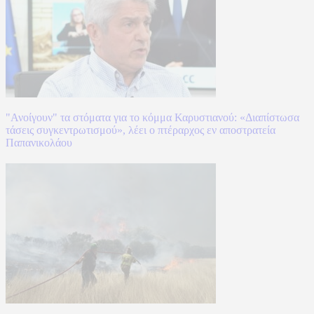
"Ανοίγουν" τα στόματα για το κόμμα Καρυστιανού: «Διαπίστωσα
τάσεις συγκεντρωτισμού», λέει ο πτέραρχος εν αποστρατεία
Παπανικολάου