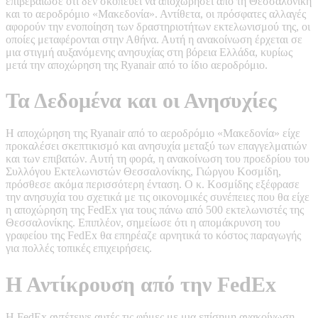
επιβεβαίωσε ότι δεν σκοπεύει να αποχωρήσει από τη Θεσσαλονίκη
και το αεροδρόμιο «Μακεδονία». Αντίθετα, οι πρόσφατες αλλαγές
αφορούν την ενοποίηση των δραστηριοτήτων εκτελωνισμού της, οι
οποίες μεταφέρονται στην Αθήνα. Αυτή η ανακοίνωση έρχεται σε
μια στιγμή αυξανόμενης ανησυχίας στη βόρεια Ελλάδα, κυρίως
μετά την αποχώρηση της Ryanair από το ίδιο αεροδρόμιο.
Τα Δεδομένα και οι Ανησυχίες
Η αποχώρηση της Ryanair από το αεροδρόμιο «Μακεδονία» είχε
προκαλέσει σκεπτικισμό και ανησυχία μεταξύ των επαγγελματιών
και των επιβατών. Αυτή τη φορά, η ανακοίνωση του προεδρίου του
Συλλόγου Εκτελωνιστών Θεσσαλονίκης, Γιώργου Κοσμίδη,
πρόσθεσε ακόμα περισσότερη ένταση. Ο κ. Κοσμίδης εξέφρασε
την ανησυχία του σχετικά με τις οικονομικές συνέπειες που θα είχε
η αποχώρηση της FedEx για τους πάνω από 500 εκτελωνιστές της
Θεσσαλονίκης. Επιπλέον, σημείωσε ότι η απομάκρυνση του
γραφείου της FedEx θα επηρέαζε αρνητικά το κόστος παραγωγής
για πολλές τοπικές επιχειρήσεις.
Η Αντίκρουση από την FedEx
Η FedEx αντέτεινε αυτές τις φήμες με μια επίσημη ανακοίνωση,