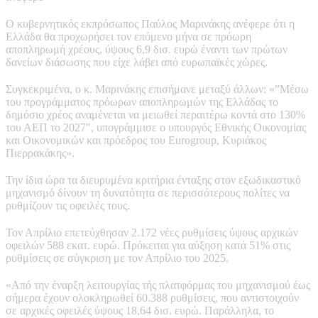
Ο κυβερνητικός εκπρόσωπος Παύλος Μαρινάκης ανέφερε ότι η
Ελλάδα θα προχωρήσει τον επόμενο μήνα σε πρόωρη
αποπληρωμή χρέους, ύψους 6,9 δισ. ευρώ έναντι των πρώτων
δανείων διάσωσης που είχε λάβει από ευρωπαϊκές χώρες.
Συγκεκριμένα, ο κ. Μαρινάκης επισήμανε μεταξύ άλλων: «”Μέσω
του προγράμματος πρόωρων αποπληρωμών της Ελλάδας το
δημόσιο χρέος αναμένεται να μειωθεί περαιτέρω κοντά στο 130%
του ΑΕΠ το 2027″, υπογράμμισε ο υπουργός Εθνικής Οικονομίας
και Οικονομικών και πρόεδρος του Eurogroup, Κυριάκος
Πιερρακάκης».
Την ίδια ώρα τα διευρυμένα κριτήρια ένταξης στον εξωδικαστικό
μηχανισμό δίνουν τη δυνατότητα σε περισσότερους πολίτες να
ρυθμίζουν τις οφειλές τους.
Τον Απρίλιο επετεύχθησαν 2.172 νέες ρυθμίσεις ύψους αρχικών
οφειλών 588 εκατ. ευρώ. Πρόκειται για αύξηση κατά 51% στις
ρυθμίσεις σε σύγκριση με τον Απρίλιο του 2025.
«Από την έναρξη λειτουργίας τής πλατφόρμας του μηχανισμού έως
σήμερα έχουν ολοκληρωθεί 60.388 ρυθμίσεις, που αντιστοιχούν
σε αρχικές οφειλές ύψους 18,64 δισ. ευρώ. Παράλληλα, το