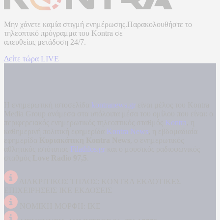
Μην χάνετε καμία στιγμή ενημέρωσης.Παρακολουθήστε το
τηλεοπτικό πρόγραμμα του
Kontra
σε
απευθείας μετάδοση
24/7.
Δείτε τώρα LIVE
Η ενημερωτική ιστοσελίδα
kontranews.gr
είναι μέλος του Kontra
Media Group ανάμεσα στα υπόλοιπα μέσα του ομίλου που είναι: ο
περιφερειακός ενημερωτικός τηλεοπτικός σταθμός
Kontra
, η
καθημερινή πολιτική εφημερίδα
Kontra News
, η εβδομαδιαία
εφημερίδα
Κυριακάτικη Kontra News
, ο ενημερωτικός
αθλητικός ιστότοπος
Filathlos.gr
και ο μουσικός ραδιοφωνικός
σταθμός
Love Radio 97,5
.
ΔΙΑΚΡΙΤΙΚΟΣ ΤΙΤΛΟΣ: KONTRA ΕΚΔΟΤΙΚΕΣ
ΕΠΙΧΕΙΡΗΣΕΙΣ ΙΚΕ ΕΚΔΟΣΕΙΣ
ΝΟΜΙΚΗ ΜΟΡΦΗ: ΙΚΕ