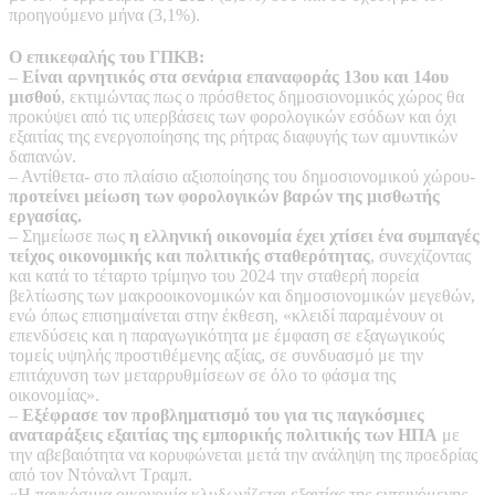
προηγούμενο μήνα (3,1%).
Ο επικεφαλής του ΓΠΚΒ:
–
Είναι αρνητικός στα σενάρια επαναφοράς 13ου και 14ου
μισθού
, εκτιμώντας πως ο πρόσθετος δημοσιονομικός χώρος θα
προκύψει από τις υπερβάσεις των φορολογικών εσόδων και όχι
εξαιτίας της ενεργοποίησης της ρήτρας διαφυγής των αμυντικών
δαπανών.
– Αντίθετα- στο πλαίσιο αξιοποίησης του δημοσιονομικού χώρου-
προτείνει μείωση των φορολογικών βαρών της μισθωτής
εργασίας.
– Σημείωσε πως
η ελληνική οικονομία έχει χτίσει ένα συμπαγές
τείχος οικονομικής και πολιτικής σταθερότητας
, συνεχίζοντας
και κατά το τέταρτο τρίμηνο του 2024 την σταθερή πορεία
βελτίωσης των μακροοικονομικών και δημοσιονομικών μεγεθών,
ενώ όπως επισημαίνεται στην έκθεση, «κλειδί παραμένουν οι
επενδύσεις και η παραγωγικότητα με έμφαση σε εξαγωγικούς
τομείς υψηλής προστιθέμενης αξίας, σε συνδυασμό με την
επιτάχυνση των μεταρρυθμίσεων σε όλο το φάσμα της
οικονομίας».
–
Εξέφρασε τον προβληματισμό του για τις παγκόσμιες
αναταράξεις εξαιτίας της εμπορικής πολιτικής των ΗΠΑ
με
την αβεβαιότητα να κορυφώνεται μετά την ανάληψη της προεδρίας
από τον Ντόναλντ Τραμπ.
«Η παγκόσμια οικονομία κλυδωνίζεται εξαιτίας της εντεινόμενης