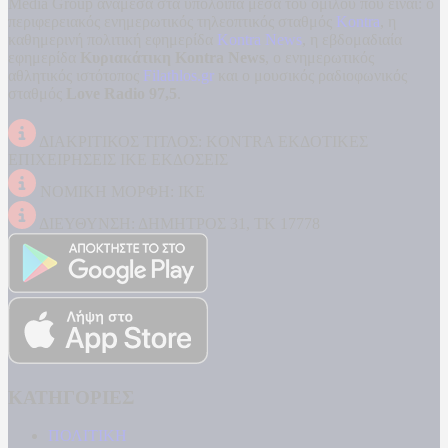
Media Group ανάμεσα στα υπόλοιπα μέσα του ομίλου που είναι: ο
περιφερειακός ενημερωτικός τηλεοπτικός σταθμός
Kontra
, η
καθημερινή πολιτική εφημερίδα
Kontra News
, η εβδομαδιαία
εφημερίδα
Κυριακάτικη Kontra News
, ο ενημερωτικός
αθλητικός ιστότοπος
Filathlos.gr
και ο μουσικός ραδιοφωνικός
σταθμός
Love Radio 97,5
.
ΔΙΑΚΡΙΤΙΚΟΣ ΤΙΤΛΟΣ: KONTRA ΕΚΔΟΤΙΚΕΣ
ΕΠΙΧΕΙΡΗΣΕΙΣ ΙΚΕ ΕΚΔΟΣΕΙΣ
ΝΟΜΙΚΗ ΜΟΡΦΗ: ΙΚΕ
ΔΙΕΥΘΥΝΣΗ: ΔΗΜΗΤΡΟΣ 31, ΤΚ 17778
ΚΑΤΗΓΟΡΙΕΣ
ΠΟΛΙΤΙΚΗ