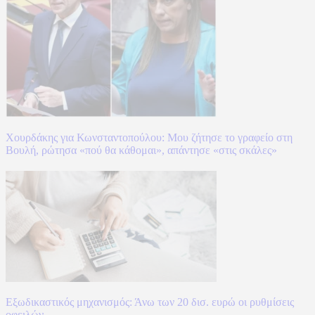
Χουρδάκης για Κωνσταντοπούλου: Μου ζήτησε το γραφείο στη
Βουλή, ρώτησα «πού θα κάθομαι», απάντησε «στις σκάλες»
Εξωδικαστικός μηχανισμός: Άνω των 20 δισ. ευρώ οι ρυθμίσεις
οφειλών