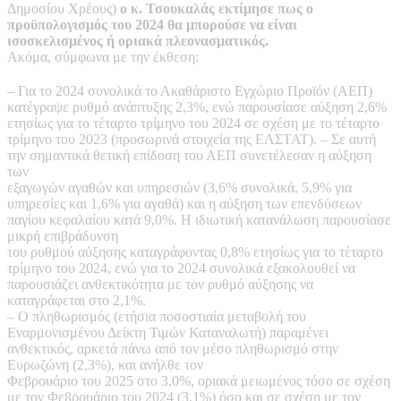
Δημοσίου Χρέους)
ο κ. Τσουκαλάς εκτίμησε πως ο
προϋπολογισμός του 2024 θα μπορούσε να είναι
ισοσκελισμένος ή οριακά πλεονασματικός.
Ακόμα, σύμφωνα με την έκθεση:
– Για το 2024 συνολικά το Ακαθάριστο Εγχώριο Προϊόν (ΑΕΠ)
κατέγραψε ρυθμό ανάπτυξης 2,3%, ενώ παρουσίασε αύξηση 2,6%
ετησίως για το τέταρτο τρίμηνο του 2024 σε σχέση με το τέταρτο
τρίμηνο του 2023 (προσωρινά στοιχεία της ΕΛΣΤΑΤ). – Σε αυτή
την σημαντικά θετική επίδοση του ΑΕΠ συνετέλεσαν η αύξηση
των
εξαγωγών αγαθών και υπηρεσιών (3,6% συνολικά, 5,9% για
υπηρεσίες και 1,6% για αγαθά) και η αύξηση των επενδύσεων
παγίου κεφαλαίου κατά 9,0%. Η ιδιωτική κατανάλωση παρουσίασε
μικρή επιβράδυνση
του ρυθμού αύξησης καταγράφοντας 0,8% ετησίως για το τέταρτο
τρίμηνο του 2024, ενώ για το 2024 συνολικά εξακολουθεί να
παρουσιάζει ανθεκτικότητα με τον ρυθμό αύξησης να
καταγράφεται στο 2,1%.
– Ο πληθωρισμός (ετήσια ποσοστιαία μεταβολή του
Εναρμονισμένου Δείκτη Τιμών Καταναλωτή) παραμένει
ανθεκτικός, αρκετά πάνω από τον μέσο πληθωρισμό στην
Ευρωζώνη (2,3%), και ανήλθε τον
Φεβρουάριο του 2025 στο 3,0%, οριακά μειωμένος τόσο σε σχέση
με τον Φεβρουάριο του 2024 (3,1%) όσο και σε σχέση με τον