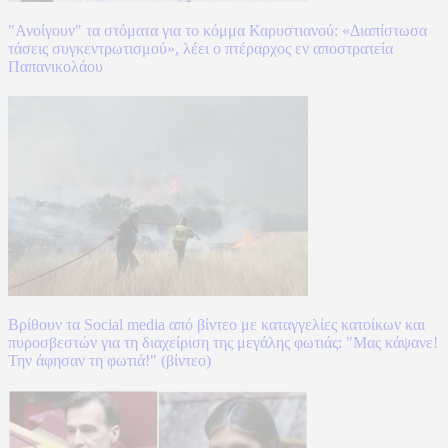
"Ανοίγουν" τα στόματα για το κόμμα Καρυστιανού: «Διαπίστωσα
τάσεις συγκεντρωτισμού», λέει ο πτέραρχος εν αποστρατεία
Παπανικολάου
Βρίθουν τα Social media από βίντεο με καταγγελίες κατοίκων και
πυροσβεστών για τη διαχείριση της μεγάλης φωτιάς: "Μας κάψανε!
Την άφησαν τη φωτιά!" (βίντεο)