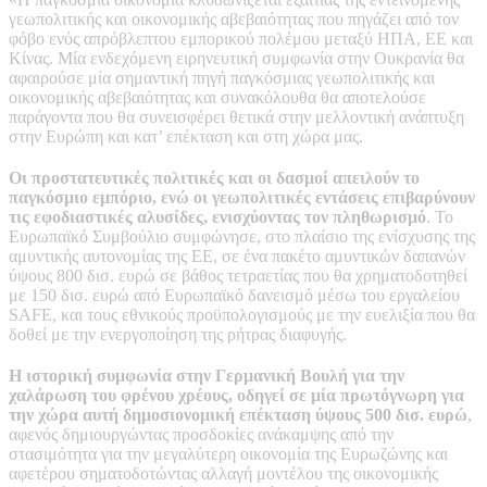
γεωπολιτικής και οικονομικής αβεβαιότητας που πηγάζει από τον
φόβο ενός απρόβλεπτου εμπορικού πολέμου μεταξύ ΗΠΑ, ΕΕ και
Κίνας. Μία ενδεχόμενη ειρηνευτική συμφωνία στην Ουκρανία θα
αφαιρούσε μία σημαντική πηγή παγκόσμιας γεωπολιτικής και
οικονομικής αβεβαιότητας και συνακόλουθα θα αποτελούσε
παράγοντα που θα συνεισφέρει θετικά στην μελλοντική ανάπτυξη
στην Ευρώπη και κατ’ επέκταση και στη χώρα μας.
Οι προστατευτικές πολιτικές και οι δασμοί απειλούν το
παγκόσμιο εμπόριο, ενώ οι γεωπολιτικές εντάσεις επιβαρύνουν
τις εφοδιαστικές αλυσίδες, ενισχύοντας τον πληθωρισμό
. Το
Ευρωπαϊκό Συμβούλιο συμφώνησε, στο πλαίσιο της ενίσχυσης της
αμυντικής αυτονομίας της ΕΕ, σε ένα πακέτο αμυντικών δαπανών
ύψους 800 δισ. ευρώ σε βάθος τετραετίας που θα χρηματοδοτηθεί
με 150 δισ. ευρώ από Ευρωπαϊκό δανεισμό μέσω του εργαλείου
SAFE, και τους εθνικούς προϋπολογισμούς με την ευελιξία που θα
δοθεί με την ενεργοποίηση της ρήτρας διαφυγής.
Η ιστορική συμφωνία στην Γερμανική Βουλή για την
χαλάρωση του φρένου χρέους, οδηγεί σε μία πρωτόγνωρη για
την χώρα αυτή δημοσιονομική επέκταση ύψους 500 δισ. ευρώ
,
αφενός δημιουργώντας προσδοκίες ανάκαμψης από την
στασιμότητα για την μεγαλύτερη οικονομία της Ευρωζώνης και
αφετέρου σηματοδοτώντας αλλαγή μοντέλου της οικονομικής