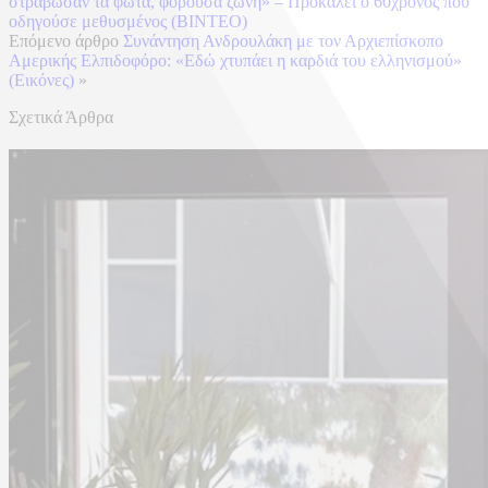
στράβωσαν τα φώτα, φορούσα ζώνη» – Προκαλεί ο 60χρονος που
οδηγούσε μεθυσμένος (ΒΙΝΤΕΟ)
Επόμενο άρθρο
Συνάντηση Ανδρουλάκη με τον Αρχιεπίσκοπο
Αμερικής Ελπιδοφόρο: «Εδώ χτυπάει η καρδιά του ελληνισμού»
(Εικόνες)
»
Σχετικά Άρθρα