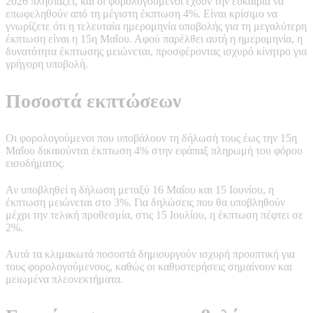
2026 πλησιάζει, και οι φορολογούμενοι έχουν την ευκαιρία να
επωφεληθούν από τη μέγιστη έκπτωση 4%. Είναι κρίσιμο να
γνωρίζετε ότι η τελευταία ημερομηνία υποβολής για τη μεγαλύτερη
έκπτωση είναι η 15η Μαΐου. Αφού παρέλθει αυτή η ημερομηνία, η
δυνατότητα έκπτωσης μειώνεται, προσφέροντας ισχυρό κίνητρο για
γρήγορη υποβολή.
Ποσοστά εκπτώσεων
Οι φορολογούμενοι που υποβάλουν τη δήλωσή τους έως την 15η
Μαΐου δικαιούνται έκπτωση 4% στην εφάπαξ πληρωμή του φόρου
εισοδήματος.
Αν υποβληθεί η δήλωση μεταξύ 16 Μαΐου και 15 Ιουνίου, η
έκπτωση μειώνεται στο 3%. Για δηλώσεις που θα υποβληθούν
μέχρι την τελική προθεσμία, στις 15 Ιουλίου, η έκπτωση πέφτει σε
2%.
Αυτά τα κλιμακωτά ποσοστά δημιουργούν ισχυρή προοπτική για
τους φορολογούμενους, καθώς οι καθυστερήσεις σημαίνουν και
μειωμένα πλεονεκτήματα.