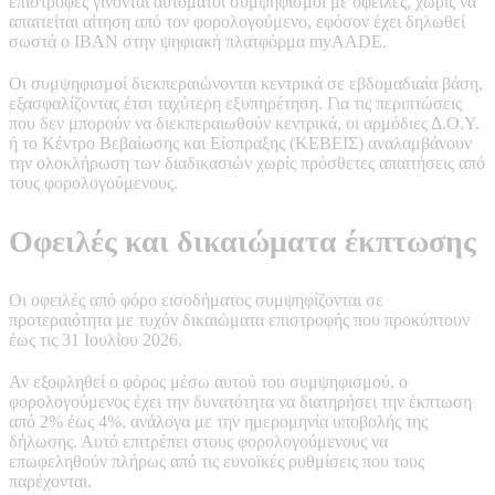
επιστροφές γίνονται αυτόματοι συμψηφισμοί με οφειλές, χωρίς να
απαιτείται αίτηση από τον φορολογούμενο, εφόσον έχει δηλωθεί
σωστά ο IBAN στην ψηφιακή πλατφόρμα myAADE.
Οι συμψηφισμοί διεκπεραιώνονται κεντρικά σε εβδομαδιαία βάση,
εξασφαλίζοντας έτσι ταχύτερη εξυπηρέτηση. Για τις περιπτώσεις
που δεν μπορούν να διεκπεραιωθούν κεντρικά, οι αρμόδιες Δ.Ο.Υ.
ή το Κέντρο Βεβαίωσης και Είσπραξης (ΚΕΒΕΙΣ) αναλαμβάνουν
την ολοκλήρωση των διαδικασιών χωρίς πρόσθετες απαιτήσεις από
τους φορολογούμενους.
Οφειλές και δικαιώματα έκπτωσης
Οι οφειλές από φόρο εισοδήματος συμψηφίζονται σε
προτεραιότητα με τυχόν δικαιώματα επιστροφής που προκύπτουν
έως τις 31 Ιουλίου 2026.
Αν εξοφληθεί ο φόρος μέσω αυτού του συμψηφισμού, ο
φορολογούμενος έχει την δυνατότητα να διατηρήσει την έκπτωση
από 2% έως 4%, ανάλογα με την ημερομηνία υποβολής της
δήλωσης. Αυτό επιτρέπει στους φορολογούμενους να
επωφεληθούν πλήρως από τις ευνοϊκές ρυθμίσεις που τους
παρέχονται.