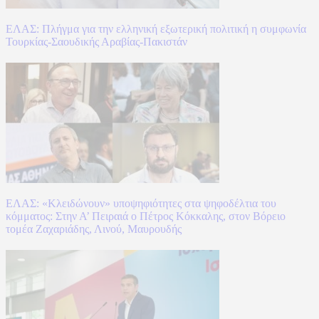
ΕΛΑΣ: Πλήγμα για την ελληνική εξωτερική πολιτική η συμφωνία
Τουρκίας-Σαουδικής Αραβίας-Πακιστάν
ΕΛΑΣ: «Κλειδώνουν» υποψηφιότητες στα ψηφοδέλτια του
κόμματος: Στην Α’ Πειραιά ο Πέτρος Κόκκαλης, στον Βόρειο
τομέα Ζαχαριάδης, Λινού, Μαυρουδής