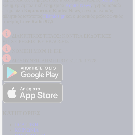
καθημερινή πολιτική εφημερίδα
Kontra News
, η εβδομαδιαία
εφημερίδα
Κυριακάτικη Kontra News
, ο ενημερωτικός
αθλητικός ιστότοπος
Filathlos.gr
και ο μουσικός ραδιοφωνικός
σταθμός
Love Radio 97,5
.
ΔΙΑΚΡΙΤΙΚΟΣ ΤΙΤΛΟΣ: KONTRA ΕΚΔΟΤΙΚΕΣ
ΕΠΙΧΕΙΡΗΣΕΙΣ ΙΚΕ ΕΚΔΟΣΕΙΣ
ΝΟΜΙΚΗ ΜΟΡΦΗ: ΙΚΕ
ΔΙΕΥΘΥΝΣΗ: ΔΗΜΗΤΡΟΣ 31, ΤΚ 17778
ΚΑΤΗΓΟΡΙΕΣ
ΠΟΛΙΤΙΚΗ
ΚΟΙΝΩΝΙΑ