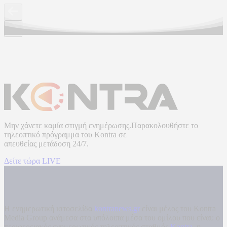
Μην χάνετε καμία στιγμή ενημέρωσης.Παρακολουθήστε το
τηλεοπτικό πρόγραμμα του
Kontra
σε
απευθείας μετάδοση
24/7.
Δείτε τώρα LIVE
Η ενημερωτική ιστοσελίδα
kontranews.gr
είναι μέλος του Kontra
Media Group ανάμεσα στα υπόλοιπα μέσα του ομίλου που είναι: ο
περιφερειακός ενημερωτικός τηλεοπτικός σταθμός
Kontra
, η