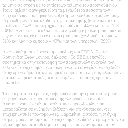
τρίμηνο σε σχέση με το αντίστοιχο τρίμηνο του προηγούμενου
έτους, αξίζει να αναφερθεί ότι τα μεγαλύτερα ποσοστά των
επιχειρήσεων που δήλωσαν αύξηση του κύκλου εργασιών τους,
σημειώθηκαν στους κλάδους της μεταποίησης (καταναλωτικά
προϊόντα – 54% και βιομηχανικά προϊόντα – 44%) και των ΤΠΕ
(38%). Αντιθέτως, οι κλάδοι όπου δηλώθηκε μείωση του κύκλου
εργασιών τους είναι εκείνοι του εμπορίου (χονδρικό εμπόριο –
51% και λιανικό εμπόριο – 49%) και των υπηρεσιών (39%).
Αναφορικά με την έρευνα, η πρόεδρος του ΕΒΕΑ, Σοφία
Κουνενάκη Εφραίμογλου, δήλωσε: «Το ΕΒΕΑ επενδύει
συστηματικά στην κατανόηση των πραγματικών αναγκών των
ελληνικών επιχειρήσεων, προκειμένου να συνεχίσει να σχεδιάζει
στοχευμένες δράσεις και υπηρεσίες προς τα μέλη του, αλλά και να
διατυπώνει ρεαλιστικές, τεκμηριωμένες προτάσεις προς την
Πολιτεία.
Τα ευρήματα της έρευνας επιβεβαιώνουν την εμπιστοσύνη των
επιχειρήσεων στις προοπτικές της ελληνικής οικονομίας.
Αποτυπώνουν ένα κλίμα ρεαλιστικών προσδοκιών, που
μεταφράζεται σε αυξημένη διάθεση για επενδύσεις και νέες
επιχειρηματικές πρωτοβουλίες. Παραμένει, ωστόσο, η ανάγκη
στήριξης των μικρομεσαίων επιχειρήσεων, ώστε να μπορέσουν να
αξιοποιήσουν τις διαθέσιμες ευκαιρίες και να αντιμετωπίσουν