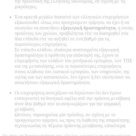
την προοπτική της ελληνικής οικονομίας, σε σχέση με τις
μικρότερες.
Ένα αρκετά μεγάλο ποσοστό των ελληνικών επιχειρήσεων
εξακολουθεί -όπως στο προηγούμενο τρίμηνο- να έχει ή να
σκοπεύει να αποκτήσει
εξαγωγική δραστηριότητα,
η οποία,
προϊόντος του χρόνου, προβλέπεται είτε να διατηρηθεί στα
ίδια επίπεδα είτε να αυξηθεί σε ένα βαθμό για τις
περισσότερες επιχειρήσεις.
Σε επίπεδο κλάδου, ιδιαίτερα αναπτυγμένη εξαγωγική
δραστηριότητα ή πρόθεση για απόκτησή της, έχουν οι
επιχειρήσεις των κλάδων του χονδρικού εμπορίου, των ΤΠΕ
και της μεταποίησης, ενώ οι περισσότερες επιχειρήσεις
στους κλάδους του λιανικού εμπορίου, των υπηρεσιών, της
υγείας και των κατασκευών, δεν έχουν ή δεν σκοπεύουν να
αποκτήσουν εξαγωγική δραστηριότητα.
Οι επιχειρήσεις συνεχίζουν να δηλώνουν ότι δεν έχουν
ενστερνιστεί τα δυνητικά οφέλη από την πράσινη μετάβαση
στον ίδιο βαθμό που τα αναγνωρίζουν για την ψηφιακή
μετάβαση.
Ωστόσο, παρατηρείται μία πρόοδος, σε σχέση με το
προηγούμενο τρίμηνο, ως προς τη διάθεση της απαραίτητης
τεχνογνωσίας σε θέματα πράσινης μετάβασης ειδικότερα.
Ως προς τη διαφοροποίηση του κύκλου εργασιών το προηγούμενο