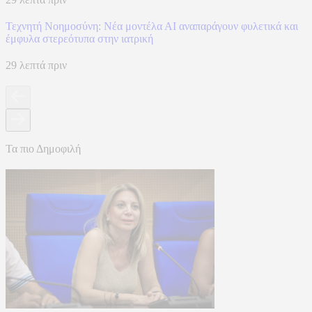
Τεχνητή Νοημοσύνη: Νέα μοντέλα ΑΙ αναπαράγουν φυλετικά και
έμφυλα στερεότυπα στην ιατρική
29 λεπτά πριν
Τα πιο Δημοφιλή