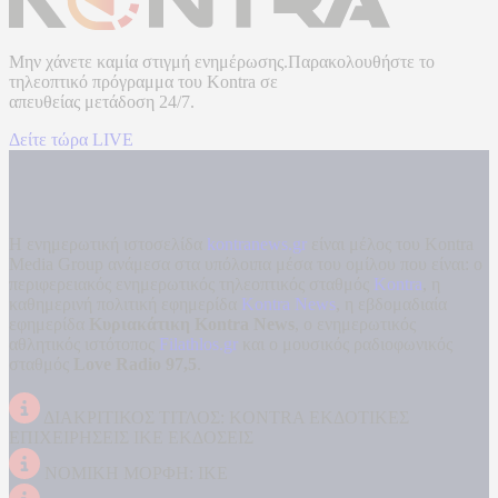
Μην χάνετε καμία στιγμή ενημέρωσης.Παρακολουθήστε το
τηλεοπτικό πρόγραμμα του
Kontra
σε
απευθείας μετάδοση
24/7.
Δείτε τώρα LIVE
Η ενημερωτική ιστοσελίδα
kontranews.gr
είναι μέλος του Kontra
Media Group ανάμεσα στα υπόλοιπα μέσα του ομίλου που είναι: ο
περιφερειακός ενημερωτικός τηλεοπτικός σταθμός
Kontra
, η
καθημερινή πολιτική εφημερίδα
Kontra News
, η εβδομαδιαία
εφημερίδα
Κυριακάτικη Kontra News
, ο ενημερωτικός
αθλητικός ιστότοπος
Filathlos.gr
και ο μουσικός ραδιοφωνικός
σταθμός
Love Radio 97,5
.
ΔΙΑΚΡΙΤΙΚΟΣ ΤΙΤΛΟΣ: KONTRA ΕΚΔΟΤΙΚΕΣ
ΕΠΙΧΕΙΡΗΣΕΙΣ ΙΚΕ ΕΚΔΟΣΕΙΣ
ΝΟΜΙΚΗ ΜΟΡΦΗ: ΙΚΕ