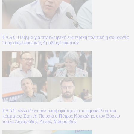
ΕΛΑΣ: Πλήγμα για την ελληνική εξωτερική πολιτική η συμφωνία
Τουρκίας-Σαουδικής Αραβίας-Πακιστάν
ΕΛΑΣ: «Κλειδώνουν» υποψηφιότητες στα ψηφοδέλτια του
κόμματος: Στην Α’ Πειραιά ο Πέτρος Κόκκαλης, στον Βόρειο
τομέα Ζαχαριάδης, Λινού, Μαυρουδής