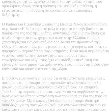
κρίσιμες για την ανταγωνιστικότητα και την ανθεκτικότητά τους
προκλήσεις, όπως είναι η πράσινη και ψηφιακή μετάβαση, η
εξωστρέφεια, η πρόσβαση σε προσωπικό με κατάλληλες
δεξιότητες».
Ο Partner και Consulting Leader της Deloitte Νίκος Χριστοδούλου
σημείωσε: «Η δεύτερη αυτή μελέτη έρχεται να επιβεβαιώσει τα
πορίσματα της πρώτης μελέτης, αντανακλώντας μία συνέπεια και
σταθερότητα στο επιχειρηματικό τοπίο στην Ελλάδα, το οποίο
χαρακτηρίζεται εν γένει από αισιοδοξία για την προοπτική της
ελληνικής οικονομίας, με τις μικρότερες επιχειρήσεις, ωστόσο, να
παραμένουν περισσότερο συγκρατημένες. Είναι πολύ σημαντικό το
γεγονός, επίσης, ότι η πλειονότητα των μικρομεσαίων
επιχειρήσεων του δείγματος έχει να επιδείξει επενδυτική και
εξαγωγική δραστηριότητα, αυξάνοντας, έτσι, τη βαρύτητά τους στον
κοινωνικό και οικονομικό ιστό της χώρας.
Επιπλέον, είναι ιδιαίτερα θετικό ότι οι περισσότερες επιχειρήσεις
πιστεύουν ότι η ενσωμάτωση ψηφιακών τεχνολογιών αποτελεί
πολύτιμο αρωγό στη μακρόπνοη ανάπτυξή τους. Οι επόμενοι
“κύκλοι” της παρούσας έρευνας αναμένεται να συμβάλουν στην
ολοένα και καλύτερη κατανόηση των προκλήσεων και της πορείας
των ελληνικών ΜμΕ και, ως Deloitte, παραμένουμε ιδιαίτερα
αισιόδοξοι για τη συνεχώς αυξανόμενη ανταγωνιστικότητα των εν
λόγω επιχειρήσεων και ως εκ τούτου, της ελληνικής οικονομίας».