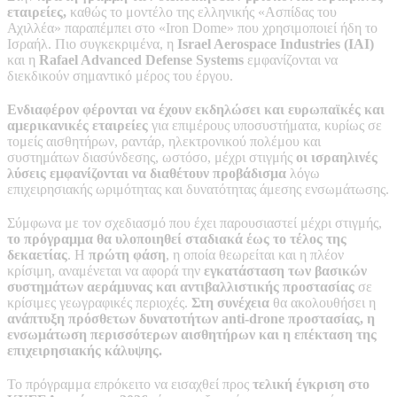
εταιρείες,
καθώς το μοντέλο της ελληνικής «Ασπίδας του
Αχιλλέα» παραπέμπει στο «Iron Dome» που χρησιμοποιεί ήδη το
Ισραήλ. Πιο συγκεκριμένα, η
Israel Aerospace Industries (IAI)
και η
Rafael Advanced Defense Systems
εμφανίζονται να
διεκδικούν σημαντικό μέρος του έργου.
Ενδιαφέρον φέρονται να έχουν εκδηλώσει και ευρωπαϊκές και
αμερικανικές εταιρείες
για επιμέρους υποσυστήματα, κυρίως σε
τομείς αισθητήρων, ραντάρ, ηλεκτρονικού πολέμου και
συστημάτων διασύνδεσης, ωστόσο, μέχρι στιγμής
οι ισραηλινές
λύσεις εμφανίζονται να διαθέτουν προβάδισμα
λόγω
επιχειρησιακής ωριμότητας και δυνατότητας άμεσης ενσωμάτωσης.
Σύμφωνα με τον σχεδιασμό που έχει παρουσιαστεί μέχρι στιγμής,
το πρόγραμμα θα υλοποιηθεί σταδιακά έως το τέλος της
δεκαετίας
. Η
πρώτη φάση
, η οποία θεωρείται και η πλέον
κρίσιμη, αναμένεται να αφορά την
εγκατάσταση των βασικών
συστημάτων αεράμυνας και αντιβαλλιστικής προστασίας
σε
κρίσιμες γεωγραφικές περιοχές.
Στη συνέχεια
θα ακολουθήσει η
ανάπτυξη πρόσθετων δυνατοτήτων anti-drone προστασίας, η
ενσωμάτωση περισσότερων αισθητήρων και η επέκταση της
επιχειρησιακής κάλυψης.
Το πρόγραμμα επρόκειτο να εισαχθεί προς
τελική έγκριση στο