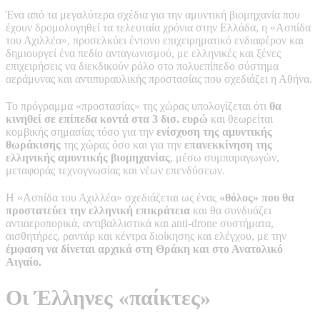
Ένα από τα μεγαλύτερα σχέδια για την αμυντική βιομηχανία που
έχουν δρομολογηθεί τα τελευταία χρόνια στην Ελλάδα, η «Ασπίδα
του Αχιλλέα», προσελκύει έντονο επιχειρηματικό ενδιαφέρον και
δημιουργεί ένα πεδίο ανταγωνισμού, με ελληνικές και ξένες
επιχειρήσεις να διεκδικούν ρόλο στο πολυεπίπεδο σύστημα
αεράμυνας και αντιπυραυλικής προστασίας που σχεδιάζει η Αθήνα.
Το πρόγραμμα «προστασίας» της χώρας υπολογίζεται ότι
θα
κινηθεί σε επίπεδα κοντά στα 3 δισ. ευρώ
και θεωρείται
κομβικής σημασίας τόσο για την
ενίσχυση της αμυντικής
θωράκισης
της χώρας όσο και για την
επανεκκίνηση της
ελληνικής αμυντικής βιομηχανίας
, μέσω συμπαραγωγών,
μεταφοράς τεχνογνωσίας και νέων επενδύσεων.
Η «Ασπίδα του Αχιλλέα» σχεδιάζεται ως ένας
«θόλος» που θα
προστατεύει την ελληνική επικράτεια
και θα συνδυάζει
αντιαεροπορικά, αντιβαλλιστικά και anti-drone συστήματα,
αισθητήρες, ραντάρ και κέντρα διοίκησης και ελέγχου, με την
έμφαση να δίνεται αρχικά στη Θράκη και στο Ανατολικό
Αιγαίο.
Οι Έλληνες «παίκτες»