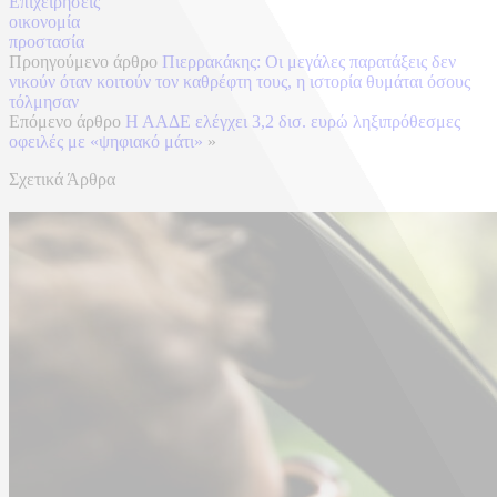
Επιχειρήσεις
οικονομία
προστασία
Προηγούμενο άρθρο
Πιερρακάκης: Οι μεγάλες παρατάξεις δεν
νικούν όταν κοιτούν τον καθρέφτη τους, η ιστορία θυμάται όσους
τόλμησαν
Επόμενο άρθρο
Η ΑΑΔΕ ελέγχει 3,2 δισ. ευρώ ληξιπρόθεσμες
οφειλές με «ψηφιακό μάτι»
»
Σχετικά Άρθρα