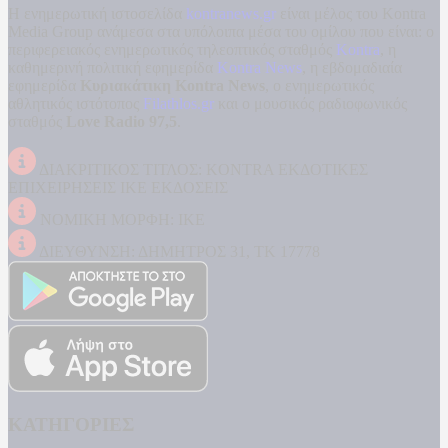
Η ενημερωτική ιστοσελίδα
kontranews.gr
είναι μέλος του Kontra
Media Group ανάμεσα στα υπόλοιπα μέσα του ομίλου που είναι: ο
περιφερειακός ενημερωτικός τηλεοπτικός σταθμός
Kontra
, η
καθημερινή πολιτική εφημερίδα
Kontra News
, η εβδομαδιαία
εφημερίδα
Κυριακάτικη Kontra News
, ο ενημερωτικός
αθλητικός ιστότοπος
Filathlos.gr
και ο μουσικός ραδιοφωνικός
σταθμός
Love Radio 97,5
.
ΔΙΑΚΡΙΤΙΚΟΣ ΤΙΤΛΟΣ: KONTRA ΕΚΔΟΤΙΚΕΣ
ΕΠΙΧΕΙΡΗΣΕΙΣ ΙΚΕ ΕΚΔΟΣΕΙΣ
ΝΟΜΙΚΗ ΜΟΡΦΗ: ΙΚΕ
ΔΙΕΥΘΥΝΣΗ: ΔΗΜΗΤΡΟΣ 31, ΤΚ 17778
ΚΑΤΗΓΟΡΙΕΣ