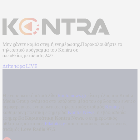
Μην χάνετε καμία στιγμή ενημέρωσης.Παρακολουθήστε το
τηλεοπτικό πρόγραμμα του
Kontra
σε
απευθείας μετάδοση
24/7.
Δείτε τώρα LIVE
Η ενημερωτική ιστοσελίδα
kontranews.gr
είναι μέλος του Kontra
Media Group ανάμεσα στα υπόλοιπα μέσα του ομίλου που είναι: ο
περιφερειακός ενημερωτικός τηλεοπτικός σταθμός
Kontra
, η
καθημερινή πολιτική εφημερίδα
Kontra News
, η εβδομαδιαία
εφημερίδα
Κυριακάτικη Kontra News
, ο ενημερωτικός
αθλητικός ιστότοπος
Filathlos.gr
και ο μουσικός ραδιοφωνικός
σταθμός
Love Radio 97,5
.