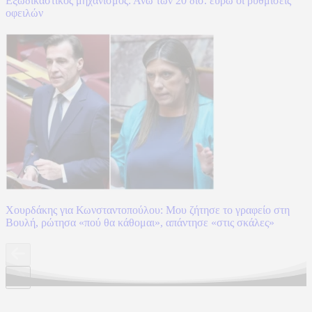
Εξωδικαστικός μηχανισμός: Άνω των 20 δισ. ευρώ οι ρυθμίσεις
οφειλών
Χουρδάκης για Κωνσταντοπούλου: Μου ζήτησε το γραφείο στη
Βουλή, ρώτησα «πού θα κάθομαι», απάντησε «στις σκάλες»