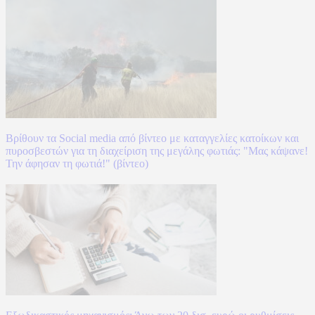
Βρίθουν τα Social media από βίντεο με καταγγελίες κατοίκων και
πυροσβεστών για τη διαχείριση της μεγάλης φωτιάς: "Μας κάψανε!
Την άφησαν τη φωτιά!" (βίντεο)