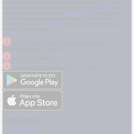
Media Group ανάμεσα στα υπόλοιπα μέσα του ομίλου που είναι: ο
περιφερειακός ενημερωτικός τηλεοπτικός σταθμός
Kontra
, η
καθημερινή πολιτική εφημερίδα
Kontra News
, η εβδομαδιαία
εφημερίδα
Κυριακάτικη Kontra News
, ο ενημερωτικός
αθλητικός ιστότοπος
Filathlos.gr
και ο μουσικός ραδιοφωνικός
σταθμός
Love Radio 97,5
.
ΔΙΑΚΡΙΤΙΚΟΣ ΤΙΤΛΟΣ: KONTRA ΕΚΔΟΤΙΚΕΣ
ΕΠΙΧΕΙΡΗΣΕΙΣ ΙΚΕ ΕΚΔΟΣΕΙΣ
ΝΟΜΙΚΗ ΜΟΡΦΗ: ΙΚΕ
ΔΙΕΥΘΥΝΣΗ: ΔΗΜΗΤΡΟΣ 31, ΤΚ 17778
ΚΑΤΗΓΟΡΙΕΣ
ΠΟΛΙΤΙΚΗ