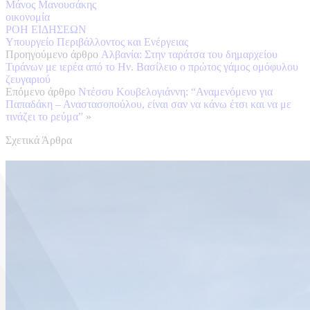
Μάνος Μανουσάκης
οικονομία
ΡΟΗ ΕΙΔΗΣΕΩΝ
Υπουργείο Περιβάλλοντος και Ενέργειας
Προηγούμενο άρθρο
Aλβανία: Στην ταράτσα του δημαρχείου
Τιράνων με ιερέα από το Ην. Βασίλειο ο πρώτος γάμος ομόφυλου
ζευγαριού
Επόμενο άρθρο
Ντέσσυ Κουβελογιάννη: “Αναμενόμενο για
Παπαδάκη – Αναστασοπούλου, είναι σαν να κάνω έτσι και να με
τινάζει το ρεύμα”
»
Σχετικά Άρθρα