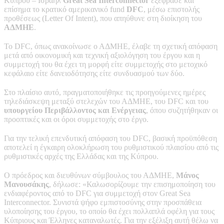
Κύπρου – Ισραήλ
Great Sea Interconnector
εξέφρασε και
επίσημα το κρατικό αμερικανικό fund
DFC
, μέσω επιστολής
προθέσεως (Letter Of Intent), που απηύθυνε στη διοίκηση του
ΑΔΜΗΕ
.
Το DFC, όπως ανακοίνωσε ο ΑΔΜΗΕ, έλαβε τη σχετική απόφαση
μετά από οικονομική και τεχνική αξιολόγηση του έργου και η
συμμετοχή του θα έχει τη μορφή είτε συμμετοχής στο μετοχικό
κεφάλαιο είτε δανειοδότησης είτε συνδυασμού των δύο.
Στο πλαίσιο αυτό, πραγματοποιήθηκε τις προηγούμενες ημέρες
τηλεδιάσκεψη μεταξύ στελεχών του ΑΔΜΗΕ, του DFC και του
υπουργείου Περιβάλλοντος και Ενέργειας
, όπου συζητήθηκαν οι
προοπτικές και οι όροι συμμετοχής στο έργο.
Για την τελική επενδυτική απόφαση του DFC, βασική προϋπόθεση
αποτελεί η έγκαιρη ολοκλήρωση του ρυθμιστικού πλαισίου από τις
ρυθμιστικές αρχές της Ελλάδας και της Κύπρου.
Ο πρόεδρος και διευθύνων σύμβουλος του ΑΔΜΗΕ,
Μάνος
Μανουσάκης
, δήλωσε: «Καλωσορίζουμε την επισημοποίηση του
ενδιαφέροντος από το DFC για συμμετοχή στον Great Sea
Interconnector. Συνιστά ψήφο εμπιστοσύνης στην προσπάθεια
υλοποίησης του έργου, το οποίο θα έχει πολλαπλά οφέλη για τους
Κύπριους και Έλληνες καταναλωτές. Για την εξέλιξη αυτή θέλω να