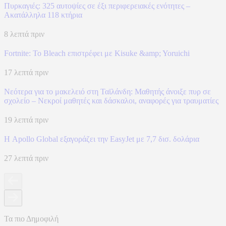
Πυρκαγιές: 325 αυτοψίες σε έξι περιφερειακές ενότητες –
Ακατάλληλα 118 κτήρια
8 λεπτά πριν
Fortnite: Το Bleach επιστρέφει με Kisuke &amp; Yoruichi
17 λεπτά πριν
Νεότερα για το μακελειό στη Ταϊλάνδη: Μαθητής άνοιξε πυρ σε
σχολείο – Νεκροί μαθητές και δάσκαλοι, αναφορές για τραυματίες
19 λεπτά πριν
Η Apollo Global εξαγοράζει την EasyJet με 7,7 δισ. δολάρια
27 λεπτά πριν
Τα πιο Δημοφιλή