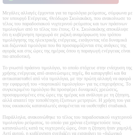
Μεγάλες αλλαγές έρχονται για τα τιμολόγια ρεύματος, σύμφωνα με
τον υπουργό Ενέργειας, Θεόδωρο Σκυλακάκη, που ανακοίνωσε το
τέλος του παραδοσιακού νυχτερινού ρεύματος και των πράσινων
τιμολογίων από το τέλος του έτους. Ο κ. Σκυλακάκης αποκάλυψε
ότι η κυβέρνηση προχωρά σε ριζική αναμόρφωση του τρόπου
τιμολόγησης της ηλεκτρικής ενέργειας, εισάγοντας νέα δυναμικά
και διζωνικά τιμολόγια που θα προσαρμόζονται στις ανάγκες της
αγοράς και στις ώρες της ημέρας όπου η παραγωγή ενέργειας είναι
πιο αποδοτική.
Το γνωστό πράσινο τιμολόγιο, το οποίο στόχευε στην ενίσχυση της
χρήσης ενέργειας από ανανεώσιμες πηγές, θα καταργηθεί και θα
αντικατασταθεί από νέα τιμολόγια, με την πρώτη αλλαγή να αφορά
την εφαρμογή του «πορτοκαλί τιμολογίου» για τις επιχειρήσεις. Το
συγκεκριμένο τιμολόγιο θα προσφέρει δυναμικές χρεώσεις,
προσαρμοσμένες στις ώρες της ημέρας και ανάλογα με τη ζήτηση,
αλλά απαιτεί την τοποθέτηση έξυπνων μετρητών. Η χρήση του για
τους οικιακούς καταναλωτές αναμένεται να υιοθετηθεί σταδιακά.
Παράλληλα, ανακοινώθηκε το τέλος του παραδοσιακού νυχτερινού
τιμολογίου ρεύματος, το οποίο για χρόνια εξυπηρετούσε τους
καταναλωτές κατά τις νυχτερινές ώρες, όταν η ζήτηση ήταν χαμηλή.
Αντί αυτού, η κυβέρνηση σχεδιάζει να εισαγάγει το «διζωνικό