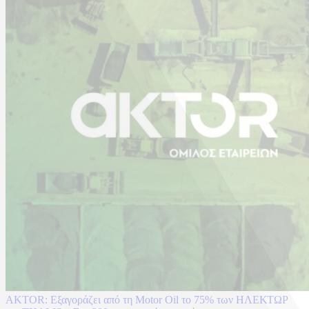
AKTOR: Εξαγοράζει από τη Motor Oil το 75% των ΗΛΕΚΤΩΡ