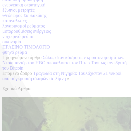
ενεργειακή στρατηγική
έξυπνοι μετρητές
Θεόδωρος Σκυλακάκης
καταναλωτές
λογαριασμοί ρεύματος
μεταρρυθμίσεις ενέργειας
νυχτερινό ρεύμα
οικονομία
ΠΡΑΣΙΝΟ ΤΙΜΟΛΟΓΙΟ
φθηνό ρεύμα
Προηγούμενο άρθρο
Σάλος στον κόσμο των κρυπτονομισμάτων:
Ντοκιμαντέρ του HBO αποκαλύπτει τον Πίτερ Τοντ ως τον ιδρυτή
του Bitcoin
Επόμενο άρθρο
Τραγωδία στη Νιγηρία: Τουλάχιστον 21 νεκροί
από σύγκρουση σκαφών σε λίμνη
»
Σχετικά Άρθρα