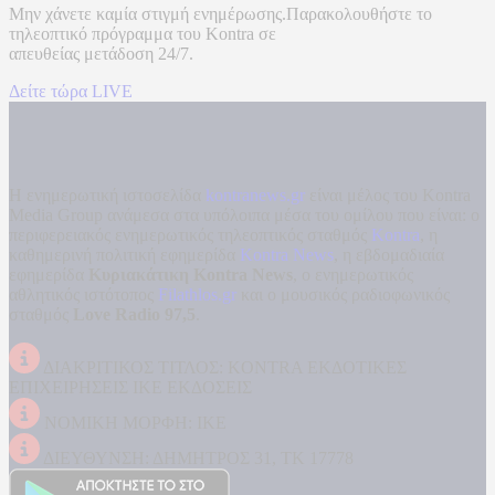
Μην χάνετε καμία στιγμή ενημέρωσης.Παρακολουθήστε το
τηλεοπτικό πρόγραμμα του
Kontra
σε
απευθείας μετάδοση
24/7.
Δείτε τώρα LIVE
Η ενημερωτική ιστοσελίδα
kontranews.gr
είναι μέλος του Kontra
Media Group ανάμεσα στα υπόλοιπα μέσα του ομίλου που είναι: ο
περιφερειακός ενημερωτικός τηλεοπτικός σταθμός
Kontra
, η
καθημερινή πολιτική εφημερίδα
Kontra News
, η εβδομαδιαία
εφημερίδα
Κυριακάτικη Kontra News
, ο ενημερωτικός
αθλητικός ιστότοπος
Filathlos.gr
και ο μουσικός ραδιοφωνικός
σταθμός
Love Radio 97,5
.
ΔΙΑΚΡΙΤΙΚΟΣ ΤΙΤΛΟΣ: KONTRA ΕΚΔΟΤΙΚΕΣ
ΕΠΙΧΕΙΡΗΣΕΙΣ ΙΚΕ ΕΚΔΟΣΕΙΣ
ΝΟΜΙΚΗ ΜΟΡΦΗ: ΙΚΕ
ΔΙΕΥΘΥΝΣΗ: ΔΗΜΗΤΡΟΣ 31, ΤΚ 17778