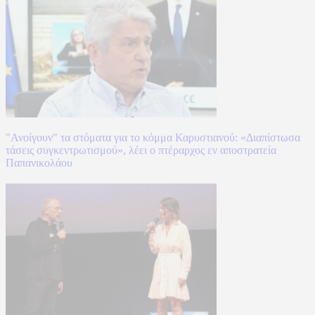
"Ανοίγουν" τα στόματα για το κόμμα Καρυστιανού: «Διαπίστωσα
τάσεις συγκεντρωτισμού», λέει ο πτέραρχος εν αποστρατεία
Παπανικολάου