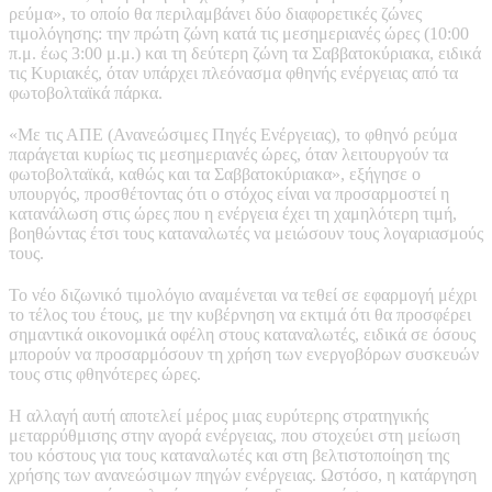
ρεύμα», το οποίο θα περιλαμβάνει δύο διαφορετικές ζώνες
τιμολόγησης: την πρώτη ζώνη κατά τις μεσημεριανές ώρες (10:00
π.μ. έως 3:00 μ.μ.) και τη δεύτερη ζώνη τα Σαββατοκύριακα, ειδικά
τις Κυριακές, όταν υπάρχει πλεόνασμα φθηνής ενέργειας από τα
φωτοβολταϊκά πάρκα.
«Με τις ΑΠΕ (Ανανεώσιμες Πηγές Ενέργειας), το φθηνό ρεύμα
παράγεται κυρίως τις μεσημεριανές ώρες, όταν λειτουργούν τα
φωτοβολταϊκά, καθώς και τα Σαββατοκύριακα», εξήγησε ο
υπουργός, προσθέτοντας ότι ο στόχος είναι να προσαρμοστεί η
κατανάλωση στις ώρες που η ενέργεια έχει τη χαμηλότερη τιμή,
βοηθώντας έτσι τους καταναλωτές να μειώσουν τους λογαριασμούς
τους.
Το νέο διζωνικό τιμολόγιο αναμένεται να τεθεί σε εφαρμογή μέχρι
το τέλος του έτους, με την κυβέρνηση να εκτιμά ότι θα προσφέρει
σημαντικά οικονομικά οφέλη στους καταναλωτές, ειδικά σε όσους
μπορούν να προσαρμόσουν τη χρήση των ενεργοβόρων συσκευών
τους στις φθηνότερες ώρες.
Η αλλαγή αυτή αποτελεί μέρος μιας ευρύτερης στρατηγικής
μεταρρύθμισης στην αγορά ενέργειας, που στοχεύει στη μείωση
του κόστους για τους καταναλωτές και στη βελτιστοποίηση της
χρήσης των ανανεώσιμων πηγών ενέργειας. Ωστόσο, η κατάργηση