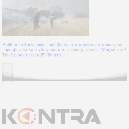
Βρίθουν τα Social media από βίντεο με καταγγελίες κατοίκων και
πυροσβεστών για τη διαχείριση της μεγάλης φωτιάς: "Μας κάψανε!
Την άφησαν τη φωτιά!" (βίντεο)