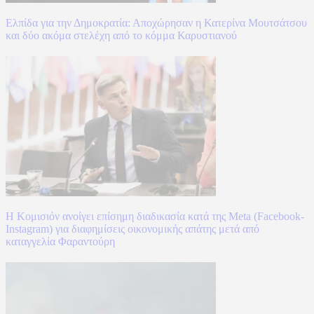
Ελπίδα για την Δημοκρατία: Αποχώρησαν η Κατερίνα Μουτσάτσου
και δύο ακόμα στελέχη από το κόμμα Καρυστιανού
Η Κομισιόν ανοίγει επίσημη διαδικασία κατά της Meta (Facebook-
Instagram) για διαφημίσεις οικονομικής απάτης μετά από
καταγγελία Φαραντούρη