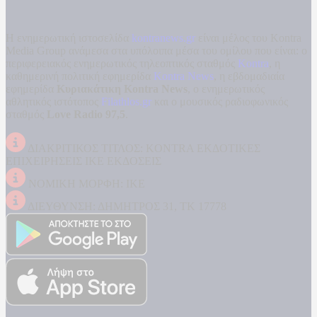
Η ενημερωτική ιστοσελίδα
kontranews.gr
είναι μέλος του Kontra
Media Group ανάμεσα στα υπόλοιπα μέσα του ομίλου που είναι: ο
περιφερειακός ενημερωτικός τηλεοπτικός σταθμός
Kontra
, η
καθημερινή πολιτική εφημερίδα
Kontra News
, η εβδομαδιαία
εφημερίδα
Κυριακάτικη Kontra News
, ο ενημερωτικός
αθλητικός ιστότοπος
Filathlos.gr
και ο μουσικός ραδιοφωνικός
σταθμός
Love Radio 97,5
.
ΔΙΑΚΡΙΤΙΚΟΣ ΤΙΤΛΟΣ: KONTRA ΕΚΔΟΤΙΚΕΣ
ΕΠΙΧΕΙΡΗΣΕΙΣ ΙΚΕ ΕΚΔΟΣΕΙΣ
ΝΟΜΙΚΗ ΜΟΡΦΗ: ΙΚΕ
ΔΙΕΥΘΥΝΣΗ: ΔΗΜΗΤΡΟΣ 31, ΤΚ 17778