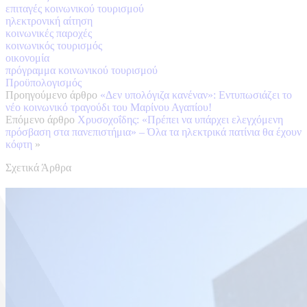
επιταγές κοινωνικού τουρισμού
ηλεκτρονική αίτηση
κοινωνικές παροχές
κοινωνικός τουρισμός
οικονομία
πρόγραμμα κοινωνικού τουρισμού
Προϋπολογισμός
Προηγούμενο άρθρο
«Δεν υπολόγιζα κανέναν»: Εντυπωσιάζει το
νέο κοινωνικό τραγούδι του Μαρίνου Αγαπίου!
Επόμενο άρθρο
Χρυσοχοΐδης: «Πρέπει να υπάρχει ελεγχόμενη
πρόσβαση στα πανεπιστήμια» – Όλα τα ηλεκτρικά πατίνια θα έχουν
κόφτη
»
Σχετικά Άρθρα