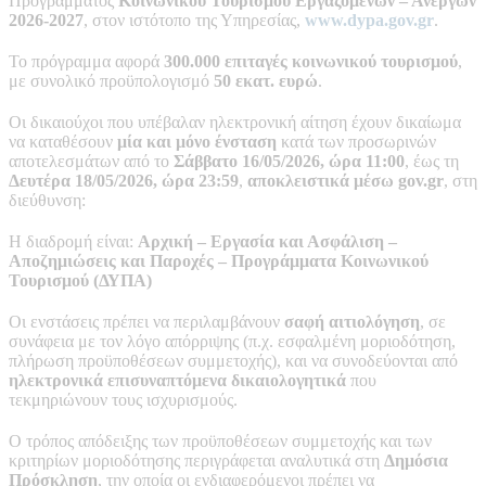
Προγράμματος
Κοινωνικού Τουρισμού Εργαζομένων – Ανέργων
2026‑2027
, στον ιστότοπο της Υπηρεσίας,
www.dypa.gov.gr
.
Το πρόγραμμα αφορά
300.000 επιταγές κοινωνικού τουρισμού
,
με συνολικό προϋπολογισμό
50 εκατ. ευρώ
.
Οι δικαιούχοι που υπέβαλαν ηλεκτρονική αίτηση έχουν δικαίωμα
να καταθέσουν
μία και μόνο ένσταση
κατά των προσωρινών
αποτελεσμάτων από το
Σάββατο 16/05/2026, ώρα 11:00
, έως τη
Δευτέρα 18/05/2026, ώρα 23:59
,
αποκλειστικά μέσω gov.gr
, στη
διεύθυνση:
Η διαδρομή είναι:
Αρχική – Εργασία και Ασφάλιση –
Αποζημιώσεις και Παροχές – Προγράμματα Κοινωνικού
Τουρισμού (ΔΥΠΑ)
Οι ενστάσεις πρέπει να περιλαμβάνουν
σαφή αιτιολόγηση
, σε
συνάφεια με τον λόγο απόρριψης (π.χ. εσφαλμένη μοριοδότηση,
πλήρωση προϋποθέσεων συμμετοχής), και να συνοδεύονται από
ηλεκτρονικά επισυναπτόμενα δικαιολογητικά
που
τεκμηριώνουν τους ισχυρισμούς.
Ο τρόπος απόδειξης των προϋποθέσεων συμμετοχής και των
κριτηρίων μοριοδότησης περιγράφεται αναλυτικά στη
Δημόσια
Πρόσκληση
, την οποία οι ενδιαφερόμενοι πρέπει να