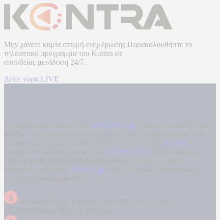
Μην χάνετε καμία στιγμή ενημέρωσης.Παρακολουθήστε το
τηλεοπτικό πρόγραμμα του
Kontra
σε
απευθείας μετάδοση
24/7.
Δείτε τώρα LIVE
Η ενημερωτική ιστοσελίδα
kontranews.gr
είναι μέλος του Kontra
Media Group ανάμεσα στα υπόλοιπα μέσα του ομίλου που είναι: ο
περιφερειακός ενημερωτικός τηλεοπτικός σταθμός
Kontra
, η
καθημερινή πολιτική εφημερίδα
Kontra News
, η εβδομαδιαία
εφημερίδα
Κυριακάτικη Kontra News
, ο ενημερωτικός
αθλητικός ιστότοπος
Filathlos.gr
και ο μουσικός ραδιοφωνικός
σταθμός
Love Radio 97,5
.
ΔΙΑΚΡΙΤΙΚΟΣ ΤΙΤΛΟΣ: KONTRA ΕΚΔΟΤΙΚΕΣ
ΕΠΙΧΕΙΡΗΣΕΙΣ ΙΚΕ ΕΚΔΟΣΕΙΣ