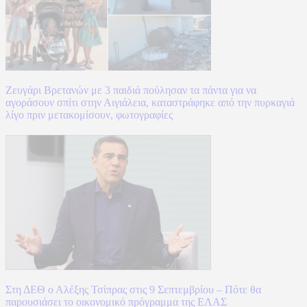
Ζευγάρι Βρετανών με 3 παιδιά πούλησαν τα πάντα για να
αγοράσουν σπίτι στην Αιγιάλεια, καταστράφηκε από την πυρκαγιά
λίγο πριν μετακομίσουν, φωτογραφίες
Στη ΔΕΘ ο Αλέξης Τσίπρας στις 9 Σεπτεμβρίου – Πότε θα
παρουσιάσει το οικονομικό πρόγραμμα της ΕΛΑΣ