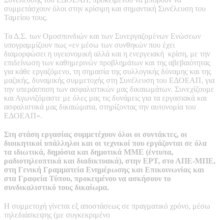
συμμετάσχουν όλοι στην κρίσιμη και σημαντική Συνέλευση του
Ταμείου τους.
Τα Δ.Σ. των Ομοσπονδιών και των Συνεργαζομένων Ενώσεων
υπογραμμίζουν πως «εν μέσω των συνθηκών που έχει
διαμορφώσει η υγειονομική αλλά και η ενεργειακή κρίση, με την
επιδείνωση των καθημερινών προβλημάτων και της αβεβαιότητας
για κάθε εργαζόμενο, τη σημασία της συλλογικής δύναμης και της
μαζικής, δυναμικής συμμετοχής στη Συνέλευση του ΕΔΟΕΑΠ, για
την υπεράσπιση των ασφαλιστικών μας δικαιωμάτων. Συνεχίζουμε
και Αγωνιζόμαστε με όλες μας τις δυνάμεις για τα εργασιακά και
ασφαλιστικά μας δικαιώματα, στηρίζοντας την αυτονομία του
ΕΔΟΕΑΠ».
Στη στάση εργασίας συμμετέχουν όλοι οι συντάκτες, οι
διοικητικοί υπάλληλοι και οι τεχνικοί που εργάζονται σε όλα
τα ιδιωτικά, δημόσια και δημοτικά ΜΜΕ (έντυπα,
ραδιοτηλεοπτικά και διαδικτυακά), στην ΕΡΤ, στο ΑΠΕ-ΜΠΕ,
στη Γενική Γραμματεία Ενημέρωσης και Επικοινωνίας και
στα Γραφεία Τύπου, προκειμένου να ασκήσουν το
συνδικαλιστικό τους δικαίωμα.
Η συμμετοχή γίνεται εξ αποστάσεως σε πραγματικό χρόνο, μέσω
τηλεδιάσκεψης (με συγκεκριμένο