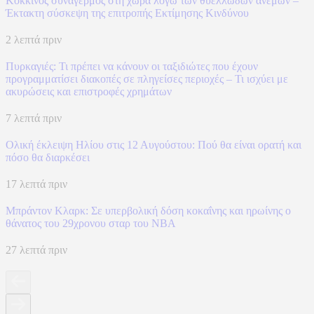
Κόκκινος συναγερμός στη χώρα λόγω των θυελλωδών ανέμων –
Έκτακτη σύσκεψη της επιτροπής Εκτίμησης Κινδύνου
2 λεπτά πριν
Πυρκαγιές: Τι πρέπει να κάνουν οι ταξιδιώτες που έχουν
προγραμματίσει διακοπές σε πληγείσες περιοχές – Τι ισχύει με
ακυρώσεις και επιστροφές χρημάτων
7 λεπτά πριν
Ολική έκλειψη Ηλίου στις 12 Αυγούστου: Πού θα είναι ορατή και
πόσο θα διαρκέσει
17 λεπτά πριν
Μπράντον Κλαρκ: Σε υπερβολική δόση κοκαΐνης και ηρωίνης ο
θάνατος του 29χρονου σταρ του NBA
27 λεπτά πριν