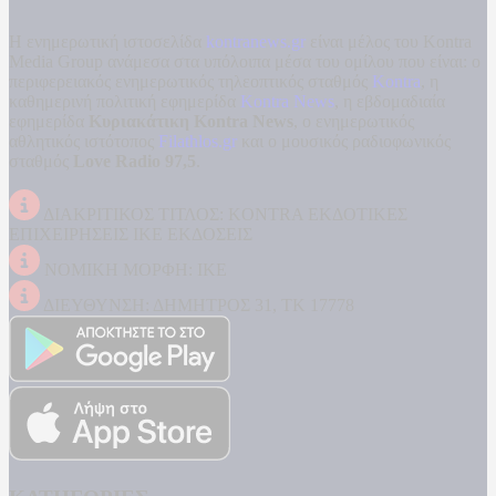
Η ενημερωτική ιστοσελίδα
kontranews.gr
είναι μέλος του Kontra
Media Group ανάμεσα στα υπόλοιπα μέσα του ομίλου που είναι: ο
περιφερειακός ενημερωτικός τηλεοπτικός σταθμός
Kontra
, η
καθημερινή πολιτική εφημερίδα
Kontra News
, η εβδομαδιαία
εφημερίδα
Κυριακάτικη Kontra News
, ο ενημερωτικός
αθλητικός ιστότοπος
Filathlos.gr
και ο μουσικός ραδιοφωνικός
σταθμός
Love Radio 97,5
.
ΔΙΑΚΡΙΤΙΚΟΣ ΤΙΤΛΟΣ: KONTRA ΕΚΔΟΤΙΚΕΣ
ΕΠΙΧΕΙΡΗΣΕΙΣ ΙΚΕ ΕΚΔΟΣΕΙΣ
ΝΟΜΙΚΗ ΜΟΡΦΗ: ΙΚΕ
ΔΙΕΥΘΥΝΣΗ: ΔΗΜΗΤΡΟΣ 31, ΤΚ 17778