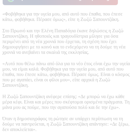
«Φοβήθηκα για την υγεία μου, από αυτό που έπαθα, που έπεσε
κάτω, φοβήθηκα. Πέρασε όμως», είπε η Ζωζώ Σαπουντζάκη.
Στο Πρωινό και την Ελένη Παπαδόγια έκανε δηλώσεις η Ζωζώ
Σαπουντζάκη. Η ηθοποιός και τραγουδίστρια μίλησε για όσα
περιμένει από τη νέα χρονιά που έρχεται, τη σχέση που έχει
δημιουργήσει με το κοινό και το ενδεχόμενο να τη δούμε τη νέα
χρονιά να ανεβαίνει τα σκαλιά της εκκλησίας.
«Αυτό που θέλω πάνω από όλα για το νέο έτος είναι έχω την υγεία
μου, να είμαι καλά. Φοβήθηκα για την υγεία μου, από αυτό που
έπαθα, που έπεσε κάτω, φοβήθηκα. Πέρασε όμως. Είναι ο κόσμος
που με αγαπάει, είναι οι φίλοι μου», είπε αρχικά η Ζωζώ
Σαπουντζάκη.
Η Ζωζώ Σαπουντζάκη ανέφερε επίσης: «Δε μπορώ να έχω κάθε
μέρα κέφι. Είναι και μέρες που σκέφτομαι ορισμένα πράγματα. Τη
μάνα μου ας πούμε, που την αγαπούσα πολύ και δε την έχω».
Όταν η δημοσιογράφος τη ρώτησε αν υπάρχει περίπτωση να τη
δούμε να παντρεύεται, η Ζωζώ Σαπουντζάκη απάντησε: «Δε ξέρω,
δεν αποκλείεται».