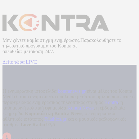
Μην χάνετε καμία στιγμή ενημέρωσης.Παρακολουθήστε το
τηλεοπτικό πρόγραμμα του
Kontra
σε
απευθείας μετάδοση
24/7.
Δείτε τώρα LIVE
Η ενημερωτική ιστοσελίδα
kontranews.gr
είναι μέλος του Kontra
Media Group ανάμεσα στα υπόλοιπα μέσα του ομίλου που είναι: ο
περιφερειακός ενημερωτικός τηλεοπτικός σταθμός
Kontra
, η
καθημερινή πολιτική εφημερίδα
Kontra News
, η εβδομαδιαία
εφημερίδα
Κυριακάτικη Kontra News
, ο ενημερωτικός
αθλητικός ιστότοπος
Filathlos.gr
και ο μουσικός ραδιοφωνικός
σταθμός
Love Radio 97,5
.