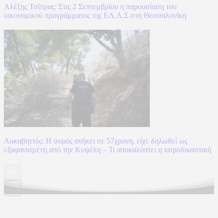
Αλέξης Τσίπρας: Στις 2 Σεπτεμβρίου η παρουσίαση του
οικονομικού προγράμματος της ΕΛ.Α.Σ στη Θεσσαλονίκη
Λυκαβηττός: Η σορός ανήκει σε 57χρονη, είχε δηλωθεί ως
εξαφανισμένη από την Κυψέλη – Τι αποκαλύπτει η ιατροδικαστική