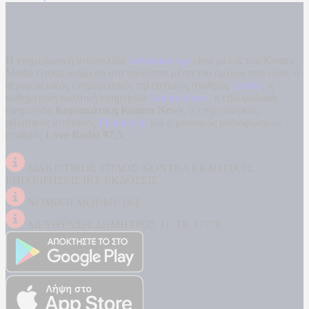
Η ενημερωτική ιστοσελίδα
kontranews.gr
είναι μέλος του Kontra
Media Group ανάμεσα στα υπόλοιπα μέσα του ομίλου που είναι: ο
περιφερειακός ενημερωτικός τηλεοπτικός σταθμός
Kontra
, η
καθημερινή πολιτική εφημερίδα
Kontra News
, η εβδομαδιαία
εφημερίδα
Κυριακάτικη Kontra News
, ο ενημερωτικός
αθλητικός ιστότοπος
Filathlos.gr
και ο μουσικός ραδιοφωνικός
σταθμός
Love Radio 97,5
.
ΔΙΑΚΡΙΤΙΚΟΣ ΤΙΤΛΟΣ: KONTRA ΕΚΔΟΤΙΚΕΣ
ΕΠΙΧΕΙΡΗΣΕΙΣ ΙΚΕ ΕΚΔΟΣΕΙΣ
ΝΟΜΙΚΗ ΜΟΡΦΗ: ΙΚΕ
ΔΙΕΥΘΥΝΣΗ: ΔΗΜΗΤΡΟΣ 31, ΤΚ 17778