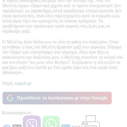
Η Βάσω Λασκαράκη ανέφερε από την πλευρά της: «Με τον
Μελέτη είχαμε εξαιρετική χημεία από το πρώτο δοκιμαστικό. Δεν
ταιριάζουμε ως χαρακτήρες αλλά ταιριάζουμε επαγγελματικά. Δεν
είμαι ακοινώνητη, είναι λίγο παρεξηγημένο αυτό το κομμάτι μου,
απλά είμαι λίγο πιο κρατημένη σε κάποια πράγματα. Τα
προβλήματα που προέκυψαν κατά καιρούς στις ζωές μας τα
περάσαμε μαζί.
Ο Μελέτης ήταν δίπλα μου σε όλη τη φάση του διαζυγίου. Όταν
γεννήθηκε ο γιος του Μελέτη ήμασταν μαζί στο γύρισμα. Πήγαμε
τον είδαμε και επιστρέψαμε στο γύρισμα. Λίγο πριν βγει η
ανακοίνωση του διαζυγίου μου, ο Μελέτης κοιτούσε το κινητό του
και του έλεγα “πες μου πότε θα βγει”. Ευχόμαστε η νέα σεζόν να
μας βρει μαζί στο σανίδι με ένα ωραίο έργο και ένα ωραίο καστ
ηθοποιών».
Πηγή:
zappit.gr
Προσθέστε το kontranews.gr στην Google
Κοινοποίηση σε