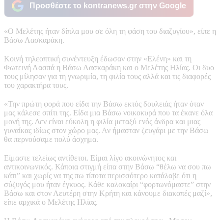
Προσθέστε το kontranews.gr στην Google
«Ο Μελέτης ήταν δίπλα μου σε όλη τη φάση του διαζυγίου», είπε η
Βάσω Λασκαράκη.
Κοινή τηλεοπτική συνέντευξη έδωσαν στην «Ελένη» και τη
Φωτεινή Λασπά η Βάσω Λασκαράκη και ο Μελέτης Ηλίας. Οι δυο
τους μίλησαν για τη γνωριμία, τη φιλία τους αλλά και τις διαφορές
του χαρακτήρα τους.
«Την πρώτη φορά που είδα την Βάσω εκτός δουλειάς ήταν όταν
μας κάλεσε σπίτι της. Είδα μια Βάσω νοικοκυρά που τα έκανε όλα
μονή της. Δεν είναι εύκολη η φιλία μεταξύ ενός άνδρα και μιας
γυναίκας ιδίως στον χώρο μας. Αν ήμασταν ζευγάρι με την Βάσω
θα περνούσαμε πολύ άσχημα.
Είμαστε τελείως αντίθετοι. Είμαι λίγο ακοινώνητος και
αντικοινωνικός. Κάποια στιγμή είπα στην Βάσω “θέλω να σου πω
κάτι” και χωρίς να της πω τίποτα περισσότερο κατάλαβε ότι η
σύζυγός μου ήταν έγκυος. Κάθε καλοκαίρι “φορτωνόμαστε” στην
Βάσω και στον Λευτέρη στην Κρήτη και κάνουμε διακοπές μαζί»,
είπε αρχικά ο Μελέτης Ηλίας.