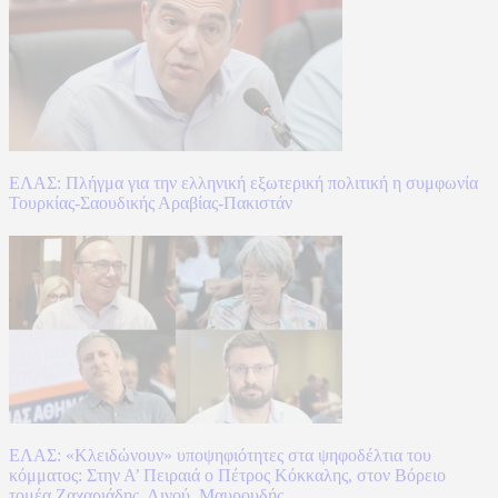
ΕΛΑΣ: Πλήγμα για την ελληνική εξωτερική πολιτική η συμφωνία
Τουρκίας-Σαουδικής Αραβίας-Πακιστάν
ΕΛΑΣ: «Κλειδώνουν» υποψηφιότητες στα ψηφοδέλτια του
κόμματος: Στην Α’ Πειραιά ο Πέτρος Κόκκαλης, στον Βόρειο
τομέα Ζαχαριάδης, Λινού, Μαυρουδής