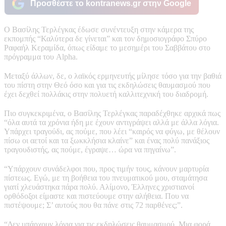
Προσθέστε το kontranews.gr στην Google
Ο Βασίλης Τερλέγκας έδωσε συνέντευξη στην κάμερα της
εκπομπής “Καλύτερα δε γίνεται” και τον δημοσιογράφο Σπύρο
Ραφαήλ Κεραμίδα, όπως είδαμε το μεσημέρι του Σαββάτου στο
πρόγραμμα του Alpha.
Μεταξύ άλλων, δε, ο λαϊκός ερμηνευτής μίλησε τόσο για την βαθιά
του πίστη στην Θεό όσο και για τις εκδηλώσεις θαυμασμού που
έχει δεχθεί πολλάκις στην πολυετή καλλιτεχνική του διαδρομή.
Πιο συγκεκριμένα, ο Βασίλης Τερλέγκας παραδέχθηκε αρχικά πως
“όλα αυτά τα χρόνια ήδη με έχουν αντιγράψει αλλά με άλλα λόγια.
Υπάρχει τραγούδι, ας πούμε, που λέει “καιρός να φύγω, με θέλουν
πίσω οι αετοί και τα ξωκκλήσια κλαίνε” και ένας πολύ πανάξιος
τραγουδιστής, ας πούμε, έγραψε… ώρα να πηγαίνω”.
“Υπάρχουν συνάδελφοι που, προς τιμήν τους, κάνουν μαρτυρία
πίστεως. Εγώ, με τη βοήθεια του πνευματικού μου, σταμάτησα
γιατί χλευάστηκα πάρα πολύ. Αλίμονο, Έλληνες χριστιανοί
ορθόδοξοι είμαστε και πιστεύουμε στην αλήθεια. Που να
πιστέψουμε; Σ’ αυτούς που θα πάνε στις 72 παρθένες;”.
“Δεν υπάρχουν λόγια για τις εκδηλώσεις θαυμασμού. Μια φορά