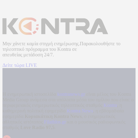
Μην χάνετε καμία στιγμή ενημέρωσης.Παρακολουθήστε το
τηλεοπτικό πρόγραμμα του
Kontra
σε
απευθείας μετάδοση
24/7.
Δείτε τώρα LIVE
Η ενημερωτική ιστοσελίδα
kontranews.gr
είναι μέλος του Kontra
Media Group ανάμεσα στα υπόλοιπα μέσα του ομίλου που είναι: ο
περιφερειακός ενημερωτικός τηλεοπτικός σταθμός
Kontra
, η
καθημερινή πολιτική εφημερίδα
Kontra News
, η εβδομαδιαία
εφημερίδα
Κυριακάτικη Kontra News
, ο ενημερωτικός
αθλητικός ιστότοπος
Filathlos.gr
και ο μουσικός ραδιοφωνικός
σταθμός
Love Radio 97,5
.