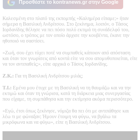
Προσθέστε το kontranews.gr στην Google
Καλεσμένη στο πλατό της εκπομπής «Καλημέρα είπαμε;» ήταν
σήμερα η Βασιλική Ανδρίτσου. Στο ξεκίνημα, λοιπόν, ο Τάσος
Ιορδανίδης θέλησε να πει πόσο πολύ εκτιμά τη συνάδελφό του,
ωστόσο, ο τρόπος με τον οποίο άρχισε την κουβέντα, έκανε την
ηθοποιό να σαστίσει.
«Ζωή, σου έχει τύχει ποτέ να συμπαθείς κάποιον από απόσταση
και όταν τον γνωρίσεις από κοντά είτε να σου απομυθοποιείται, είτε
να τον αντιπαθείς;», είπε αρχικά ο Τάσος Ιορδανίδης.
Ζ.Κ.:
Για τη Βασιλική Ανδρίτσου μιλάς;
Τ.Ι.:
Εμένα μου έτυχε με τη Βασιλική να τη θαυμάζω και να την
εκτιμώ και όταν τη γνώρισα, κατά τη διάρκεια μιας συνεργασίας
που είχαμε, τη συμπάθησα και την εκτίμησα ακόμα περισσότερο.
«Εγώ, έτσι όπως ξεκίνησε, νόμιζα θα πει ότι με αντιπάθησε και
λέω τι με φώναξαν; Ήμουν έτοιμη να φύγω, να βγάλω τα
μικρόφωνα και να φύγω», είπε η Βασιλική Ανδρίτσου.