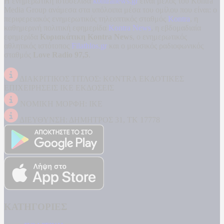
Η ενημερωτική ιστοσελίδα
kontranews.gr
είναι μέλος του Kontra
Media Group ανάμεσα στα υπόλοιπα μέσα του ομίλου που είναι: ο
περιφερειακός ενημερωτικός τηλεοπτικός σταθμός
Kontra
, η
καθημερινή πολιτική εφημερίδα
Kontra News
, η εβδομαδιαία
εφημερίδα
Κυριακάτικη Kontra News
, ο ενημερωτικός
αθλητικός ιστότοπος
Filathlos.gr
και ο μουσικός ραδιοφωνικός
σταθμός
Love Radio 97,5
.
ΔΙΑΚΡΙΤΙΚΟΣ ΤΙΤΛΟΣ: KONTRA ΕΚΔΟΤΙΚΕΣ
ΕΠΙΧΕΙΡΗΣΕΙΣ ΙΚΕ ΕΚΔΟΣΕΙΣ
ΝΟΜΙΚΗ ΜΟΡΦΗ: ΙΚΕ
ΔΙΕΥΘΥΝΣΗ: ΔΗΜΗΤΡΟΣ 31, ΤΚ 17778
ΚΑΤΗΓΟΡΙΕΣ