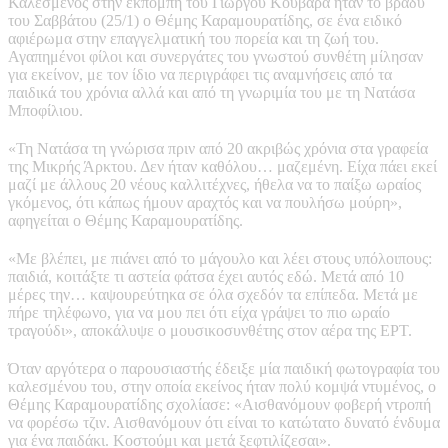
Καλεσμένος στην εκπομπή του Γιώργου Κουβαρά ήταν το βράδυ
του Σαββάτου (25/1) ο Θέμης Καραμουρατίδης, σε ένα ειδικό
αφιέρωμα στην επαγγελματική του πορεία και τη ζωή του.
Αγαπημένοι φίλοι και συνεργάτες του γνωστού συνθέτη μίλησαν
για εκείνον, με τον ίδιο να περιγράφει τις αναμνήσεις από τα
παιδικά του χρόνια αλλά και από τη γνωριμία του με τη Νατάσα
Μποφίλιου.
«Τη Νατάσα τη γνώρισα πριν από 20 ακριβώς χρόνια στα γραφεία
της Μικρής Άρκτου. Δεν ήταν καθόλου… μαζεμένη. Είχα πάει εκεί
μαζί με άλλους 20 νέους καλλιτέχνες, ήθελα να το παίξω ωραίος
γκόμενος, ότι κάπως ήμουν αραχτός και να πουλήσω μούρη»,
αφηγείται ο Θέμης Καραμουρατίδης.
«Με βλέπει, με πιάνει από το μάγουλο και λέει στους υπόλοιπους:
παιδιά, κοιτάξτε τι αστεία φάτσα έχει αυτός εδώ. Μετά από 10
μέρες την… καψουρεύτηκα σε όλα σχεδόν τα επίπεδα. Μετά με
πήρε τηλέφωνο, για να μου πει ότι είχα γράψει το πιο ωραίο
τραγούδι», αποκάλυψε ο μουσικοσυνθέτης στον αέρα της ΕΡΤ.
Όταν αργότερα ο παρουσιαστής έδειξε μία παιδική φωτογραφία του
καλεσμένου του, στην οποία εκείνος ήταν πολύ κομψά ντυμένος, ο
Θέμης Καραμουρατίδης σχολίασε: «Αισθανόμουν φοβερή ντροπή
να φορέσω τζιν. Αισθανόμουν ότι είναι το κατώτατο δυνατό ένδυμα
για ένα παιδάκι. Κοστούμι και μετά ξεφτιλίζεσαι».