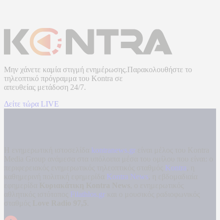
Μην χάνετε καμία στιγμή ενημέρωσης.Παρακολουθήστε το
τηλεοπτικό πρόγραμμα του
Kontra
σε
απευθείας μετάδοση
24/7.
Δείτε τώρα LIVE
Η ενημερωτική ιστοσελίδα
kontranews.gr
είναι μέλος του Kontra
Media Group ανάμεσα στα υπόλοιπα μέσα του ομίλου που είναι: ο
περιφερειακός ενημερωτικός τηλεοπτικός σταθμός
Kontra
, η
καθημερινή πολιτική εφημερίδα
Kontra News
, η εβδομαδιαία
εφημερίδα
Κυριακάτικη Kontra News
, ο ενημερωτικός
αθλητικός ιστότοπος
Filathlos.gr
και ο μουσικός ραδιοφωνικός
σταθμός
Love Radio 97,5
.