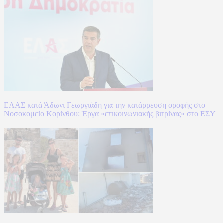
ΕΛΑΣ κατά Άδωνι Γεωργιάδη για την κατάρρευση οροφής στο
Νοσοκομείο Κορίνθου: Έργα «επικοινωνιακής βιτρίνας» στο ΕΣΥ