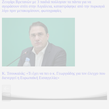
Ζευγάρι Βρετανών με 3 παιδιά πούλησαν τα πάντα για να
αγοράσουν σπίτι στην Αιγιάλεια, καταστράφηκε από την πυρκαγιά
λίγο πριν μετακομίσουν, φωτογραφίες
Κ. Τσουκαλάς: «Τι έχει να πει ο κ. Γεωργιάδης για τον έλεγχο που
διενεργεί η Ευρωπαϊκή Εισαγγελία;»