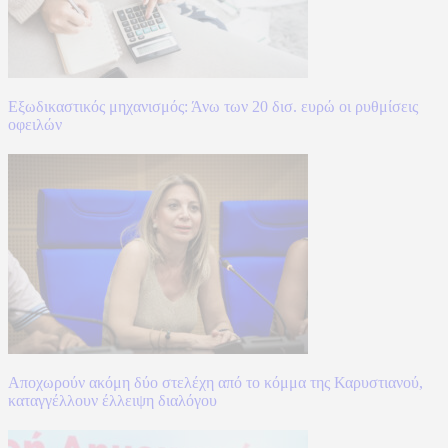
Εξωδικαστικός μηχανισμός: Άνω των 20 δισ. ευρώ οι ρυθμίσεις
οφειλών
Αποχωρούν ακόμη δύο στελέχη από το κόμμα της Καρυστιανού,
καταγγέλλουν έλλειψη διαλόγου