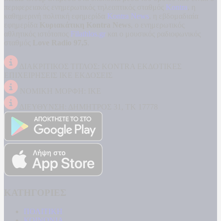
περιφερειακός ενημερωτικός τηλεοπτικός σταθμός
Kontra
, η
καθημερινή πολιτική εφημερίδα
Kontra News
, η εβδομαδιαία
εφημερίδα
Κυριακάτικη Kontra News
, ο ενημερωτικός
αθλητικός ιστότοπος
Filathlos.gr
και ο μουσικός ραδιοφωνικός
σταθμός
Love Radio 97,5
.
ΔΙΑΚΡΙΤΙΚΟΣ ΤΙΤΛΟΣ: KONTRA ΕΚΔΟΤΙΚΕΣ
ΕΠΙΧΕΙΡΗΣΕΙΣ ΙΚΕ ΕΚΔΟΣΕΙΣ
ΝΟΜΙΚΗ ΜΟΡΦΗ: ΙΚΕ
ΔΙΕΥΘΥΝΣΗ: ΔΗΜΗΤΡΟΣ 31, ΤΚ 17778
ΚΑΤΗΓΟΡΙΕΣ
ΠΟΛΙΤΙΚΗ
ΚΟΙΝΩΝΙΑ