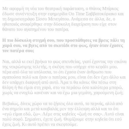
Με αφορμή τη νέα του θεατρική παράσταση, ο Θάνος Μπίρκος
έδωσε συνέντευξη στην εφημερίδα On Time Σαββατοκύριακο και
τη δημοσιογράφο Σίσσυ Μενεγάτου. Ανάμεσα σε άλλα, δε, ο
ηθοποιός αναφέρθηκε στην δύσκολη διαχείριση που είχε στον
θάνατο του αγαπημένου του πατέρα.
Η πιο δύσκολη στιγμή σου, που προσπάθησες να βρεις πάλι τη
χαρά σου, να βγεις από το σκοτάδι στο φως, ήταν όταν έχασες
τον πατέρα σου;
Ναι, αλλά κι εκεί βρήκα το φως απευθείας, γιατί έχοντας την εικόνα
της νεκρώσιμης τελετής, η σκέψη που υπήρχε στο κεφάλι μου,
πέρα από όλα τα υπόλοιπα, το ότι έχασα έναν άνθρωπο που
αγαπούσα πολύ και ήταν ο πατέρας μου, είναι ότι δεν έχει άλλο και
δεν υπάρχει διαφυγή από αυτό. Άρα τι θα κάνω; Θα πέσω στη
θλίψη ή θα είμαι στη χαρά, στο να περάσω όσο καλύτερα μπορώ,
χωρίς να ενοχλώ κανέναν και να έχω μια γεμάτη, χαρούμενη ζωή;
Βεβαίως, δίνεις χώρο να το ζήσεις όλο αυτό, το περνάς, αλλά από
ένα σημείο και μετά κουβαλάς μεν την έλλειψη αλλά και το ότι
«εγώ είμαι εδώ, ζω». Λέμε στις κηδείες «ζωή σε σας». Αυτό είναι
πολύ σοφό. Σημαίνει, έχετε ζωή. Θυμίζουμε στην κηδεία ότι εσύ
έχεις ζωή. Κι αυτό πρέπει να σκεφτούμε.