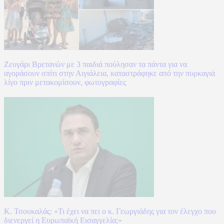
Ζευγάρι Βρετανών με 3 παιδιά πούλησαν τα πάντα για να
αγοράσουν σπίτι στην Αιγιάλεια, καταστράφηκε από την πυρκαγιά
λίγο πριν μετακομίσουν, φωτογραφίες
Κ. Τσουκαλάς: «Τι έχει να πει ο κ. Γεωργιάδης για τον έλεγχο που
διενεργεί η Ευρωπαϊκή Εισαγγελία;»