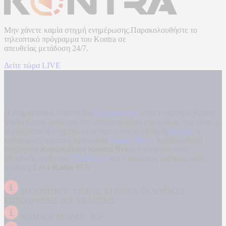
Μην χάνετε καμία στιγμή ενημέρωσης.Παρακολουθήστε το
τηλεοπτικό πρόγραμμα του
Kontra
σε
απευθείας μετάδοση
24/7.
Δείτε τώρα LIVE
Η ενημερωτική ιστοσελίδα
kontranews.gr
είναι μέλος του Kontra
Media Group ανάμεσα στα υπόλοιπα μέσα του ομίλου που είναι: ο
περιφερειακός ενημερωτικός τηλεοπτικός σταθμός
Kontra
, η
καθημερινή πολιτική εφημερίδα
Kontra News
, η εβδομαδιαία
εφημερίδα
Κυριακάτικη Kontra News
, ο ενημερωτικός
αθλητικός ιστότοπος
Filathlos.gr
και ο μουσικός ραδιοφωνικός
σταθμός
Love Radio 97,5
.
ΔΙΑΚΡΙΤΙΚΟΣ ΤΙΤΛΟΣ: KONTRA ΕΚΔΟΤΙΚΕΣ
ΕΠΙΧΕΙΡΗΣΕΙΣ ΙΚΕ ΕΚΔΟΣΕΙΣ
ΝΟΜΙΚΗ ΜΟΡΦΗ: ΙΚΕ