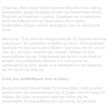
Επομένως, ήταν λογικό να βρει κάποιον άνθρωπο. Όταν είδα τις
φωτογραφίες, αρχικά θεώρησα ότι ήταν πρωταπριλιάτικο αστείο.
Ήταν σαν να σταμάτησε ο χρόνος. Σταμάτησε και η καρδιά μου.
Αυτό τον άνθρωπο δεν τον ήξερε μήνες, θα το είχαμε
κουβεντιάσει. Είχαμε μιλήσει τρεις ημέρες πριν με πολύ ζεστά
λόγια.
Μου έλεγε: “Σαν εσένα δεν θα βρω κανέναν. Σε λατρεύω και είσαι
η ψυχή μου”. Δεν μπορούσε να βγαίνει με άλλον. Όταν μιλήσαμε
αργότερα στο τηλέφωνο, μου εξήγησε: “Συγνώμη, που δεν σου το
είπα. Δεν τον ξέρω, αλλά θα πάω σοβαρά”. Μπορεί να ήταν
κεραυνοβόλος έρωτας. Είναι άκομψο και όχι και το πιο σοφό να
φιληθείς στα μπουζούκια. Ωστόσο, δεν είναι σωστό να
καταδικαστεί για αυτό, ακόμα κι αν αποδειχθεί ότι δεν πρόκειται
για τον έρωτα της ζωής της.
Εσείς πως αισθανθήκατε όταν το είδατε;
Εκείνη τη στιγμή ένιωσα πίκρα. Έτσι όπως βγήκε, αυτή η εικόνα
μειώνει πολύ την προσωπικότητα της. Η Σοφία είναι ένα λατρευτό
πλάσμα. Δεν ξέρει να χειριστεί καλά την εικόνα της, να
προφυλαχθεί. Στενοχωρήθηκα πολύ για εκείνη, όχι για μένα.