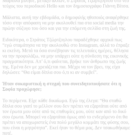
Μαριόλα μίλησε, μεταξύ άλλων, ο Στράτος Τζώρτζογλου στο νέο
τεύχος του περιοδικού Hello και τον δημοσιογράφο Γιάννη Βίτσα.
Μάλιστα, αυτή την εβδομάδα, ο δημοφιλής ηθοποιός αναφέρθηκε
τόσο στην απόφαση να μην ακολουθεί πια στα social media την
πρώην σύζυγο του όσο και για την επόμενη σελίδα στη ζωή της.
Ειδικότερα, ο Στράτος Τζώρτζογλου παραδέχθηκε αρχικά πως
“εγώ σταμάτησα να την ακολουθώ στο Instagram, αλλά το έπραξε
κι εκείνη. Μετά τα όσα συνέβησαν τις τελευταίες ημέρες, θέλησα
να την προφυλάξω, να μην υπάρχει ούτε η σύνδεση της εικονικής
πραγματικότητα. Απ’ ό,τι φαίνεται, βρήκε τον άνθρωπο της ζωής
της. Εμένα δεν με χρειάζεται πια. Μέχρι να τον βρει, της είχα
δηλώσει: “Θα είμαι δίπλα σου ό,τι κι αν συμβεί”.
Ήταν σοκαριστική η στιγμή που συνειδητοποιήσατε ότι η
Σοφία προχώρησε;
Το περίμενα. Είχε κάθε δικαίωμα. Εγώ της έλεγα: “Θα σταθώ
δίπλα σου γιατί το μέλλον σου δεν πρέπει να εξαρτάται ούτε από
τον έρωτα μου ούτε από τις επιθυμίες μου, ούτε καν από το δικό
σου έρωτα. Μπορεί να εξαρτάται όμως από το ενδεχόμενο ότι θα
πρέπει να αποχωριστείς ένα πολύ μεγάλο κομμάτι της φύσης σου,
που είναι η μητρότητα”. Εκεί ήταν το θέμα μας. Δεν τσακωθήκαμε
ποτέ.