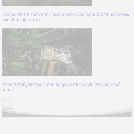
Βελτιώθηκε η εικόνα της φωτιάς στον Κουβαρά: Στο σημείο πάνω
από 200 πυροσβέστες
Δεκαπενταύγουστος: Πόσο πληρώνεται η αργία στον ιδιωτικό
τομέα