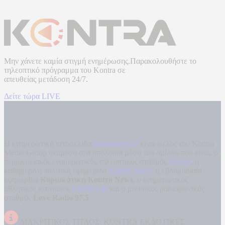
Μην χάνετε καμία στιγμή ενημέρωσης.Παρακολουθήστε το
τηλεοπτικό πρόγραμμα του
Kontra
σε
απευθείας μετάδοση
24/7.
Δείτε τώρα LIVE
Η ενημερωτική ιστοσελίδα
kontranews.gr
είναι μέλος του Kontra
Media Group ανάμεσα στα υπόλοιπα μέσα του ομίλου που είναι: ο
περιφερειακός ενημερωτικός τηλεοπτικός σταθμός
Kontra
, η
καθημερινή πολιτική εφημερίδα
Kontra News
, η εβδομαδιαία
εφημερίδα
Κυριακάτικη Kontra News
, ο ενημερωτικός
αθλητικός ιστότοπος
Filathlos.gr
και ο μουσικός ραδιοφωνικός
σταθμός
Love Radio 97,5
.
ΔΙΑΚΡΙΤΙΚΟΣ ΤΙΤΛΟΣ: KONTRA ΕΚΔΟΤΙΚΕΣ