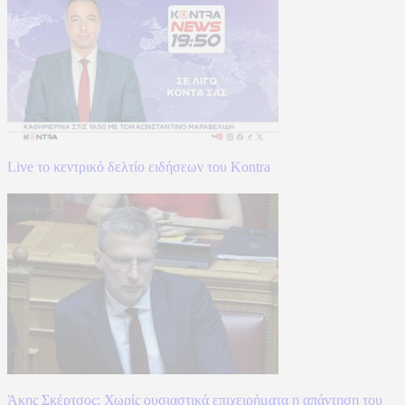
Live το κεντρικό δελτίο ειδήσεων του Kontra
Άκης Σκέρτσος: Χωρίς ουσιαστικά επιχειρήματα η απάντηση του