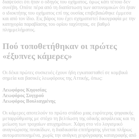
διαψεύσει ότι ήταν ο οδηγός του οχήματος, όμως κάτι τέτοιο δεν
συνέβη. Οπότε πέρα από τη διαπίστωση των αστυνομικών ότι ήταν
ο ιδιοκτήτης του οχήματος επί της ουσίας επιβεβαιώθηκε έμμεσα
και από τον ίδιο. Εις βάρος του έχει σχηματιστεί δικογραφία με την
κατηγορία παραβίασης του ορίου ταχύτητας, σε βαθμό
πλημμελήματος.
Πού τοποθετήθηκαν οι πρώτες
«έξυπνες κάμερες»
Οι δέκα πρώτες συσκευές έχουν ήδη εγκατασταθεί σε κομβικά
σημεία και βασικές λεωφόρους της Αττικής, όπως:
Λεωφόρος Κηφισίας
Λεωφόρος Συγγρού
Λεωφόρος Βουλιαγμένης
Οι κάμερες αποτελούν το πρώτο στάδιο μιας ευρύτερης ψηφιακής
μεταρρύθμισης με στόχο τη βελτίωση της οδικής ασφάλειας και τη
μείωση των τροχαίων ατυχημάτων. Χάρη στο νέο λογισμικό
αναγνώρισης πινακίδων, η διαδικασία επιτήρησης γίνεται πλήρως
αυτοματοποιημένα, χωρίς την ανάγκη χειρόγραφης καταγραφής από