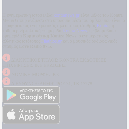
Η ενημερωτική ιστοσελίδα
kontranews.gr
είναι μέλος του Kontra
Media Group ανάμεσα στα υπόλοιπα μέσα του ομίλου που είναι: ο
περιφερειακός ενημερωτικός τηλεοπτικός σταθμός
Kontra
, η
καθημερινή πολιτική εφημερίδα
Kontra News
, η εβδομαδιαία
εφημερίδα
Κυριακάτικη Kontra News
, ο ενημερωτικός
αθλητικός ιστότοπος
Filathlos.gr
και ο μουσικός ραδιοφωνικός
σταθμός
Love Radio 97,5
.
ΔΙΑΚΡΙΤΙΚΟΣ ΤΙΤΛΟΣ: KONTRA ΕΚΔΟΤΙΚΕΣ
ΕΠΙΧΕΙΡΗΣΕΙΣ ΙΚΕ ΕΚΔΟΣΕΙΣ
ΝΟΜΙΚΗ ΜΟΡΦΗ: ΙΚΕ
ΔΙΕΥΘΥΝΣΗ: ΔΗΜΗΤΡΟΣ 31, ΤΚ 17778