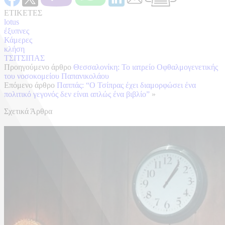
ΕΤΙΚΕΤΕΣ
lotus
έξυπνες
Κάμερες
κλήση
ΤΣΙΤΣΙΠΑΣ
Προηγούμενο άρθρο
Θεσσαλονίκη: Το ιατρείο Οφθαλμογενετικής
του νοσοκομείου Παπανικολάου
Επόμενο άρθρο
Παππάς: “O Τσίπρας έχει διαμορφώσει ένα
πολιτικό γεγονός δεν είναι απλώς ένα βιβλίο”
»
Σχετικά Άρθρα