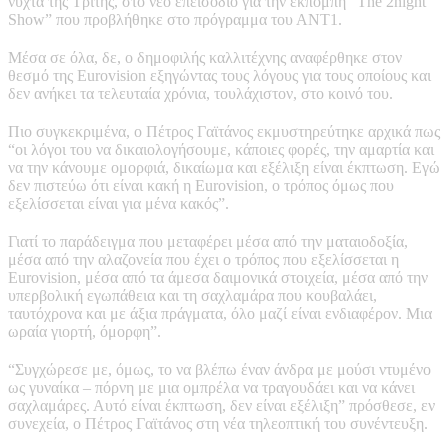
νύχτα της Τρίτης, στο νέο επεισόδιο για την εκπομπή “The 2night
Show” που προβλήθηκε στο πρόγραμμα του ΑΝΤ1.
Μέσα σε όλα, δε, ο δημοφιλής καλλιτέχνης αναφέρθηκε στον
θεσμό της Eurovision εξηγώντας τους λόγους για τους οποίους και
δεν ανήκει τα τελευταία χρόνια, τουλάχιστον, στο κοινό του.
Πιο συγκεκριμένα, ο Πέτρος Γαϊτάνος εκμυστηρεύτηκε αρχικά πως
“οι λόγοι του να δικαιολογήσουμε, κάποιες φορές, την αμαρτία και
να την κάνουμε ομορφιά, δικαίωμα και εξέλιξη είναι έκπτωση. Εγώ
δεν πιστεύω ότι είναι κακή η Eurovision, ο τρόπος όμως που
εξελίσσεται είναι για μένα κακός”.
Γιατί το παράδειγμα που μεταφέρει μέσα από την ματαιοδοξία,
μέσα από την αλαζονεία που έχει ο τρόπος που εξελίσσεται η
Eurovision, μέσα από τα άμεσα δαιμονικά στοιχεία, μέσα από την
υπερβολική εγωπάθεια και τη σαχλαμάρα που κουβαλάει,
ταυτόχρονα και με άξια πράγματα, όλο μαζί είναι ενδιαφέρον. Μια
ωραία γιορτή, όμορφη”.
“Συγχώρεσε με, όμως, το να βλέπω έναν άνδρα με μούσι ντυμένο
ως γυναίκα – πόρνη με μια ομπρέλα να τραγουδάει και να κάνει
σαχλαμάρες. Αυτό είναι έκπτωση, δεν είναι εξέλιξη” πρόσθεσε, εν
συνεχεία, ο Πέτρος Γαϊτάνος στη νέα τηλεοπτική του συνέντευξη.