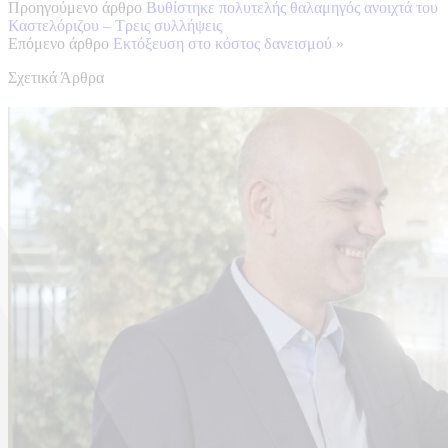
Προηγούμενο άρθρο
Βυθίστηκε πολυτελής θαλαμηγός ανοιχτά του
Καστελόριζου – Τρεις συλλήψεις
Επόμενο άρθρο
Εκτόξευση στο κόστος δανεισμού
»
Σχετικά Άρθρα