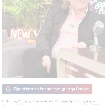
Προσθέστε το kontranews.gr στην Google
Ο Πέτρος Γαϊτάνος συνάντησε τον Γρηγόρη Αρναούτογλου, τη