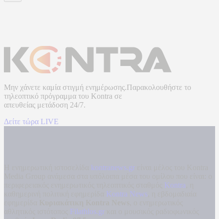
Μην χάνετε καμία στιγμή ενημέρωσης.Παρακολουθήστε το
τηλεοπτικό πρόγραμμα του
Kontra
σε
απευθείας μετάδοση
24/7.
Δείτε τώρα LIVE
Η ενημερωτική ιστοσελίδα
kontranews.gr
είναι μέλος του Kontra
Media Group ανάμεσα στα υπόλοιπα μέσα του ομίλου που είναι: ο
περιφερειακός ενημερωτικός τηλεοπτικός σταθμός
Kontra
, η
καθημερινή πολιτική εφημερίδα
Kontra News
, η εβδομαδιαία
εφημερίδα
Κυριακάτικη Kontra News
, ο ενημερωτικός
αθλητικός ιστότοπος
Filathlos.gr
και ο μουσικός ραδιοφωνικός